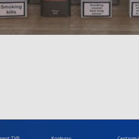
ment TVP
Konkursy
Centrum i