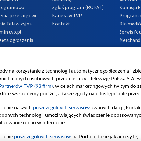
Programowa
Zgłoś program (ROPAT)
Komisja E
enia przetargowe
Kariera w TVP
Program d
ia Telewizyjna
Kontakt
Dla medi
min tvp.pl
Serwis fo
zeta ogłoszenia
Merchandi
acje o nadawcy
Polityka 
Polityka 
nadużycio
gody na korzystanie z technologii automatycznego śledzenia i zb
ch danych osobowych przez nas, czyli Telewizję Polską S.A. w 
Partnerów TVP (93 firm)
, w celach marketingowych (w tym do 
 które wskazujemy poniżej, a także zgody na udostępnianie przez
Ciebie naszych
poszczególnych serwisów
zwanych dalej „Portal
dobnych technologii umożliwiających świadczenie dopasowanych i
lizowanie ruchu w Internecie.
Ciebie
poszczególnych serwisów
na Portalu, takie jak adresy IP