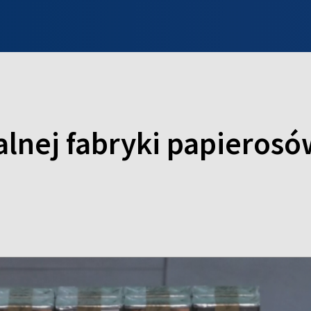
INFO WILNO
WILNO NA DZIEŃ DOBRY
PROGRAMY
ZGŁOŚ
alnej fabryki papierosó