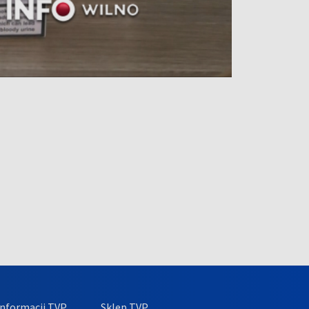
nformacji TVP
Sklep TVP