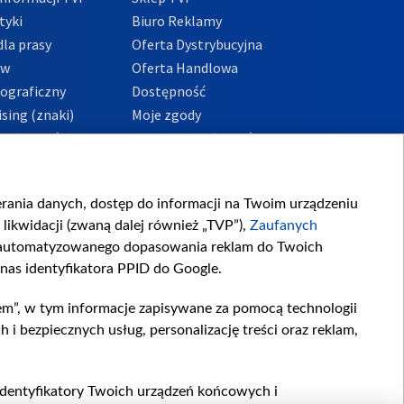
tyki
Biuro Reklamy
la prasy
Oferta Dystrybucyjna
ów
Oferta Handlowa
tograficzny
Dostępność
sing (znaki)
Moje zgody
Prywatności
Procedura zgłoszeń
wewnętrznych
przeciwdziałania
m i korupcji
ierania danych, dostęp do informacji na Twoim urządzeniu
likwidacji (zwaną dalej również „TVP”),
Zaufanych
zautomatyzowanego dopasowania reklam do Twoich
 nas identyfikatora PPID do Google.
em”, w tym informacje zapisywane za pomocą technologii
 bezpiecznych usług, personalizację treści oraz reklam,
, identyfikatory Twoich urządzeń końcowych i