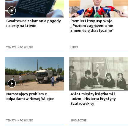
Gwałtowne załamanie pogody
Premier Litwy uspokaja.
i alerty na Litwie
„Poziom zagrożenia nie
zmienił się drastycznie”
TEMATY INFO WILNO
LITWA
Narastający problem z
46 lat między książkami i
odpadami w Nowej Wilejce
ludźmi. Historia Krystyny
Szatrowskiej
TEMATY INFO WILNO
SPOŁECZNE