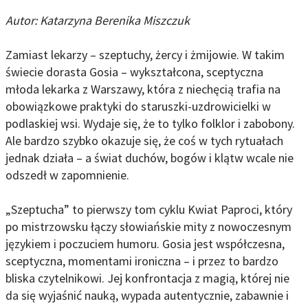
Autor: Katarzyna Berenika Miszczuk
Zamiast lekarzy – szeptuchy, żercy i żmijowie. W takim
świecie dorasta Gosia – wykształcona, sceptyczna
młoda lekarka z Warszawy, która z niechęcią trafia na
obowiązkowe praktyki do staruszki-uzdrowicielki w
podlaskiej wsi. Wydaje się, że to tylko folklor i zabobony.
Ale bardzo szybko okazuje się, że coś w tych rytuałach
jednak działa – a świat duchów, bogów i klątw wcale nie
odszedł w zapomnienie.
„Szeptucha” to pierwszy tom cyklu Kwiat Paproci, który
po mistrzowsku łączy słowiańskie mity z nowoczesnym
językiem i poczuciem humoru. Gosia jest współczesna,
sceptyczna, momentami ironiczna – i przez to bardzo
bliska czytelnikowi. Jej konfrontacja z magią, której nie
da się wyjaśnić nauką, wypada autentycznie, zabawnie i