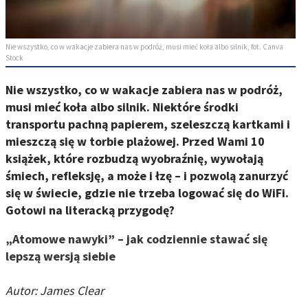
Nie wszystko, co w wakacje zabiera nas w podróż, musi mieć koła albo silnik, fot. Canva
Stock
Nie wszystko, co w wakacje zabiera nas w podróż,
musi mieć koła albo silnik. Niektóre środki
transportu pachną papierem, szeleszczą kartkami i
mieszczą się w torbie plażowej. Przed Wami 10
książek, które rozbudzą wyobraźnię, wywołają
śmiech, refleksję, a może i łzę – i pozwolą zanurzyć
się w świecie, gdzie nie trzeba logować się do WiFi.
Gotowi na literacką przygodę?
„Atomowe nawyki” – jak codziennie stawać się
lepszą wersją siebie
Autor: James Clear