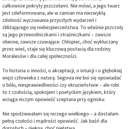
całkowicie pokryty pszczołami. Nie mówi, a jego twarz
jest zdeformowana, ale w zamian ma niezwykłą
zdolność wyczuwania przyszłych wydarzeń i
zbliżającego się niebezpieczeństwa. To właśnie pszczoły
są jego przewodniczkami i strażniczkami – zawsze
obecne, zawsze czuwające. Chłopiec, choć wykluczany
przez wieś, staje się kluczową postacią dla rodziny
Moralesów i dla całej społeczności.
To historia o inności, o akceptacji, o intuicji i o głębokiej
więzi człowieka z naturą. Segovia nie boi się opowiadać
o bólu, niesprawiedliwości czy okrucieństwie – ale robi
to z czułością, spokojem i poetyckim językiem, który
wciąga niczym opowieść szeptana przy ognisku.
Nie spodziewałam się niczego wielkiego – a dostałam
pełną czułości i mądrości opowieść. Jak baśń dla
dorosłych – piękna, choć niełatwa.