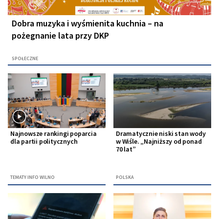
Dobra muzyka i wyśmienita kuchnia – na
pożegnanie lata przy DKP
SPOŁECZNE
Najnowsze rankingi poparcia
Dramatycznie niski stan wody
dla partii politycznych
w Wiśle. „Najniższy od ponad
70 lat”
TEMATY INFO WILNO
POLSKA