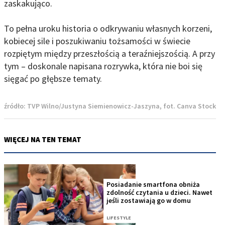
zaskakująco.
To pełna uroku historia o odkrywaniu własnych korzeni,
kobiecej sile i poszukiwaniu tożsamości w świecie
rozpiętym między przeszłością a teraźniejszością. A przy
tym – doskonale napisana rozrywka, która nie boi się
sięgać po głębsze tematy.
źródło:
TVP Wilno/Justyna Siemienowicz-Jaszyna, fot. Canva Stock
WIĘCEJ NA TEN TEMAT
Posiadanie smartfona obniża
zdolność czytania u dzieci. Nawet
jeśli zostawiają go w domu
LIFESTYLE