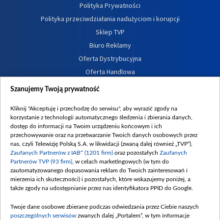
Polityka Prywatności
Polityka przeciwdziałania nadużyciom i korupcji
Sklep TVP
Biuro Reklamy
Oferta Dystrybucyjna
Oferta Handlowa
Dostępność
Szanujemy Twoją prywatność
Moje zgody
Kliknij "Akceptuję i przechodzę do serwisu", aby wyrazić zgody na
Procedura zgłoszeń wewnętrznych
korzystanie z technologii automatycznego śledzenia i zbierania danych,
dostęp do informacji na Twoim urządzeniu końcowym i ich
przechowywanie oraz na przetwarzanie Twoich danych osobowych przez
nas, czyli Telewizję Polską S.A. w likwidacji (zwaną dalej również „TVP”),
Zaufanych Partnerów z IAB* (1201 firm)
oraz pozostałych
Zaufanych
Partnerów TVP (93 firm)
, w celach marketingowych (w tym do
zautomatyzowanego dopasowania reklam do Twoich zainteresowań i
mierzenia ich skuteczności) i pozostałych, które wskazujemy poniżej, a
także zgody na udostępnianie przez nas identyfikatora PPID do Google.
Twoje dane osobowe zbierane podczas odwiedzania przez Ciebie naszych
poszczególnych serwisów
zwanych dalej „Portalem”, w tym informacje