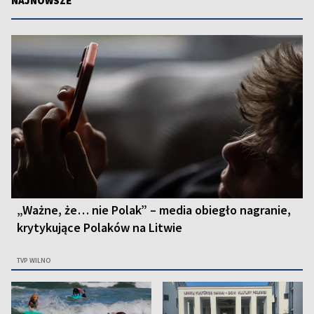
NAJNOWSZE
„Ważne, że… nie Polak” – media obiegło nagranie,
krytykujące Polaków na Litwie
TVP WILNO