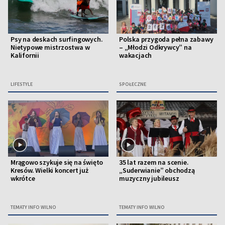
Psy na deskach surfingowych.
Polska przygoda pełna zabawy
Nietypowe mistrzostwa w
– „Młodzi Odkrywcy” na
Kalifornii
wakacjach
LIFESTYLE
SPOŁECZNE
Mrągowo szykuje się na święto
35 lat razem na scenie.
Kresów. Wielki koncert już
„Suderwianie” obchodzą
wkrótce
muzyczny jubileusz
TEMATY INFO WILNO
TEMATY INFO WILNO