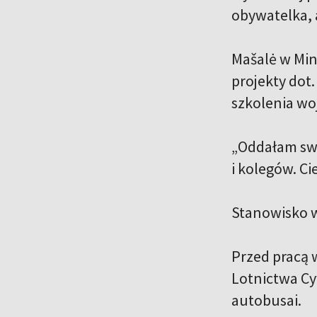
obywatelka, 
Mašalė w Min
projekty dot
szkolenia w
„Oddałam swo
i kolegów. Ci
Stanowisko w
Przed pracą 
Lotnictwa Cy
autobusai.