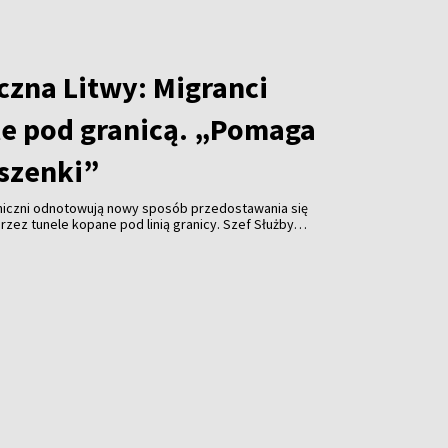
czna Litwy: Migranci
le pod granicą. „Pomaga
szenki”
aniczni odnotowują nowy sposób przedostawania się
rzez tunele kopane pod linią granicy. Szef Służby
wej (VSAT) Rustamas Liubajevas nie ma wątpliwości,
 długości kilkudziesięciu metrów pomagają migrantom
kiego reżimu.