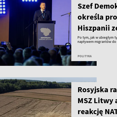
Szef Demo
określa pr
Hiszpanii z
Po tym, jak w ubiegłym 
napływem migrantów do 
Ceuta, lider rządzących D
pojawiające się w Unii E
strefy Schengen są prze
POLITYKA
Rosyjska ra
MSZ Litwy 
reakcję NA