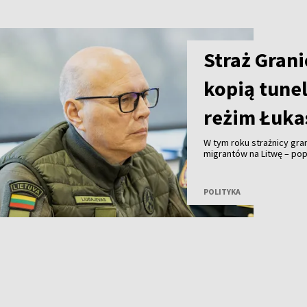
Straż Grani
kopią tune
reżim Łuka
W tym roku strażnicy gr
migrantów na Litwę – pop
Ochrony Granicy Państwo
że w wykopaniu tuneli o
funkcjonariusze białorus
POLITYKA