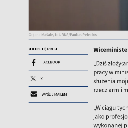
Orijana Mašalė, fot. BNS/Paulius Peleckis
Wiceminister
UDOSTĘPNIJ
„Dziś złożył
FACEBOOK
pracy w mini
X
służenia moj
rzecz armii m
WYŚLIJ MAILEM
„W ciągu tych
jako profesj
wykonanej pra