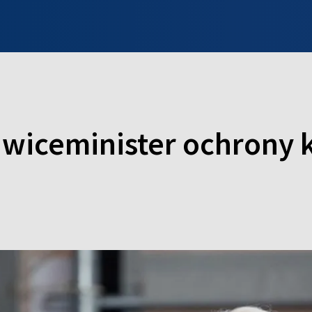
INFO WILNO
WILNO NA DZIEŃ DOBRY
PROGRAMY
ZGŁOŚ
e wiceminister ochrony 