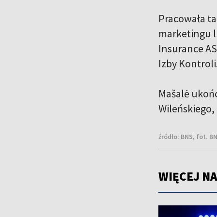
Pracowała ta
marketingu l
Insurance AS
Izby Kontroli
Mašalė ukońc
Wileńskiego, 
źródło:
BNS, fot. B
WIĘCEJ NA