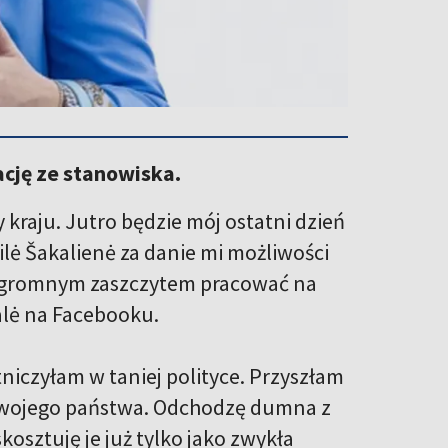
ację ze stanowiska.
kraju. Jutro będzie mój ostatni dzień
lė Šakalienė za danie mi możliwości
 ogromnym zaszczytem pracować na
šalė na Facebooku.
tniczyłam w taniej polityce. Przyszłam
 swojego państwa. Odchodzę dumna z
kosztuję je już tylko jako zwykła