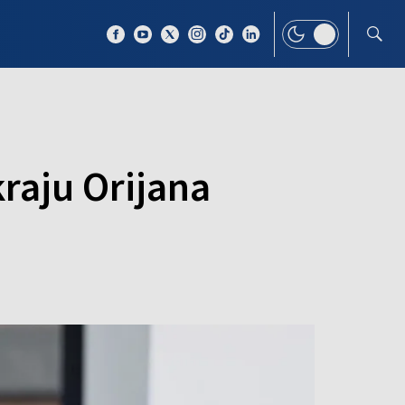
 TEMAT
WIĘCEJ
kraju Orijana