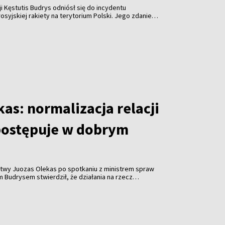
i Kęstutis Budrys odniósł się do incydentu
syjskiej rakiety na terytorium Polski. Jego zdaniem
eć nie tylko spokojem, lecz także konkretnymi
becność wojskową na swojej wschodniej flance oraz
cze stanowisko wobec Rosji.
as: normalizacja relacji
postępuje w dobrym
twy Juozas Olekas po spotkaniu z ministrem spraw
 Budrysem stwierdził, że działania na rzecz
itwy z Chinami idą w dobrym kierunku i mają właściwe