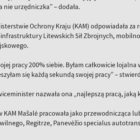
a nie urzędniczka” – dodała.
isterstwie Ochrony Kraju (KAM) odpowiadała za r
. infrastruktury Litewskich Sił Zbrojnych, mobil
ojskowego.
jej pracy 200% siebie. Byłam całkowicie lojalna
eszyłam się każdą sekundą swojej pracy” – stwierd
iceminister nazwała ona „najlepszą pracą, jaką k
w KAM Mašalė pracowała jako przewodnicząca lu
wilnego, Regitrze, Panevėžio specialus autotrans