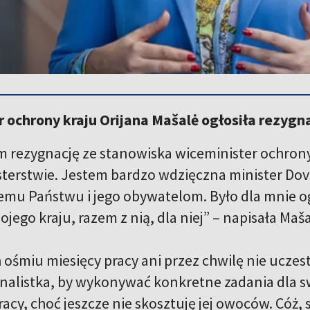
 ochrony kraju Orijana Mašalė ogłosiła rezygn
am rezygnację ze stanowiska wiceminister ochrony 
sterstwie. Jestem bardzo wdzięczna minister Dovi
emu Państwu i jego obywatelom. Było dla mnie
ojego kraju, razem z nią, dla niej” – napisała Ma
 ośmiu miesięcy pracy ani przez chwilę nie uczes
onalistka, by wykonywać konkretne zadania dla
cy, choć jeszcze nie skosztuję jej owoców. Cóż, s