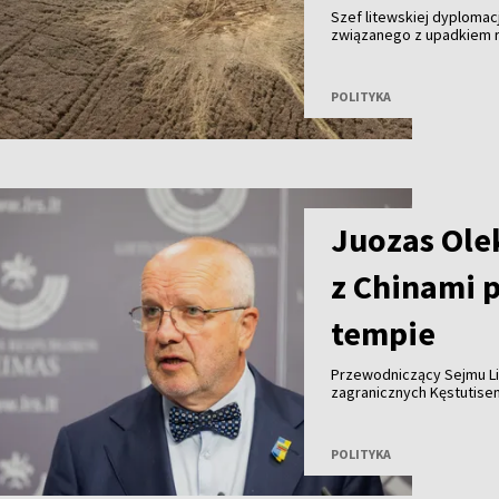
Szef litewskiej dyplomacj
związanego z upadkiem ro
NATO powinno odpowiedzi
działaniami: wzmocnić o
przyjąć bardziej stanow
POLITYKA
Juozas Olek
z Chinami 
tempie
Przewodniczący Sejmu Li
zagranicznych Kęstutisem
normalizacji stosunków L
tempo.
POLITYKA