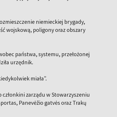
ozmieszczenie niemieckiej brygady,
ność wojskową, poligony oraz obszary
 wobec państwa, systemu, przełożonej
ziła urzędnik.
iedykolwiek miała”.
b członkini zarządu w Stowarzyszeniu
portas, Panevėžio gatvės oraz Trakų