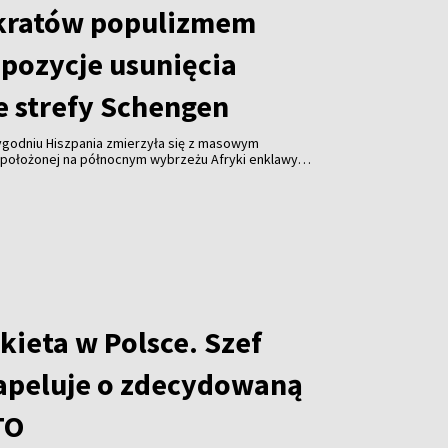
kratów populizmem
opozycje usunięcia
e strefy Schengen
tygodniu Hiszpania zmierzyła się z masowym
położonej na północnym wybrzeżu Afryki enklawy
emokratów, Virginijus Sinkevičius, stwierdził, że
uropejskiej wezwania do wykluczenia Hiszpanii ze
jawem populizmu.
kieta w Polsce. Szef
apeluje o zdecydowaną
TO