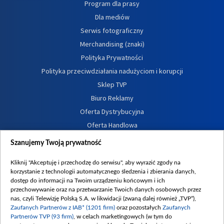
Program dla prasy
Dla mediów
Serwis fotograficzny
Merchandising (znaki)
Polityka Prywatności
Polityka przeciwdziałania nadużyciom i korupcji
Sklep TVP
Biuro Reklamy
Oferta Dystrybucyjna
Oferta Handlowa
Dostępność
Szanujemy Twoją prywatność
Moje zgody
Kliknij "Akceptuję i przechodzę do serwisu", aby wyrazić zgody na
Procedura zgłoszeń wewnętrznych
korzystanie z technologii automatycznego śledzenia i zbierania danych,
dostęp do informacji na Twoim urządzeniu końcowym i ich
przechowywanie oraz na przetwarzanie Twoich danych osobowych przez
nas, czyli Telewizję Polską S.A. w likwidacji (zwaną dalej również „TVP”),
Zaufanych Partnerów z IAB* (1201 firm)
oraz pozostałych
Zaufanych
Partnerów TVP (93 firm)
, w celach marketingowych (w tym do