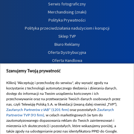
Serwis fotograficzny
Merchandising (znaki)
Polityka Prywatności
Polityka przeciwdziałania nadużyciom i korupcji
Sklep TVP
Biuro Reklamy
Oferta Dystrybucyjna
Oferta Handlowa
Dostępność
Szanujemy Twoją prywatność
Moje zgody
Kliknij "Akceptuję i przechodzę do serwisu", aby wyrazić zgody na
Procedura zgłoszeń wewnętrznych
korzystanie z technologii automatycznego śledzenia i zbierania danych,
dostęp do informacji na Twoim urządzeniu końcowym i ich
przechowywanie oraz na przetwarzanie Twoich danych osobowych przez
nas, czyli Telewizję Polską S.A. w likwidacji (zwaną dalej również „TVP”),
Zaufanych Partnerów z IAB* (1201 firm)
oraz pozostałych
Zaufanych
Partnerów TVP (93 firm)
, w celach marketingowych (w tym do
zautomatyzowanego dopasowania reklam do Twoich zainteresowań i
mierzenia ich skuteczności) i pozostałych, które wskazujemy poniżej, a
także zgody na udostępnianie przez nas identyfikatora PPID do Google.