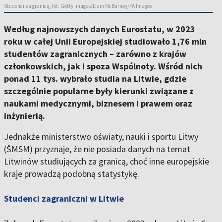
Studenci za granicą, fot. Getty Images/Liam McBurney/PA Images
Według najnowszych danych Eurostatu, w 2023
roku w całej Unii Europejskiej studiowało 1,76 mln
studentów zagranicznych – zarówno z krajów
członkowskich, jak i spoza Wspólnoty. Wśród nich
ponad 11 tys. wybrało studia na Litwie, gdzie
szczególnie popularne były kierunki związane z
naukami medycznymi, biznesem i prawem oraz
inżynierią.
Jednakże ministerstwo oświaty, nauki i sportu Litwy
(ŠMSM) przyznaje, że nie posiada danych na temat
Litwinów studiujących za granicą, choć inne europejskie
kraje prowadzą podobną statystykę.
Studenci zagraniczni w Litwie