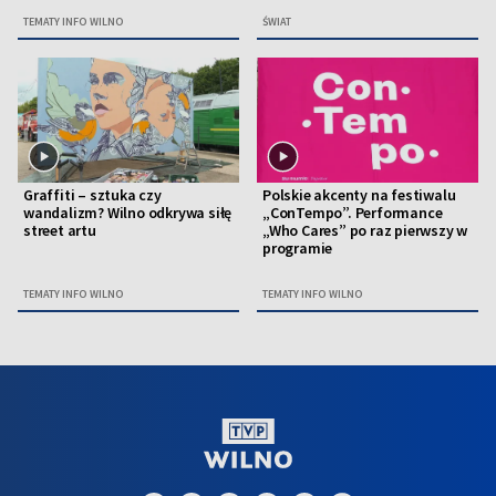
TEMATY INFO WILNO
ŚWIAT
Graffiti – sztuka czy
Polskie akcenty na festiwalu
wandalizm? Wilno odkrywa siłę
„ConTempo”. Performance
street artu
„Who Cares” po raz pierwszy w
programie
TEMATY INFO WILNO
TEMATY INFO WILNO