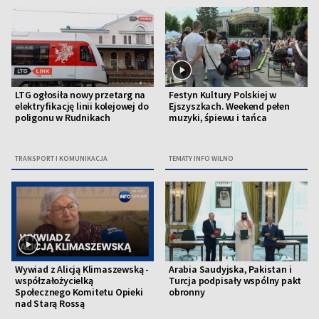
LTG ogłosiła nowy przetarg na
Festyn Kultury Polskiej w
elektryfikację linii kolejowej do
Ejszyszkach. Weekend pełen
poligonu w Rudnikach
muzyki, śpiewu i tańca
TRANSPORT I KOMUNIKACJA
TEMATY INFO WILNO
Wywiad z Alicją Klimaszewską -
Arabia Saudyjska, Pakistan i
współzałożycielką
Turcja podpisały wspólny pakt
Społecznego Komitetu Opieki
obronny
nad Starą Rossą