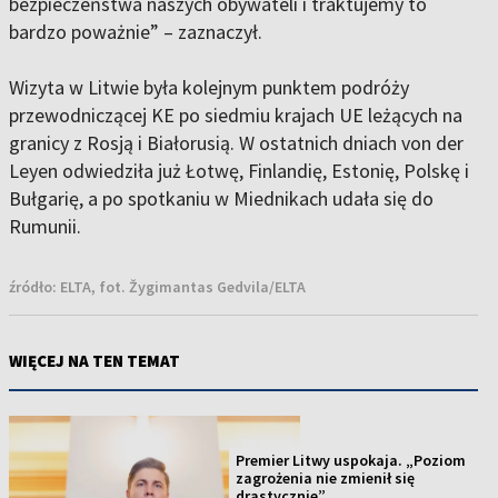
bezpieczeństwa naszych obywateli i traktujemy to
bardzo poważnie” – zaznaczył.
Wizyta w Litwie była kolejnym punktem podróży
przewodniczącej KE po siedmiu krajach UE leżących na
granicy z Rosją i Białorusią. W ostatnich dniach von der
Leyen odwiedziła już Łotwę, Finlandię, Estonię, Polskę i
Bułgarię, a po spotkaniu w Miednikach udała się do
Rumunii.
źródło:
ELTA, fot. Žygimantas Gedvila/ELTA
WIĘCEJ NA TEN TEMAT
Premier Litwy uspokaja. „Poziom
zagrożenia nie zmienił się
drastycznie”