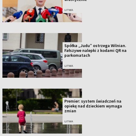
LITWA
Spółka „Judu” ostrzega Wilnian.
Fałszywe nalepki z kodami QR na
parkomatach
LITWA
Premier: system świadczeń na
opiekę nad dzieckiem wymaga
zmian
LITWA