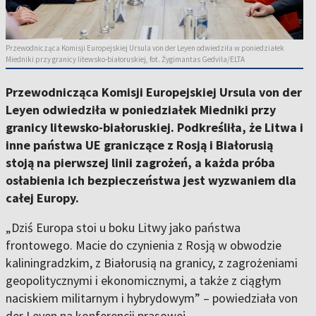
Przewodnicząca Komisji Europejskiej Ursula von der Leyen odwiedziła w poniedziałek
Miedniki przy granicy litewsko-białoruskiej, fot. Žygimantas Gedvila/ELTA
Przewodnicząca Komisji Europejskiej Ursula von der
Leyen odwiedziła w poniedziałek Miedniki przy
granicy litewsko-białoruskiej. Podkreśliła, że Litwa i
inne państwa UE graniczące z Rosją i Białorusią
stoją na pierwszej linii zagrożeń, a każda próba
osłabienia ich bezpieczeństwa jest wyzwaniem dla
całej Europy.
„Dziś Europa stoi u boku Litwy jako państwa
frontowego. Macie do czynienia z Rosją w obwodzie
kaliningradzkim, z Białorusią na granicy, z zagrożeniami
geopolitycznymi i ekonomicznymi, a także z ciągłym
naciskiem militarnym i hybrydowym” – powiedziała von
der Leyen na konferencji prasowej.