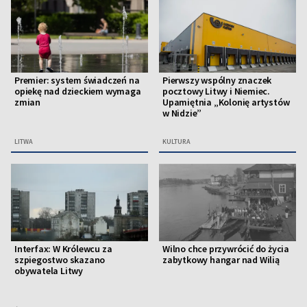
Premier: system świadczeń na
Pierwszy wspólny znaczek
opiekę nad dzieckiem wymaga
pocztowy Litwy i Niemiec.
zmian
Upamiętnia „Kolonię artystów
w Nidzie”
LITWA
KULTURA
Interfax: W Królewcu za
Wilno chce przywrócić do życia
szpiegostwo skazano
zabytkowy hangar nad Wilią
obywatela Litwy