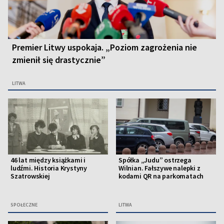
Premier Litwy uspokaja. „Poziom zagrożenia nie
zmienił się drastycznie”
LITWA
46 lat między książkami i
Spółka „Judu” ostrzega
ludźmi. Historia Krystyny
Wilnian. Fałszywe nalepki z
Szatrowskiej
kodami QR na parkomatach
SPOŁECZNE
LITWA