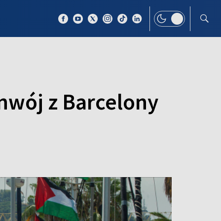
 TEMAT
WIĘCEJ
onwój z Barcelony