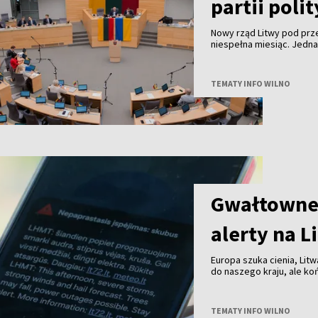
partii poli
Nowy rząd Litwy pod pr
niespełna miesiąc. Jedn
TEMATY INFO WILNO
Gwałtowne 
alerty na L
Europa szuka cienia, Litw
do naszego kraju, ale k
przechodzą już burze z 
TEMATY INFO WILNO