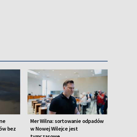
one
Mer Wilna: sortowanie odpadów
ców bez
w Nowej Wilejce jest
tymczasowe