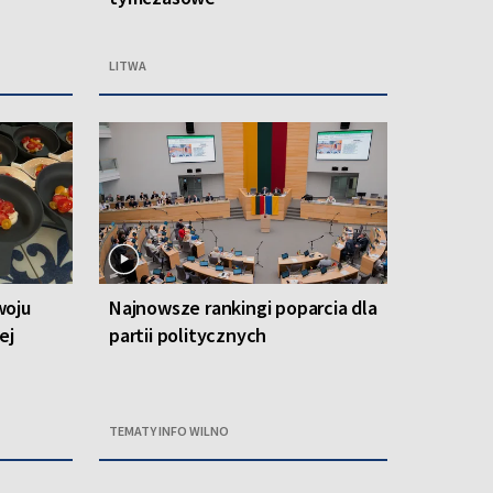
LITWA
woju
Najnowsze rankingi poparcia dla
ej
partii politycznych
TEMATY INFO WILNO