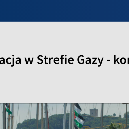
INFO WILNO
WILNO NA DZIEŃ DOBRY
PROGRAMY
ZGŁOŚ
cja w Strefie Gazy - k