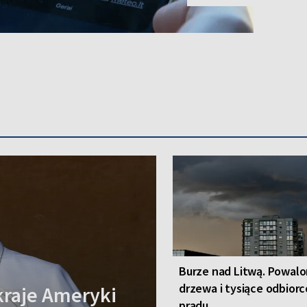
Burze nad Litwą. Powal
drzewa i tysiące odbior
kraje Ameryki
prądu