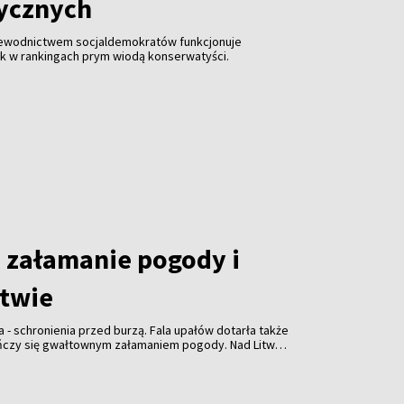
tycznych
zewodnictwem socjaldemokratów funkcjonuje
ak w rankingach prym wiodą konserwatyści.
załamanie pogody i
itwie
a - schronienia przed burzą. Fala upałów dotarła także
ończy się gwałtownym załamaniem pogody. Nad Litwą
ulewami, gradem i porywistym wiatrem.