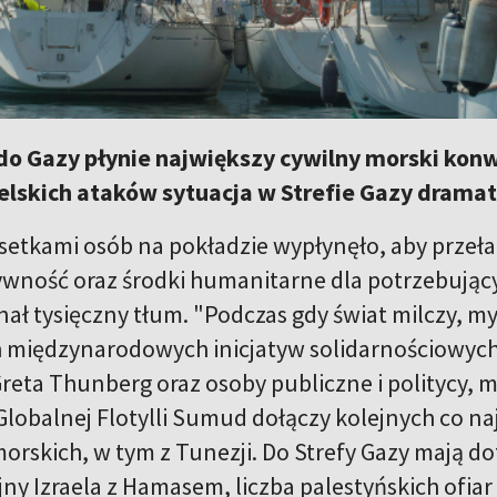
 do Gazy płynie największy cywilny morski kon
lskich ataków sytuacja w Strefie Gazy dramat
 setkami osób na pokładzie wypłynęło, aby przeła
ywność oraz środki humanitarne dla potrzebujący
ał tysięczny tłum. "Podczas gdy świat milczy, my
 międzynarodowych inicjatyw solidarnościowych 
reta Thunberg oraz osoby publiczne i politycy, mię
Globalnej Flotylli Sumud dołączy kolejnych co na
rskich, w tym z Tunezji. Do Strefy Gazy mają do
ny Izraela z Hamasem, liczba palestyńskich ofiar 