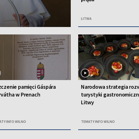
LITWA
czenie pamięci Gáspára
Narodowa strategia roz
rvátha w Prenach
turystyki gastronomiczn
Litwy
ATY INFO WILNO
TEMATY INFO WILNO