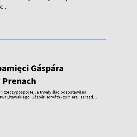
ci.
pamięci Gáspára
 Prenach
ł Rzeczypospolitej, a trwały ślad pozostawił na
wskiego. Gáspár Horváth - żołnierz i zarządca
lecia temu wsparł kościół w Prenach. Dziś
słonięta z udziałem przedstawicieli Litwy,