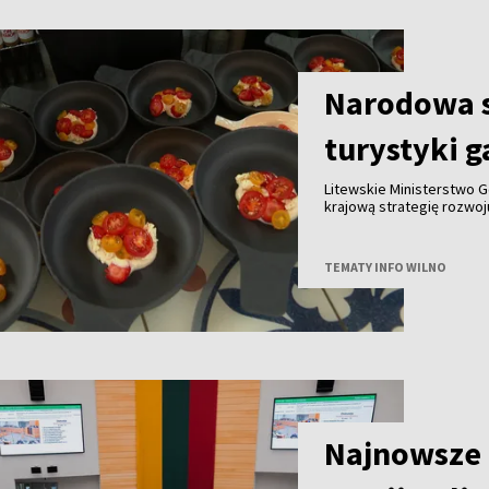
Narodowa s
turystyki 
Litewskie Ministerstwo G
krajową strategię rozwo
do końca tego roku we w
innymi partnerami. Celem
gałęzi litewskiej turysty
TEMATY INFO WILNO
granicą.
Najnowsze 