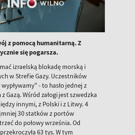
wój z pomocą humanitarną. Z
ycznie się pogarsza.
mać izraelską blokadę morską i
ch w Strefie Gazy. Uczestników
 wypływamy" - to hasło jednej z
z Gazą. Wśród załogi jest szwedzka
dzy innymi, z Polski i z Litwy. 4
jmniej 30 statków z portów
trzeć do połowy września. Od
przekroczyła 63 tys. W tym