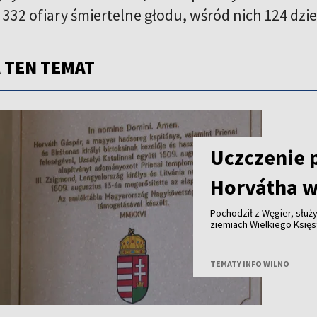
32 ofiary śmiertelne głodu, wśród nich 124 dzie
 TEN TEMAT
Uczczenie 
Horvátha w
Pochodził z Węgier, służy
ziemiach Wielkiego Księstwa Lite
królewskich dóbr - ponad cztery stu
jego historię przypomina tablica od
Polski i Węgier.
TEMATY INFO WILNO