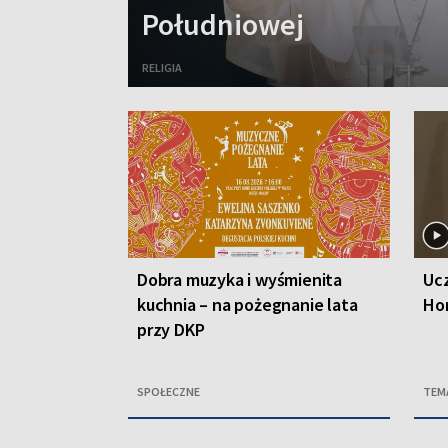
Południowej
RELIGIA
Dobra muzyka i wyśmienita
Ucz
kuchnia – na pożegnanie lata
Ho
przy DKP
SPOŁECZNE
TEM