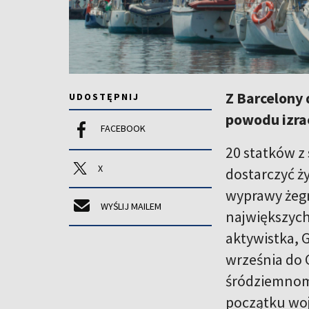
Z Barcelony
UDOSTĘPNIJ
powodu izrae
FACEBOOK
20 statków z
X
dostarczyć ż
wyprawy żegn
WYŚLIJ MAILEM
największych
aktywistka, G
września do 
śródziemnomo
początku woj