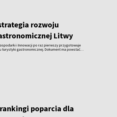
trategia rozwoju
gastronomicznej Litwy
ospodarki i Innowacji po raz pierwszy przygotowuje
ju turystyki gastronomicznej. Dokument ma powstać
spółpracy z branżą gastronomiczną, turystyczną i
 jest uczynienie gastronomii jedną z najważniejszych
ki, zwiększenie jej konkurencyjności i promocja kraju za
rankingi poparcia dla