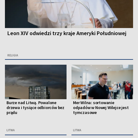
Leon XIV odwiedzi trzy kraje Ameryki Południowej
RELIGIA
Burze nad Litwą. Powalone
Mer Wilna: sortowanie
drzewa i tysiące odbiorców bez
odpadów w Nowej Wilejce jest
prądu
tymczasowe
LITWA
LITWA