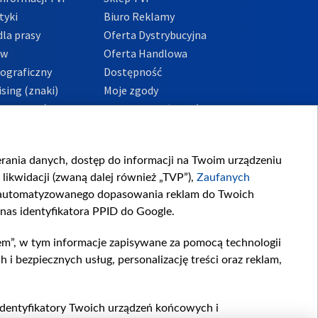
tyki
Biuro Reklamy
la prasy
Oferta Dystrybucyjna
ów
Oferta Handlowa
tograficzny
Dostępność
sing (znaki)
Moje zgody
Prywatności
Procedura zgłoszeń
wewnętrznych
przeciwdziałania
m i korupcji
ierania danych, dostęp do informacji na Twoim urządzeniu
likwidacji (zwaną dalej również „TVP”),
Zaufanych
zautomatyzowanego dopasowania reklam do Twoich
 nas identyfikatora PPID do Google.
em”, w tym informacje zapisywane za pomocą technologii
 bezpiecznych usług, personalizację treści oraz reklam,
, identyfikatory Twoich urządzeń końcowych i