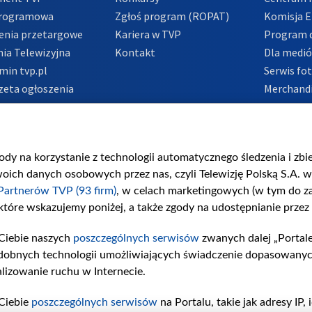
Programowa
Zgłoś program (ROPAT)
Komisja E
enia przetargowe
Kariera w TVP
Program d
ia Telewizyjna
Kontakt
Dla medi
min tvp.pl
Serwis fo
zeta ogłoszenia
Merchandi
acje o nadawcy
Polityka 
Polityka 
nadużycio
gody na korzystanie z technologii automatycznego śledzenia i zb
ch danych osobowych przez nas, czyli Telewizję Polską S.A. w 
Partnerów TVP (93 firm)
, w celach marketingowych (w tym do 
 które wskazujemy poniżej, a także zgody na udostępnianie przez
Ciebie naszych
poszczególnych serwisów
zwanych dalej „Portal
dobnych technologii umożliwiających świadczenie dopasowanych i
lizowanie ruchu w Internecie.
Ciebie
poszczególnych serwisów
na Portalu, takie jak adresy IP