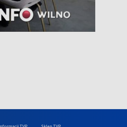
nformacji TVP
Sklep TVP