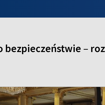
INFO WILNO
WILNO NA DZIEŃ DOBRY
PROGRAMY
ZGŁOŚ
o bezpieczeństwie – r