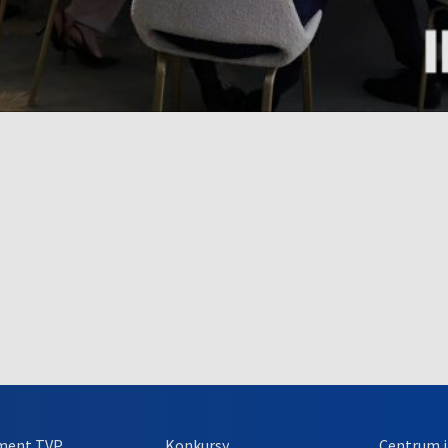
ment TVP
Konkursy
Centrum i