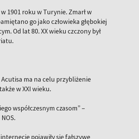
 w 1901 roku w Turynie. Zmarł w
amiętano go jako człowieka głębokiej
ym. Od lat 80. XX wieku czczony był
iatu.
Acutisa ma na celu przybliżenie
także w XXI wieku.
skiego współczesnym czasom” –
i NOS.
nternecie pojawiły się fałszywe