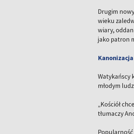
Drugim nowym
wieku zaledw
wiary, oddan
jako patron 
Kanonizacja
Watykańscy k
młodym ludzio
„Kościół chc
tłumaczy And
Popularność 