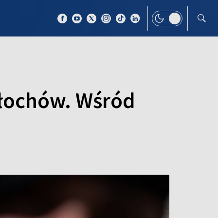
 TEMAT
WIĘCEJ
łochów. Wśród