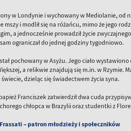
zony w Londynie i wychowany w Mediolanie, od n
 mszy i modlił się na różańcu, mimo że jego rodzi
m, a jednocześnie prowadził życie zwyczajnego na
 sam ograniczał do jednej godziny tygodniowo.
ostał pochowany w Asyżu. Jego ciało wystawiono 
iększej, a relikwie znajdują się m.in. w Rzymie. M
świecie, dzieląc się świadectwem życia syna.
papież Franciszek zatwierdził dwa cuda przypis
horego chłopca w Brazylii oraz studentki z Flore
 Frassati – patron młodzieży i społeczników