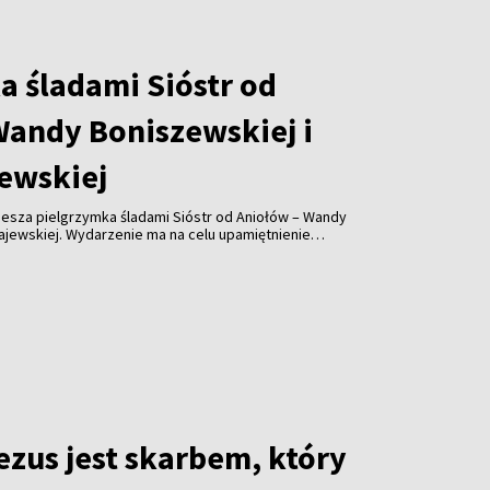
a śladami Sióstr od
Wandy Boniszewskiej i
ewskiej
piesza pielgrzymka śladami Sióstr od Aniołów – Wandy
ajewskiej. Wydarzenie ma na celu upamiętnienie
u sióstr oraz przybliżenie ich historii mieszkańcom
ezus jest skarbem, który