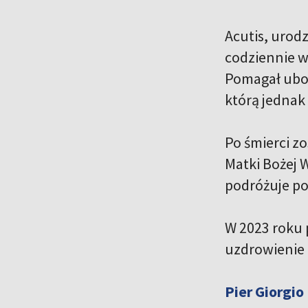
Acutis, urod
codziennie we
Pomagał ubogi
którą jednak
Po śmierci z
Matki Bożej W
podróżuje po 
W 2023 roku 
uzdrowienie c
Pier Giorgio