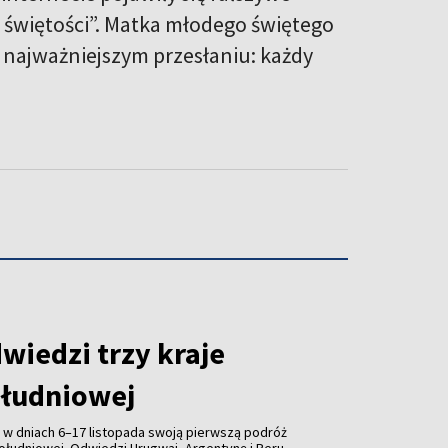
 świętości”. Matka młodego świętego
 najważniejszym przesłaniu: każdy
wiedzi trzy kraje
łudniowej
 w dniach 6–17 listopada swoją pierwszą podróż