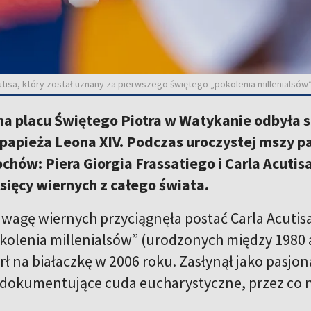
isa, który został uznany za pierwszego świętego „pokolenia millenialsów”
na placu Świętego Piotra w Watykanie odbyła s
papieża Leona XIV. Podczas uroczystej mszy p
ochów:
Piera Giorgia Frassatiego
i
Carla Acutis
ysięcy wiernych z całego świata.
wagę wiernych przyciągnęła postać Carla Acutisa
kolenia millenialsów” (
urodzonych między 1980 
ł na białaczkę w 2006 roku. Zasłynął jako pasjon
 dokumentujące cuda eucharystyczne, przez co