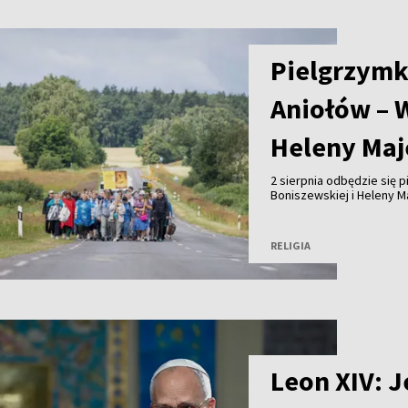
Pielgrzymk
Aniołów – 
Heleny Maj
2 sierpnia odbędzie się 
Boniszewskiej i Heleny M
duchowego dziedzictwa ob
Wileńszczyzny.
RELIGIA
Leon XIV: J