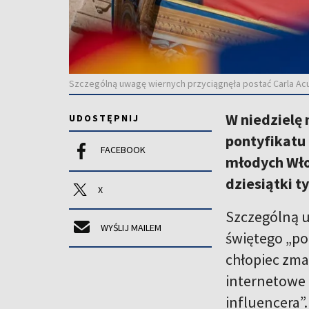
Szczególną uwagę wiernych przyciągnęła postać Carla Acut
W niedzielę 
UDOSTĘPNIJ
pontyfikatu 
FACEBOOK
młodych Wł
dziesiątki t
X
Szczególną u
WYŚLIJ MAILEM
świętego „po
chłopiec zmar
internetowe
influencera”.