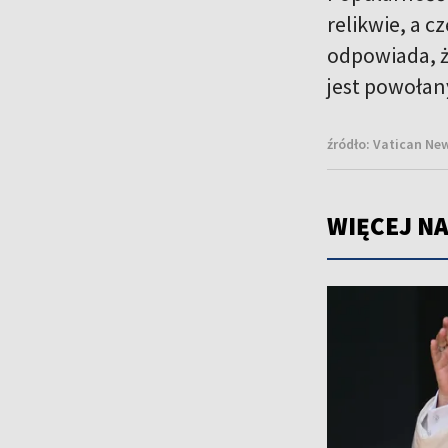
relikwie, a 
odpowiada, ż
jest powołany
źródło:
Vatican New
WIĘCEJ NA