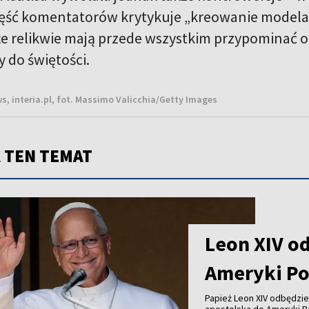
część komentatorów krytykuje „kreowanie modela
e relikwie mają przede wszystkim przypominać o
 do świętości.
s, interia.pl, fot. Massimo Valicchia/Getty Images
 TEN TEMAT
Leon XIV od
Ameryki Po
Papież Leon XIV odbędzie