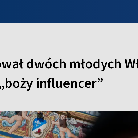
INFO WILNO
WILNO NA DZIEŃ DOBRY
PROGRAMY
ZGŁOŚ
zował dwóch młodych W
„boży influencer”