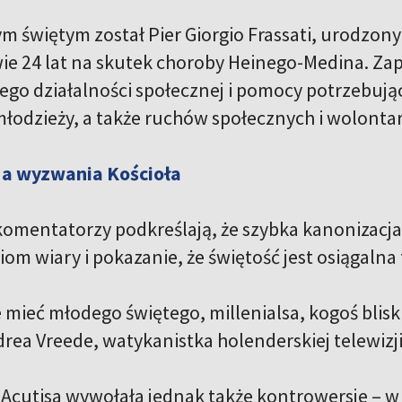
 świętym został Pier Giorgio Frassati, urodzony
ie 24 lat na skutek choroby Heinego-Medina. Zap
ego działalności społecznej i pomocy potrzebując
młodzieży, a także ruchów społecznych i wolontar
 a wyzwania Kościoła
omentatorzy podkreślają, że szybka kanonizacja 
m wiary i pokazanie, że świętość jest osiągalna 
e mieć młodego świętego, millenialsa, kogoś bli
rea Vreede, watykanistka holenderskiej telewizj
Acutisa wywołała jednak także kontrowersje – w i