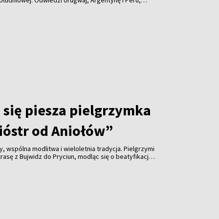
łudniowej. Odwiedzi Urugwaj, Argentynę i Peru,
ił posługę misyjną i biskupią.
 się piesza pielgrzymka
ióstr od Aniołów”
, wspólna modlitwa i wieloletnia tradycja. Pielgrzymi
rasę z Bujwidz do Pryciun, modląc się o beatyfikację
y Boniszewskiej i Heleny Majewskiej. Na zakończenie
rzy kaplicy św. Ignacego Loyoli w Pryciunach.
 nasz fotoreporter Rafał Marcinkiewicz.