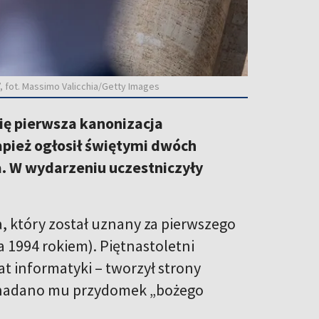
, fot. Massimo Valicchia/Getty Images
ię pierwsza kanonizacja
apież ogłosił świętymi dwóch
a
. W wydarzeniu uczestniczyły
, który został uznany za pierwszego
a 1994 rokiem)
. Piętnastoletni
at informatyki – tworzył strony
 nadano mu przydomek „bożego