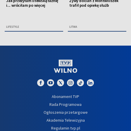
Jak przeżyłam litewską łaźnię
Żywy bocian z Montwiliszek
i... wróciłam po więcej
trafił pod opiekę służb
LIFESTYLE
LITWA
Abonament TVP
Rada Programowa
Ogłoszenia przetargowe
Akademia Telewizyjna
Regulamin tvp.pl