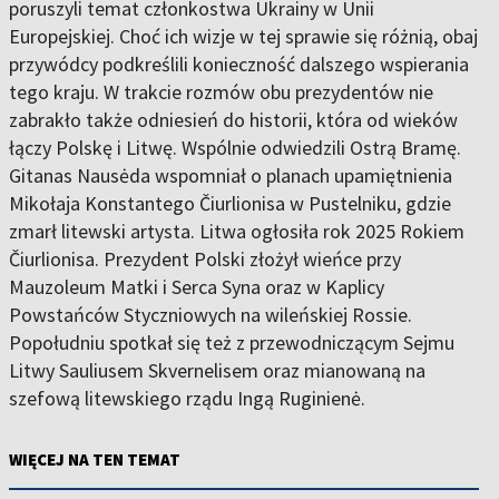
poruszyli temat członkostwa Ukrainy w Unii
Europejskiej. Choć ich wizje w tej sprawie się różnią, obaj
przywódcy podkreślili konieczność dalszego wspierania
tego kraju. W trakcie rozmów obu prezydentów nie
zabrakło także odniesień do historii, która od wieków
łączy Polskę i Litwę. Wspólnie odwiedzili Ostrą Bramę.
Gitanas Nausėda wspomniał o planach upamiętnienia
Mikołaja Konstantego Čiurlionisa w Pustelniku, gdzie
zmarł litewski artysta. Litwa ogłosiła rok 2025 Rokiem
Čiurlionisa. Prezydent Polski złożył wieńce przy
Mauzoleum Matki i Serca Syna oraz w Kaplicy
Powstańców Styczniowych na wileńskiej Rossie.
Popołudniu spotkał się też z przewodniczącym Sejmu
Litwy Sauliusem Skvernelisem oraz mianowaną na
szefową litewskiego rządu Ingą Ruginienė.
WIĘCEJ NA TEN TEMAT