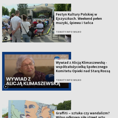
Festyn Kultury Polskiej w
Ejszyszkach. Weekend pełen
muzyki, śpiewu i tańca
TEMATY INFO WILNO
Wywiad z Alicją Klimaszewską -
współzałożycielką Społecznego
Komitetu Opieki nad Starą Rossą
TEMATY INFO WILNO
Graffiti – sztuka czy wandalizm?
Wilno odkrywa siłę street artu