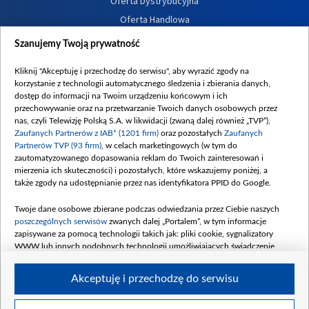
Oferta Dystrybucyjna
Oferta Handlowa
Dostępność
Szanujemy Twoją prywatność
Moje zgody
Kliknij "Akceptuję i przechodzę do serwisu", aby wyrazić zgody na
Procedura zgłoszeń wewnętrznych
korzystanie z technologii automatycznego śledzenia i zbierania danych,
dostęp do informacji na Twoim urządzeniu końcowym i ich
przechowywanie oraz na przetwarzanie Twoich danych osobowych przez
nas, czyli Telewizję Polską S.A. w likwidacji (zwaną dalej również „TVP”),
Zaufanych Partnerów z IAB* (1201 firm)
oraz pozostałych
Zaufanych
Partnerów TVP (93 firm)
, w celach marketingowych (w tym do
zautomatyzowanego dopasowania reklam do Twoich zainteresowań i
mierzenia ich skuteczności) i pozostałych, które wskazujemy poniżej, a
także zgody na udostępnianie przez nas identyfikatora PPID do Google.
Twoje dane osobowe zbierane podczas odwiedzania przez Ciebie naszych
poszczególnych serwisów
zwanych dalej „Portalem”, w tym informacje
zapisywane za pomocą technologii takich jak: pliki cookie, sygnalizatory
WWW lub innych podobnych technologii umożliwiających świadczenie
dopasowanych i bezpiecznych usług, personalizację treści oraz reklam,
udostępnianie funkcji mediów społecznościowych oraz analizowanie ruchu
Akceptuję i przechodzę do serwisu
w Internecie.