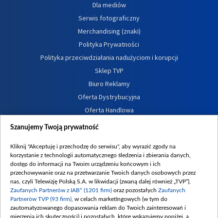
Dla mediów
Serwis fotograficzny
Merchandising (znaki)
Polityka Prywatności
Polityka przeciwdziałania nadużyciom i korupcji
Sklep TVP
Biuro Reklamy
Oferta Dystrybucyjna
Oferta Handlowa
Dostępność
Szanujemy Twoją prywatność
Moje zgody
Kliknij "Akceptuję i przechodzę do serwisu", aby wyrazić zgody na
Procedura zgłoszeń wewnętrznych
korzystanie z technologii automatycznego śledzenia i zbierania danych,
dostęp do informacji na Twoim urządzeniu końcowym i ich
przechowywanie oraz na przetwarzanie Twoich danych osobowych przez
nas, czyli Telewizję Polską S.A. w likwidacji (zwaną dalej również „TVP”),
Zaufanych Partnerów z IAB* (1201 firm)
oraz pozostałych
Zaufanych
Partnerów TVP (93 firm)
, w celach marketingowych (w tym do
zautomatyzowanego dopasowania reklam do Twoich zainteresowań i
mierzenia ich skuteczności) i pozostałych, które wskazujemy poniżej, a