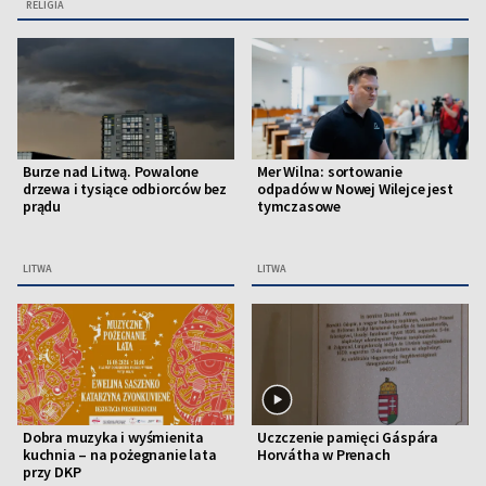
RELIGIA
Burze nad Litwą. Powalone
Mer Wilna: sortowanie
drzewa i tysiące odbiorców bez
odpadów w Nowej Wilejce jest
prądu
tymczasowe
LITWA
LITWA
Dobra muzyka i wyśmienita
Uczczenie pamięci Gáspára
kuchnia – na pożegnanie lata
Horvátha w Prenach
przy DKP