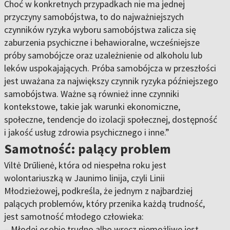
Choć w konkretnych przypadkach nie ma jednej
przyczyny samobójstwa, to do najważniejszych
czynników ryzyka wyboru samobójstwa zalicza się
zaburzenia psychiczne i behawioralne, wcześniejsze
próby samobójcze oraz uzależnienie od alkoholu lub
leków uspokajających. Próba samobójcza w przeszłości
jest uważana za największy czynnik ryzyka późniejszego
samobójstwa. Ważne są również inne czynniki
kontekstowe, takie jak warunki ekonomiczne,
społeczne, tendencje do izolacji społecznej, dostępność
i jakość usług zdrowia psychicznego i inne.”
Samotność: palący problem
Viltė Drūlienė, która od niespełna roku jest
wolontariuszką w Jaunimo linija, czyli Linii
Młodzieżowej, podkreśla, że jednym z najbardziej
palących problemów, który przenika każdą trudność,
jest samotność młodego człowieka:
– Młodej osobie trudno albo wręcz niemożliwe jest