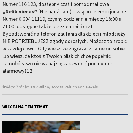
Numer 116 123, dostępny czat i pomoc mailowa
„Nelik vienas”
(Nie bądź sam) – wsparcie emocjonalne.
Numer 0 604 11119, czynny codziennie między 18:00 a
21:00; dostępne także przez e-mail i czat
By zadzwonić na telefon zaufania dla dzieci i młodzieży
NIE POTRZEBUJESZ zgody dorosłych. Możesz to zrobić
w każdej chwili. Gdy wiesz, że zagrażasz samemu sobie
lub wiesz, że ktoś z Twoich bliskich chce popełnić
samobójstwo nie wahaj się zadzwonić pod numer
alarmowy112.
źródło:
Źródło: TVP Wilno/Dorota Paluch Fot. Pexels
WIĘCEJ NA TEN TEMAT
NOWOŚĆ