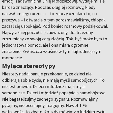
emocji zadzwonić na Linię Młodzieżową, wydaje mi się
bardzo znaczący. Podczas długiej rozmowy, kiedy
nazwałam jego uczucia – to znaczy uznałam to, co
przeżywa – i otwarcie o tym porozmawialiśmy, chłopak
zaczął się uspokajać. Pod koniec rozmowy podziękował.
Najwyraźniej poczuł się zauważony, dostrzeżony,
zrozumiany ze swoją całą złością. Tak, być może była to
jednorazowa pomoc, ale i ona miała ogromne
znaczenie. Zwłaszcza właśnie w tym najtrudniejszym
momencie.
Mylące stereotypy
Niestety nadal panuje przekonanie, że dzieci nie
odbierają sobie życia, nie mają myśli samobójczych. To
nie jest prawda. Dzieci i młodzież mają myśli
samobójcze. Dzieci i młodzież popełniają samobójstwa.
Nie bagatelizujmy żadnego sygnału. Rozmawiajmy,
pytajmy, nie oceniajmy, reagujmy. Nawet 1 %
wątpliwości to zbyt dużo, gdy mówimy o ludzkim życiu.