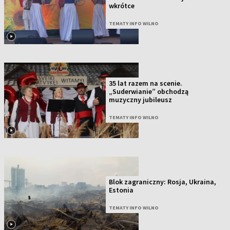
wkrótce
TEMATY INFO WILNO
35 lat razem na scenie.
„Suderwianie” obchodzą
muzyczny jubileusz
TEMATY INFO WILNO
Blok zagraniczny: Rosja, Ukraina,
Estonia
TEMATY INFO WILNO