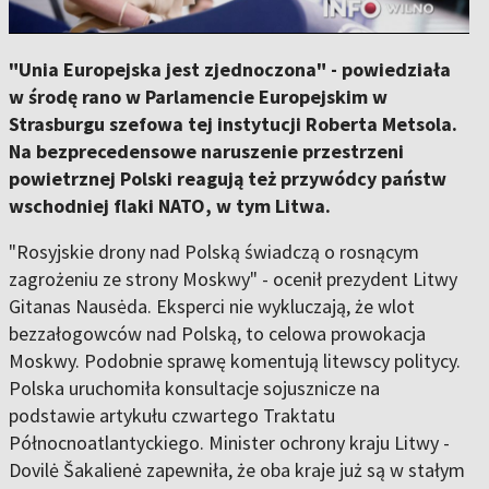
"Unia Europejska jest zjednoczona" - powiedziała
w środę rano w Parlamencie Europejskim w
Strasburgu szefowa tej instytucji Roberta Metsola.
Na bezprecedensowe naruszenie przestrzeni
powietrznej Polski reagują też przywódcy państw
wschodniej flaki NATO, w tym Litwa.
"Rosyjskie drony nad Polską świadczą o rosnącym
zagrożeniu ze strony Moskwy" - ocenił prezydent Litwy
Gitanas Nausėda. Eksperci nie wykluczają, że wlot
bezzałogowców nad Polską, to celowa prowokacja
Moskwy. Podobnie sprawę komentują litewscy politycy.
Polska uruchomiła konsultacje sojusznicze na
podstawie artykułu czwartego Traktatu
Północnoatlantyckiego. Minister ochrony kraju Litwy -
Dovilė Šakalienė zapewniła, że oba kraje już są w stałym