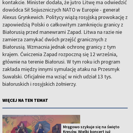
kontakcie. Minister dodała, że jutro Litwę ma odwiedzić
dowódca Sił Sojuszniczych NATO w Europie - generał
Alexus Grynkewich. Politycy wiążą rosyjską prowokację z
zapowiedzią Polski o całkowitym zamknięciu granicy z
Białorusią przed manewrami Zapad. Litwa na razie nie
zamierza zamykać dwóch przejść granicznych z
Białorusią. Wzmacnia jednak ochronę granicy z tym
krajem. Ćwiczenia Zapad rozpoczną się 12 września,
głównie na terenie Białorusi. W tym roku ich program
zakłada między innymi symulację ataku na Przesmyk
Suwalski. Oficjalnie ma wziąć w nich udział 13 tys.
białoruskich i rosyjskich żołnierzy.
WIĘCEJ NA TEN TEMAT
Mrągowo szykuje się na święto
Kresów. Wielki koncert już