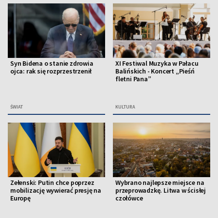
Syn Bidena o stanie zdrowia
XI Festiwal Muzyka w Pałacu
ojca: rak się rozprzestrzenił
Balińskich - Koncert „Pieśń
fletni Pana”
ŚWIAT
KULTURA
Zełenski: Putin chce poprzez
Wybrano najlepsze miejsce na
mobilizację wywierać presję na
przeprowadzkę. Litwa w ścisłej
Europę
czołówce