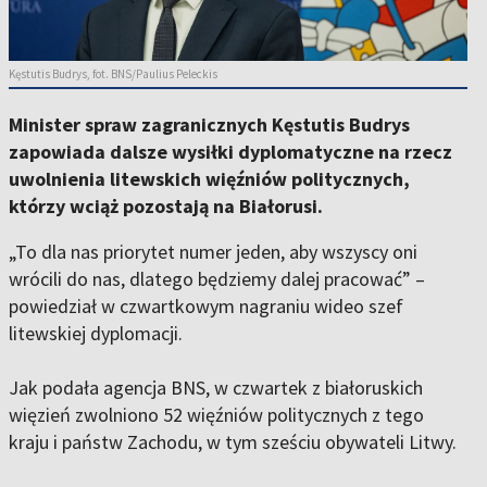
Kęstutis Budrys, fot. BNS/Paulius Peleckis
Minister spraw zagranicznych Kęstutis Budrys
zapowiada dalsze wysiłki dyplomatyczne na rzecz
uwolnienia litewskich więźniów politycznych,
którzy wciąż pozostają na Białorusi.
„To dla nas priorytet numer jeden, aby wszyscy oni
wrócili do nas, dlatego będziemy dalej pracować” –
powiedział w czwartkowym nagraniu wideo szef
litewskiej dyplomacji.
Jak podała agencja BNS, w czwartek z białoruskich
więzień zwolniono 52 więźniów politycznych z tego
kraju i państw Zachodu, w tym sześciu obywateli Litwy.