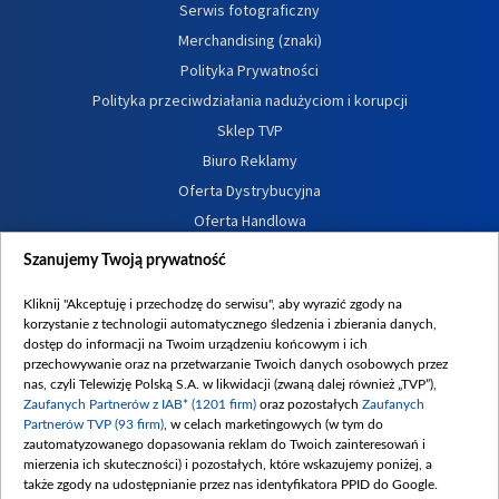
Serwis fotograficzny
Merchandising (znaki)
Polityka Prywatności
Polityka przeciwdziałania nadużyciom i korupcji
Sklep TVP
Biuro Reklamy
Oferta Dystrybucyjna
Oferta Handlowa
Dostępność
Szanujemy Twoją prywatność
Moje zgody
Kliknij "Akceptuję i przechodzę do serwisu", aby wyrazić zgody na
Procedura zgłoszeń wewnętrznych
korzystanie z technologii automatycznego śledzenia i zbierania danych,
dostęp do informacji na Twoim urządzeniu końcowym i ich
przechowywanie oraz na przetwarzanie Twoich danych osobowych przez
nas, czyli Telewizję Polską S.A. w likwidacji (zwaną dalej również „TVP”),
Zaufanych Partnerów z IAB* (1201 firm)
oraz pozostałych
Zaufanych
Partnerów TVP (93 firm)
, w celach marketingowych (w tym do
zautomatyzowanego dopasowania reklam do Twoich zainteresowań i
mierzenia ich skuteczności) i pozostałych, które wskazujemy poniżej, a
także zgody na udostępnianie przez nas identyfikatora PPID do Google.