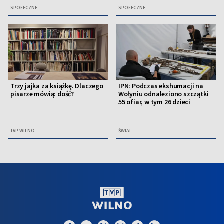
SPOŁECZNE
SPOŁECZNE
Trzy jajka za książkę. Dlaczego
IPN: Podczas ekshumacji na
pisarze mówią: dość?
Wołyniu odnaleziono szczątki
55 ofiar, w tym 26 dzieci
TVP WILNO
ŚWIAT