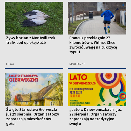
Żywy bocian z Montwiliszek
Francuz przebiegnie 27
trafił pod opiekę służb
kilometrów w Wilnie. Chce
zwrócić uwagę na cukrzycę
typu 1
LITWA
SPOŁECZNE
Święto Starostwa Gierwiszki
„Lato w Dziewieniszkach” już
już 29 sierpnia. Organizatorzy
22 sierpnia. Organizatorzy
zapraszają mieszkańców i
zapraszają na tradycyjne
gości
święto