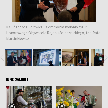
Ks. Józef Aszkiełowicz – Ceremonia nadania tytułu
Honorowego Obywatela Rejonu Solecznickiego, fot. Rafał
Marcinkiewicz
◀
INNE GALERIE