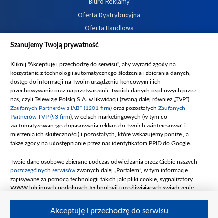
Biuro Reklamy
Oferta Dystrybucyjna
Oferta Handlowa
Dostępność
Szanujemy Twoją prywatność
Moje zgody
Kliknij "Akceptuję i przechodzę do serwisu", aby wyrazić zgody na
Procedura zgłoszeń wewnętrznych
korzystanie z technologii automatycznego śledzenia i zbierania danych,
dostęp do informacji na Twoim urządzeniu końcowym i ich
przechowywanie oraz na przetwarzanie Twoich danych osobowych przez
nas, czyli Telewizję Polską S.A. w likwidacji (zwaną dalej również „TVP”),
Zaufanych Partnerów z IAB* (1201 firm)
oraz pozostałych
Zaufanych
Partnerów TVP (93 firm)
, w celach marketingowych (w tym do
zautomatyzowanego dopasowania reklam do Twoich zainteresowań i
mierzenia ich skuteczności) i pozostałych, które wskazujemy poniżej, a
także zgody na udostępnianie przez nas identyfikatora PPID do Google.
Twoje dane osobowe zbierane podczas odwiedzania przez Ciebie naszych
poszczególnych serwisów
zwanych dalej „Portalem”, w tym informacje
zapisywane za pomocą technologii takich jak: pliki cookie, sygnalizatory
WWW lub innych podobnych technologii umożliwiających świadczenie
dopasowanych i bezpiecznych usług, personalizację treści oraz reklam,
udostępnianie funkcji mediów społecznościowych oraz analizowanie ruchu
Akceptuję i przechodzę do serwisu
w Internecie.