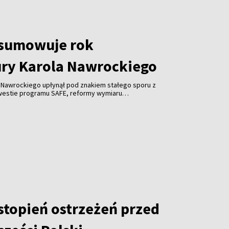
dsumowuje rok
ry Karola Nawrockiego
 Nawrockiego upłynął pod znakiem stałego sporu z
estie programu SAFE, reformy wymiaru
ów publicznych czy obsady stanowisk ambasadorskich;
ej były to m.in. próby zacieśniania więzów z USA i
ainą.
stopień ostrzeżeń przed