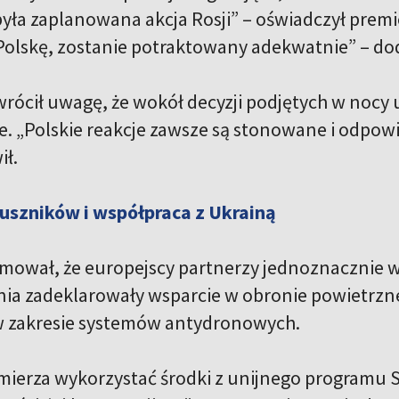
była zaplanowana akcja Rosji” – oświadczył premie
olskę, zostanie potraktowany adekwatnie” – dod
wrócił uwagę, że wokół decyzji podjętych w nocy
. „Polskie reakcje zawsze są stonowane i odpow
ł.
uszników i współpraca z Ukrainą
ował, że europejscy partnerzy jednoznacznie wyra
nia zadeklarowały wsparcie w obronie powietrznej
w zakresie systemów antydronowych.
ierza wykorzystać środki z unijnego programu 