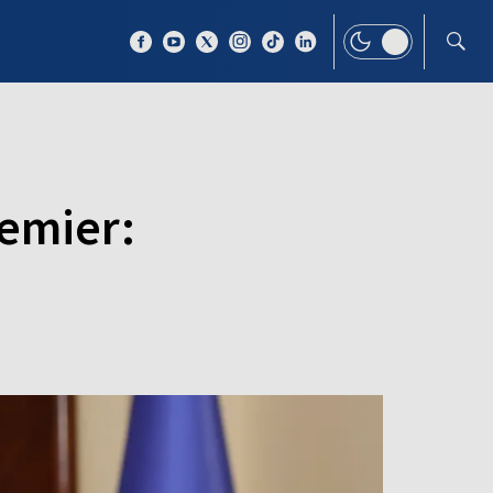
 TEMAT
WIĘCEJ
remier: