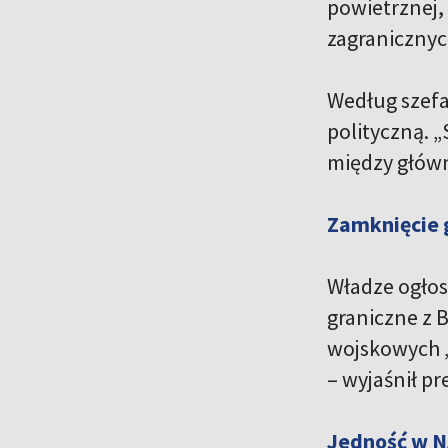
powietrznej, 
zagranicznyc
Według szefa
polityczną. „
między główn
Zamknięcie g
Władze ogłosi
graniczne z 
wojskowych „
– wyjaśnił pr
Jedność w N