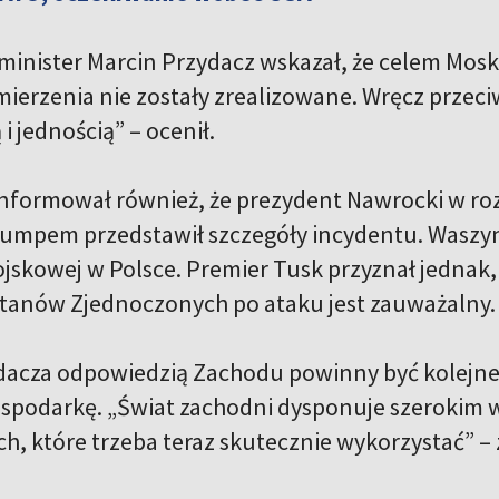
minister Marcin Przydacz wskazał, że celem Mos
mierzenia nie zostały zrealizowane. Wręcz przeci
 i jednością” – ocenił.
informował również, że prezydent Nawrocki w r
umpem przedstawił szczegóły incydentu. Waszy
jskowej w Polsce. Premier Tusk przyznał jednak
tanów Zjednoczonych po ataku jest zauważalny.
acza odpowiedzią Zachodu powinny być kolejne p
ospodarkę. „Świat zachodni dysponuje szerokim w
h, które trzeba teraz skutecznie wykorzystać” – 