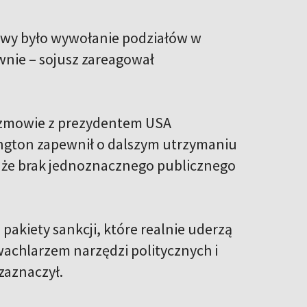
kwy było wywołanie podziałów w
wnie – sojusz zareagował
ozmowie z prezydentem USA
ngton zapewnił o dalszym utrzymaniu
, że brak jednoznacznego publicznego
akiety sankcji, które realnie uderzą
achlarzem narzędzi politycznych i
zaznaczył.