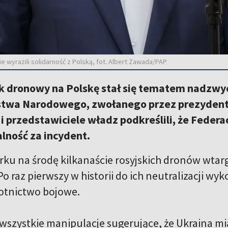
 wyrazili solidarność z Polską, fot. Albert Zawada/PAP
ak dronowy na Polskę stał się tematem nadzw
twa Narodowego, zwołanego przez prezydent
i przedstawiciele władz podkreślili, że Federa
lność za incydent.
rku na środę kilkanaście rosyjskich dronów wtar
o raz pierwszy w historii do ich neutralizacji wyk
lotnictwo bojowe.
szystkie manipulacje sugerujące, że Ukraina mi