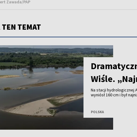
lbert Zawada/PAP
 TEN TEMAT
Dramatyczn
Wiśle. „Naj
Na stacji hydrologicznej 
wyniósł 160 cm i był naj
miejscu od ponad 70 lat 
Dramatycznie niski stan 
POLSKA