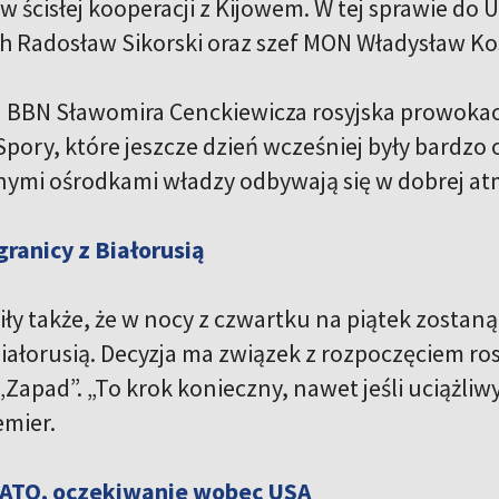
w ścisłej kooperacji z Kijowem. W tej sprawie do U
h Radosław Sikorski oraz szef MON Władysław Ko
 BBN Sławomira Cenckiewicza rosyjska prowokacj
Spory, które jeszcze dzień wcześniej były bardzo
ymi ośrodkami władzy odbywają się w dobrej atm
ranicy z Białorusią
ły także, że w nocy z czwartku na piątek zostaną
Białorusią. Decyzja ma związek z rozpoczęciem ro
Zapad”. „To krok konieczny, nawet jeśli uciążli
emier.
ATO, oczekiwanie wobec USA