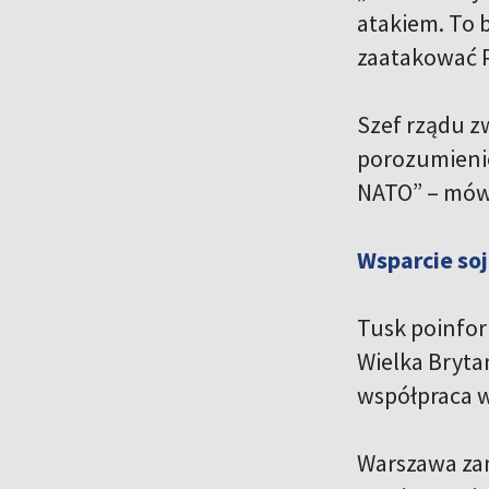
atakiem. To 
zaatakować P
Szef rządu z
porozumienie
NATO” – mówi
Wsparcie soj
Tusk poinform
Wielka Bryta
współpraca 
Warszawa zam