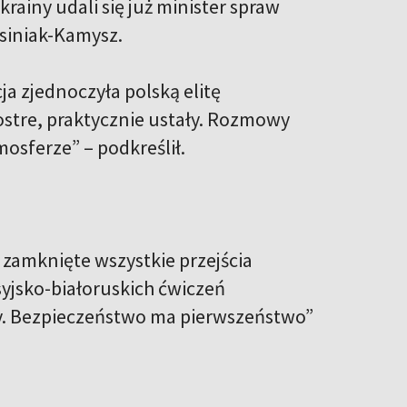
krainy udali się już minister spraw
siniak-Kamysz.
a zjednoczyła polską elitę
 ostre, praktycznie ustały. Rozmowy
osferze” – podkreślił.
 zamknięte wszystkie przejścia
syjsko-białoruskich ćwiczeń
wy. Bezpieczeństwo ma pierwszeństwo”