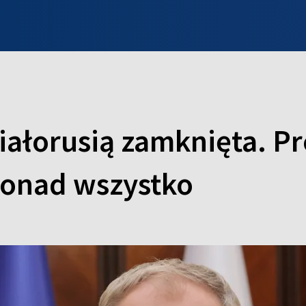
INFO WILNO
WILNO NA DZIEŃ DOBRY
PROGRAMY
ZGŁOŚ
Białorusią zamknięta. P
ponad wszystko