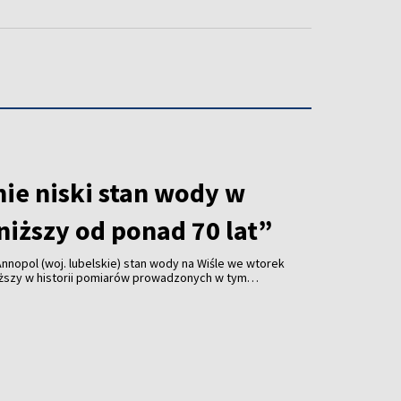
ie niski stan wody w
niższy od ponad 70 lat”
Annopol (woj. lubelskie) stan wody na Wiśle we wtorek
niższy w historii pomiarów prowadzonych w tym
– przekazał hydrolog IMGW Paweł Staniszewski.
wody jest też w Warszawie.