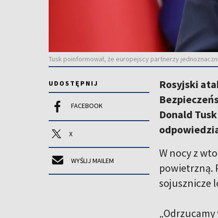
Tusk poinformował, że europejscy partnerzy jednoznacznie
Rosyjski at
UDOSTĘPNIJ
Bezpieczeńs
FACEBOOK
Donald Tusk 
odpowiedzia
X
W nocy z wto
WYŚLIJ MAILEM
powietrzną. P
sojusznicze 
„Odrzucamy w