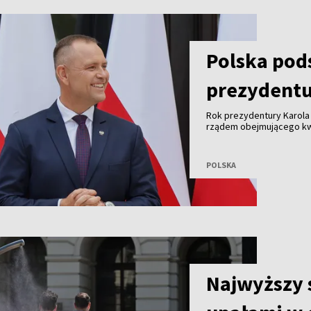
Polska po
prezydentu
Rok prezydentury Karola
rządem obejmującego kw
sprawiedliwości, finans
w polityce międzynarodow
napięcia w relacjach z Ukr
POLSKA
Najwyższy 