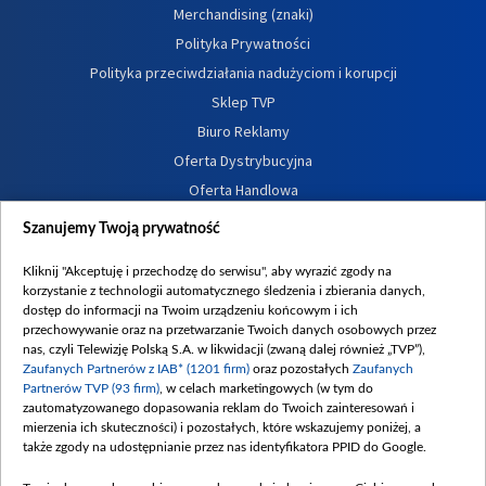
Merchandising (znaki)
Polityka Prywatności
Polityka przeciwdziałania nadużyciom i korupcji
Sklep TVP
Biuro Reklamy
Oferta Dystrybucyjna
Oferta Handlowa
Dostępność
Szanujemy Twoją prywatność
Moje zgody
Kliknij "Akceptuję i przechodzę do serwisu", aby wyrazić zgody na
Procedura zgłoszeń wewnętrznych
korzystanie z technologii automatycznego śledzenia i zbierania danych,
dostęp do informacji na Twoim urządzeniu końcowym i ich
przechowywanie oraz na przetwarzanie Twoich danych osobowych przez
nas, czyli Telewizję Polską S.A. w likwidacji (zwaną dalej również „TVP”),
Zaufanych Partnerów z IAB* (1201 firm)
oraz pozostałych
Zaufanych
Partnerów TVP (93 firm)
, w celach marketingowych (w tym do
zautomatyzowanego dopasowania reklam do Twoich zainteresowań i
mierzenia ich skuteczności) i pozostałych, które wskazujemy poniżej, a
także zgody na udostępnianie przez nas identyfikatora PPID do Google.