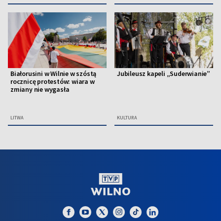
Białorusini w Wilnie w szóstą
Jubileusz kapeli „Suderwianie”
rocznicę protestów: wiara w
zmiany nie wygasła
LITWA
KULTURA