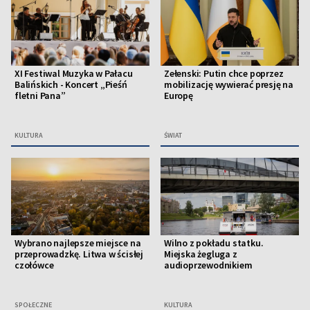
XI Festiwal Muzyka w Pałacu
Zełenski: Putin chce poprzez
Balińskich - Koncert „Pieśń
mobilizację wywierać presję na
fletni Pana”
Europę
KULTURA
ŚWIAT
Wybrano najlepsze miejsce na
Wilno z pokładu statku.
przeprowadzkę. Litwa w ścisłej
Miejska żegluga z
czołówce
audioprzewodnikiem
SPOŁECZNE
KULTURA