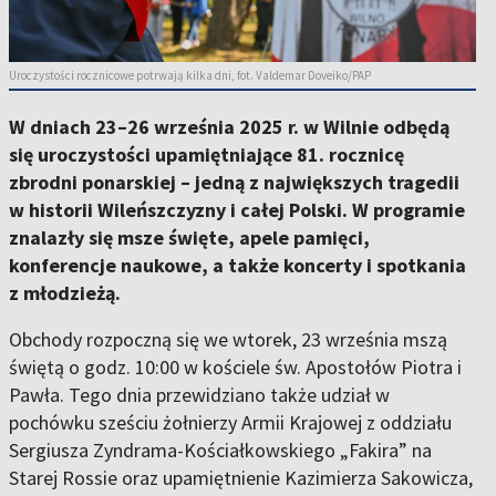
Uroczystości rocznicowe potrwają kilka dni, fot. Valdemar Doveiko/PAP
W dniach
23–26 września 2025 r.
w Wilnie odbędą
się uroczystości upamiętniające 81. rocznicę
zbrodni ponarskiej – jedną z największych tragedii
w historii Wileńszczyzny i całej Polski. W programie
znalazły się msze święte, apele pamięci,
konferencje naukowe, a także koncerty i spotkania
z młodzieżą.
Obchody rozpoczną się we wtorek, 23 września mszą
świętą o godz. 10:00 w kościele św. Apostołów Piotra i
Pawła. Tego dnia przewidziano także udział w
pochówku sześciu żołnierzy Armii Krajowej z oddziału
Sergiusza Zyndrama-Kościałkowskiego „Fakira” na
Starej Rossie oraz upamiętnienie Kazimierza Sakowicza,