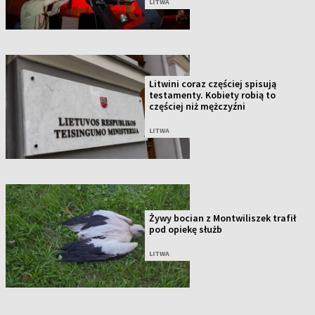
LITWA
Litwini coraz częściej spisują
testamenty. Kobiety robią to
częściej niż mężczyźni
LITWA
Żywy bocian z Montwiliszek trafił
pod opiekę służb
LITWA