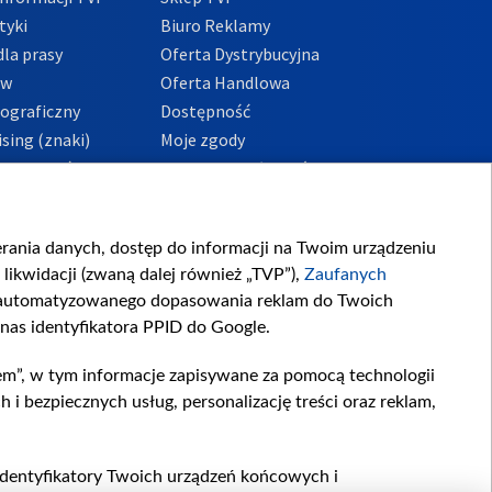
tyki
Biuro Reklamy
la prasy
Oferta Dystrybucyjna
ów
Oferta Handlowa
tograficzny
Dostępność
sing (znaki)
Moje zgody
Prywatności
Procedura zgłoszeń
wewnętrznych
przeciwdziałania
m i korupcji
ierania danych, dostęp do informacji na Twoim urządzeniu
likwidacji (zwaną dalej również „TVP”),
Zaufanych
zautomatyzowanego dopasowania reklam do Twoich
 nas identyfikatora PPID do Google.
em”, w tym informacje zapisywane za pomocą technologii
 bezpiecznych usług, personalizację treści oraz reklam,
, identyfikatory Twoich urządzeń końcowych i