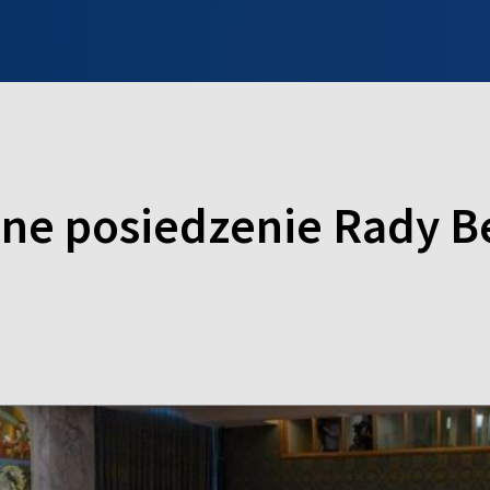
INFO WILNO
WILNO NA DZIEŃ DOBRY
PROGRAMY
ZGŁOŚ
ilne posiedzenie Rady 