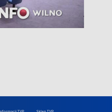
nformacji TVP
Sklep TVP