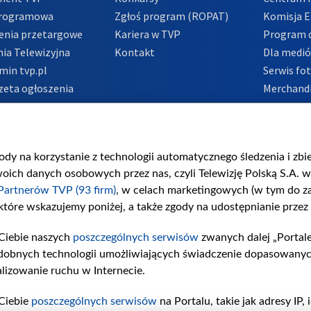
Programowa
Zgłoś program (ROPAT)
Komisja E
enia przetargowe
Kariera w TVP
Program d
ia Telewizyjna
Kontakt
Dla medi
min tvp.pl
Serwis fo
zeta ogłoszenia
Merchandi
acje o nadawcy
Polityka 
Polityka 
nadużycio
gody na korzystanie z technologii automatycznego śledzenia i zb
ch danych osobowych przez nas, czyli Telewizję Polską S.A. w 
Partnerów TVP (93 firm)
, w celach marketingowych (w tym do 
 które wskazujemy poniżej, a także zgody na udostępnianie przez
Ciebie naszych
poszczególnych serwisów
zwanych dalej „Portal
dobnych technologii umożliwiających świadczenie dopasowanych i
lizowanie ruchu w Internecie.
Ciebie
poszczególnych serwisów
na Portalu, takie jak adresy IP