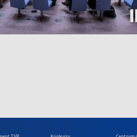
ment TVP
Konkursy
Centrum i