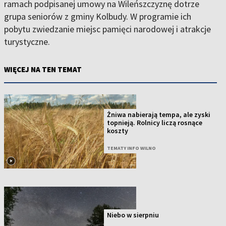
ramach podpisanej umowy na Wileńszczyznę dotrze
grupa seniorów z gminy Kolbudy. W programie ich
pobytu zwiedzanie miejsc pamięci narodowej i atrakcje
turystyczne.
WIĘCEJ NA TEN TEMAT
Żniwa nabierają tempa, ale zyski
topnieją. Rolnicy liczą rosnące
koszty
TEMATY INFO WILNO
Niebo w sierpniu