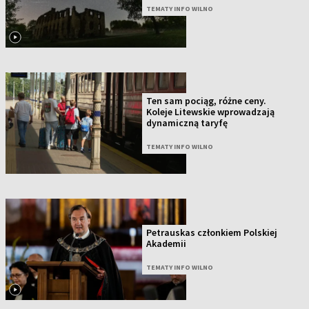
TEMATY INFO WILNO
Ten sam pociąg, różne ceny.
Koleje Litewskie wprowadzają
dynamiczną taryfę
TEMATY INFO WILNO
Petrauskas członkiem Polskiej
Akademii
TEMATY INFO WILNO