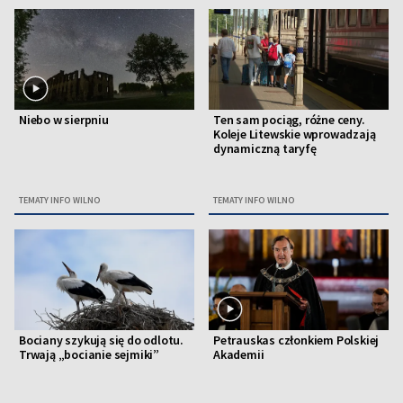
Niebo w sierpniu
Ten sam pociąg, różne ceny.
Koleje Litewskie wprowadzają
dynamiczną taryfę
TEMATY INFO WILNO
TEMATY INFO WILNO
Bociany szykują się do odlotu.
Petrauskas członkiem Polskiej
Trwają „bocianie sejmiki”
Akademii