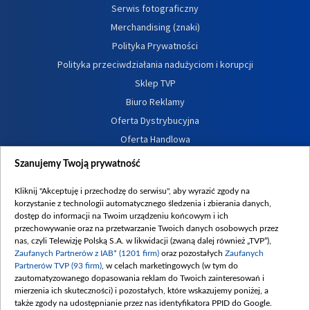
Serwis fotograficzny
Merchandising (znaki)
Polityka Prywatności
Polityka przeciwdziałania nadużyciom i korupcji
Sklep TVP
Biuro Reklamy
Oferta Dystrybucyjna
Oferta Handlowa
Dostępność
Szanujemy Twoją prywatność
Moje zgody
Kliknij "Akceptuję i przechodzę do serwisu", aby wyrazić zgody na
Procedura zgłoszeń wewnętrznych
korzystanie z technologii automatycznego śledzenia i zbierania danych,
dostęp do informacji na Twoim urządzeniu końcowym i ich
przechowywanie oraz na przetwarzanie Twoich danych osobowych przez
nas, czyli Telewizję Polską S.A. w likwidacji (zwaną dalej również „TVP”),
Zaufanych Partnerów z IAB* (1201 firm)
oraz pozostałych
Zaufanych
Partnerów TVP (93 firm)
, w celach marketingowych (w tym do
zautomatyzowanego dopasowania reklam do Twoich zainteresowań i
mierzenia ich skuteczności) i pozostałych, które wskazujemy poniżej, a
także zgody na udostępnianie przez nas identyfikatora PPID do Google.