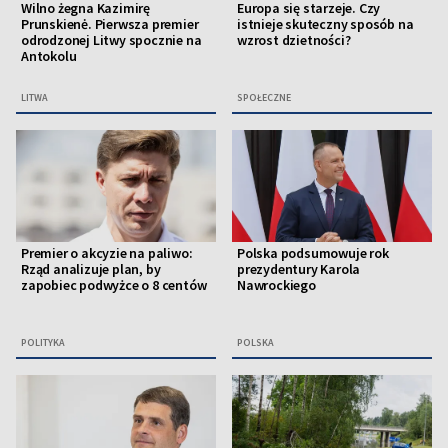
Wilno żegna Kazimirę
Europa się starzeje. Czy
Prunskienė. Pierwsza premier
istnieje skuteczny sposób na
odrodzonej Litwy spocznie na
wzrost dzietności?
Antokolu
LITWA
SPOŁECZNE
Premier o akcyzie na paliwo:
Polska podsumowuje rok
Rząd analizuje plan, by
prezydentury Karola
zapobiec podwyżce o 8 centów
Nawrockiego
POLITYKA
POLSKA