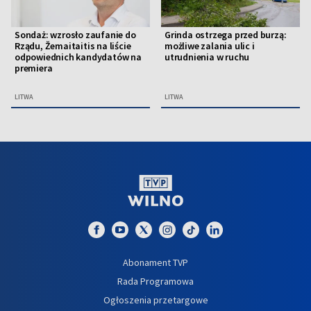
Sondaż: wzrosło zaufanie do
Grinda ostrzega przed burzą:
Rządu, Žemaitaitis na liście
możliwe zalania ulic i
odpowiednich kandydatów na
utrudnienia w ruchu
premiera
LITWA
LITWA
Abonament TVP
Rada Programowa
Ogłoszenia przetargowe