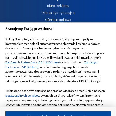
Biuro Reklamy
Oferta Dystrybucyjna
Oferta Handlowa
Dostępność
Szanujemy Twoją prywatność
Moje zgody
Kliknij "Akceptuję i przechodzę do serwisu", aby wyrazić zgody na
Procedura zgłoszeń wewnętrznych
korzystanie z technologii automatycznego śledzenia i zbierania danych,
dostęp do informacji na Twoim urządzeniu końcowym i ich
przechowywanie oraz na przetwarzanie Twoich danych osobowych przez
nas, czyli Telewizję Polską S.A. w likwidacji (zwaną dalej również „TVP”),
Zaufanych Partnerów z IAB* (1201 firm)
oraz pozostałych
Zaufanych
Partnerów TVP (93 firm)
, w celach marketingowych (w tym do
zautomatyzowanego dopasowania reklam do Twoich zainteresowań i
mierzenia ich skuteczności) i pozostałych, które wskazujemy poniżej, a
także zgody na udostępnianie przez nas identyfikatora PPID do Google.
Twoje dane osobowe zbierane podczas odwiedzania przez Ciebie naszych
poszczególnych serwisów
zwanych dalej „Portalem”, w tym informacje
zapisywane za pomocą technologii takich jak: pliki cookie, sygnalizatory
WWW lub innych podobnych technologii umożliwiających świadczenie
dopasowanych i bezpiecznych usług, personalizację treści oraz reklam,
udostępnianie funkcji mediów społecznościowych oraz analizowanie ruchu