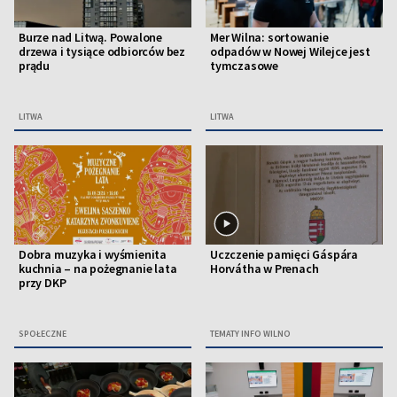
Burze nad Litwą. Powalone
Mer Wilna: sortowanie
drzewa i tysiące odbiorców bez
odpadów w Nowej Wilejce jest
prądu
tymczasowe
LITWA
LITWA
Dobra muzyka i wyśmienita
Uczczenie pamięci Gáspára
kuchnia – na pożegnanie lata
Horvátha w Prenach
przy DKP
SPOŁECZNE
TEMATY INFO WILNO