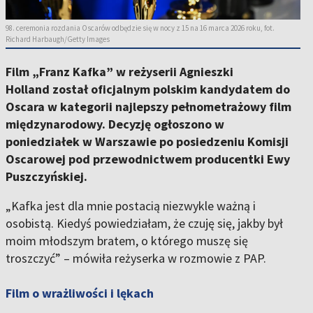
98. ceremonia rozdania Oscarów odbędzie się w nocy z 15 na 16 marca 2026 roku, fot.
Richard Harbaugh/Getty Images
Film
„Franz Kafka” w reżyserii Agnieszki
Holland
został oficjalnym polskim kandydatem do
Oscara w kategorii najlepszy pełnometrażowy film
międzynarodowy. Decyzję ogłoszono w
poniedziałek w Warszawie po posiedzeniu Komisji
Oscarowej pod przewodnictwem producentki Ewy
Puszczyńskiej.
„
Kafka jest dla mnie postacią niezwykle ważną i
osobistą. Kiedyś powiedziałam, że czuję się, jakby był
moim młodszym bratem, o którego muszę się
troszczyć”
– mówiła reżyserka w rozmowie z PAP.
Film o wrażliwości i lękach