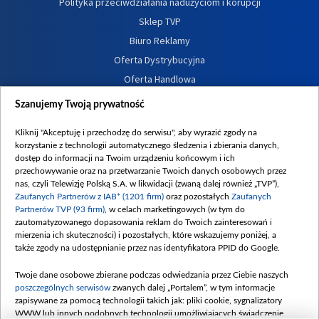
Polityka przeciwdziałania nadużyciom i korupcji
Sklep TVP
Biuro Reklamy
Oferta Dystrybucyjna
Oferta Handlowa
Dostępność
Szanujemy Twoją prywatność
Moje zgody
Kliknij "Akceptuję i przechodzę do serwisu", aby wyrazić zgody na
Procedura zgłoszeń wewnętrznych
korzystanie z technologii automatycznego śledzenia i zbierania danych,
dostęp do informacji na Twoim urządzeniu końcowym i ich
przechowywanie oraz na przetwarzanie Twoich danych osobowych przez
nas, czyli Telewizję Polską S.A. w likwidacji (zwaną dalej również „TVP”),
Zaufanych Partnerów z IAB* (1201 firm)
oraz pozostałych
Zaufanych
Partnerów TVP (93 firm)
, w celach marketingowych (w tym do
zautomatyzowanego dopasowania reklam do Twoich zainteresowań i
mierzenia ich skuteczności) i pozostałych, które wskazujemy poniżej, a
także zgody na udostępnianie przez nas identyfikatora PPID do Google.
Twoje dane osobowe zbierane podczas odwiedzania przez Ciebie naszych
poszczególnych serwisów
zwanych dalej „Portalem”, w tym informacje
zapisywane za pomocą technologii takich jak: pliki cookie, sygnalizatory
WWW lub innych podobnych technologii umożliwiających świadczenie