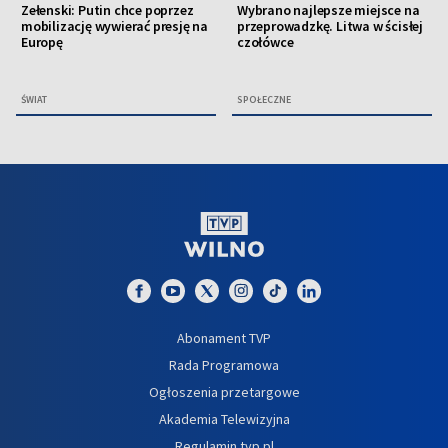
Zełenski: Putin chce poprzez
Wybrano najlepsze miejsce na
mobilizację wywierać presję na
przeprowadzkę. Litwa w ścisłej
Europę
czołówce
ŚWIAT
SPOŁECZNE
Abonament TVP
Rada Programowa
Ogłoszenia przetargowe
Akademia Telewizyjna
Regulamin tvp.pl