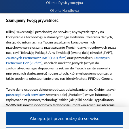
Oferta Dystrybucyjna
Oferta Handlowa
Dostępność
Szanujemy Twoją prywatność
Moje zgody
Kliknij "Akceptuję i przechodzę do serwisu", aby wyrazić zgody na
Procedura zgłoszeń wewnętrznych
korzystanie z technologii automatycznego śledzenia i zbierania danych,
dostęp do informacji na Twoim urządzeniu końcowym i ich
przechowywanie oraz na przetwarzanie Twoich danych osobowych przez
nas, czyli Telewizję Polską S.A. w likwidacji (zwaną dalej również „TVP”),
Zaufanych Partnerów z IAB* (1201 firm)
oraz pozostałych
Zaufanych
Partnerów TVP (93 firm)
, w celach marketingowych (w tym do
zautomatyzowanego dopasowania reklam do Twoich zainteresowań i
mierzenia ich skuteczności) i pozostałych, które wskazujemy poniżej, a
także zgody na udostępnianie przez nas identyfikatora PPID do Google.
Twoje dane osobowe zbierane podczas odwiedzania przez Ciebie naszych
poszczególnych serwisów
zwanych dalej „Portalem”, w tym informacje
zapisywane za pomocą technologii takich jak: pliki cookie, sygnalizatory
WWW lub innych podobnych technologii umożliwiających świadczenie
dopasowanych i bezpiecznych usług, personalizację treści oraz reklam,
udostępnianie funkcji mediów społecznościowych oraz analizowanie ruchu
Akceptuję i przechodzę do serwisu
w Internecie.