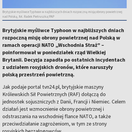
Brytyjskie myśliwce Typhoon w najbliższych dniach rozpoczną misję obrony powietrznej
nad Polską, fot. Radek Pietruszka/PAP
Brytyjskie myśliwce Typhoon w najbliższych dniach
rozpoczną misję obrony powietrznej nad Polską w
ramach operacji NATO „Wschodnia Straż” –
poinformował w poniedziałek rząd Wielkiej
Brytanii. Decyzja zapadła po ostatnich incydentach
z udziałem rosyjskich dronów, które naruszyły
polską przestrzeń powietrzną.
Jak podaje portal
tvn24.pl
, brytyjskie maszyny
Królewskich Sił Powietrznych (RAF) dołączą do
jednostek sojuszniczych z Danii, Francji i Niemiec. Celem
działań jest
wzmocnienie obrony powietrznej i
odstraszania na wschodniej flance NATO
, a także
przeciwdziałanie zagrożeniom, w tym ze strony
rosyjskich bezzałogowców.