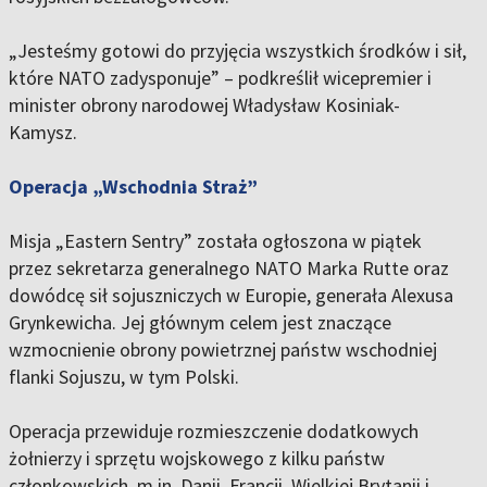
„
Jesteśmy gotowi do przyjęcia wszystkich środków i sił,
które NATO zadysponuje”
– podkreślił wicepremier i
minister obrony narodowej Władysław Kosiniak-
Kamysz.
Operacja „Wschodnia Straż”
Misja „Eastern Sentry” została ogłoszona w piątek
przez sekretarza generalnego NATO Marka Rutte oraz
dowódcę sił sojuszniczych w Europie, generała Alexusa
Grynkewicha. Jej głównym celem jest
znaczące
wzmocnienie obrony powietrznej państw wschodniej
flanki Sojuszu, w tym Polski
.
Operacja przewiduje rozmieszczenie dodatkowych
żołnierzy i sprzętu wojskowego z kilku państw
członkowskich, m.in. Danii, Francji, Wielkiej Brytanii i