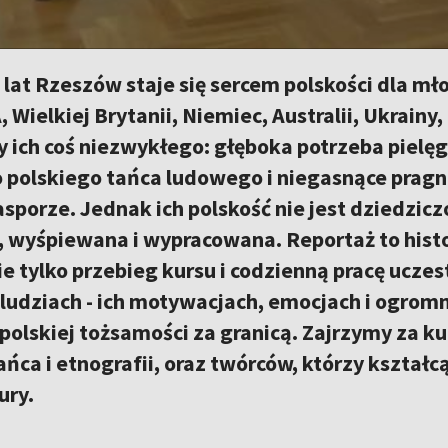
lat Rzeszów staje się sercem polskości dla mło
 Wielkiej Brytanii, Niemiec, Australii, Ukrainy,
y ich coś niezwykłego: głęboka potrzeba pielęg
o polskiego tańca ludowego i niegasnące pragn
asporze. Jednak ich polskość nie jest dziedzic
wyśpiewana i wypracowana. Reportaż to histor
 tylko przebieg kursu i codzienną pracę ucze
ludziach - ich motywacjach, emocjach i ogro
polskiej tożsamości za granicą. Zajrzymy za 
ańca i etnografii, oraz twórców, którzy kszta
ury.