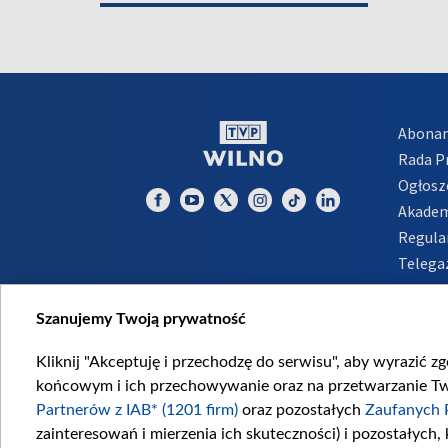
Abona
Rada 
Ogłosz
Akadem
Regula
Telega
Inform
Szanujemy Twoją prywatność
Kliknij "Akceptuję i przechodzę do serwisu", aby wyrazić z
końcowym i ich przechowywanie oraz na przetwarzanie Twoi
Partnerów z IAB* (1201 firm)
oraz pozostałych
Zaufanych 
zainteresowań i mierzenia ich skuteczności) i pozostałych,