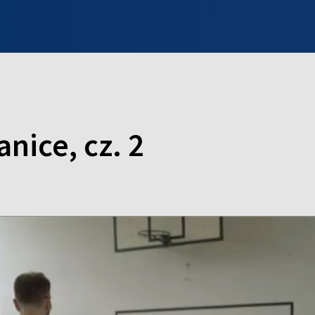
INFO WILNO
WILNO NA DZIEŃ DOBRY
PROGRAMY
ZGŁOŚ
nice, cz. 2