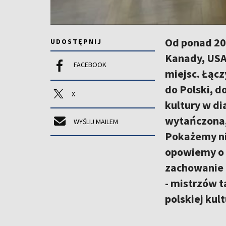
Od ponad 20 
UDOSTĘPNIJ
Kanady, USA,
FACEBOOK
miejsc. Łącz
do Polski, d
X
kultury w di
wytańczona, 
WYŚLIJ MAILEM
Pokażemy nie
opowiemy o 
zachowanie 
- mistrzów t
polskiej kult