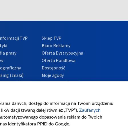
nformacji TVP
Sklep TVP
tyki
Biuro Reklamy
la prasy
Oferta Dystrybucyjna
ów
Oferta Handlowa
tograficzny
Dostępność
sing (znaki)
Moje zgody
Prywatności
Procedura zgłoszeń
wewnętrznych
przeciwdziałania
m i korupcji
ierania danych, dostęp do informacji na Twoim urządzeniu
likwidacji (zwaną dalej również „TVP”),
Zaufanych
zautomatyzowanego dopasowania reklam do Twoich
 nas identyfikatora PPID do Google.