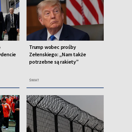
o
Trump wobec prośby
ydencie
Zełenskiego: „Nam także
potrzebne są rakiety”
ŚWIAT