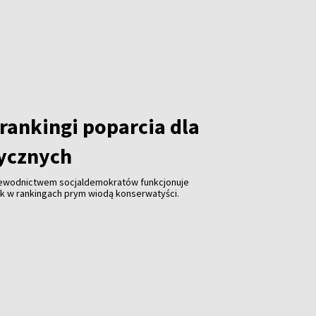
ki, zwiększenie jej konkurencyjności i promocja kraju za
rankingi poparcia dla
tycznych
zewodnictwem socjaldemokratów funkcjonuje
ak w rankingach prym wiodą konserwatyści.