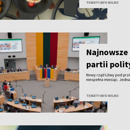
gałęzi litewskiej turysty
TEMATY INFO WILNO
granicą.
Najnowsze 
partii poli
Nowy rząd Litwy pod pr
niespełna miesiąc. Jedn
TEMATY INFO WILNO