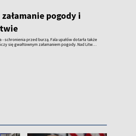
załamanie pogody i
itwie
a - schronienia przed burzą. Fala upałów dotarła także
ończy się gwałtownym załamaniem pogody. Nad Litwą
ulewami, gradem i porywistym wiatrem.