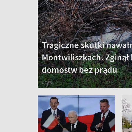
Tragiczne skutki nawał
Montwiliszkach. Zginął 
domostw bez prądu
LITWA