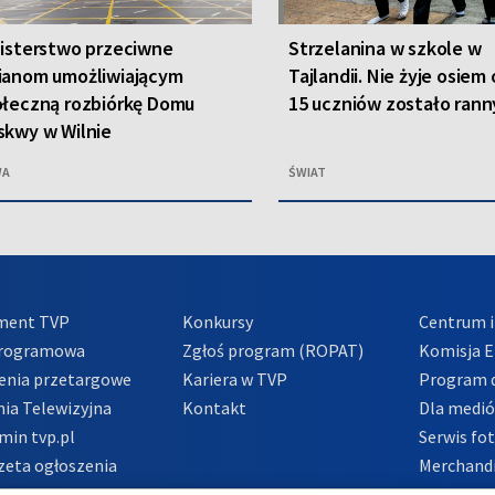
isterstwo przeciwne
Strzelanina w szkole w
ianom umożliwiającym
Tajlandii. Nie żyje osiem
ołeczną rozbiórkę Domu
15 uczniów zostało ran
skwy w Wilnie
WA
ŚWIAT
ment TVP
Konkursy
Centrum i
Programowa
Zgłoś program (ROPAT)
Komisja E
enia przetargowe
Kariera w TVP
Program d
ia Telewizyjna
Kontakt
Dla medi
min tvp.pl
Serwis fo
zeta ogłoszenia
Merchandi
acje o nadawcy
Polityka 