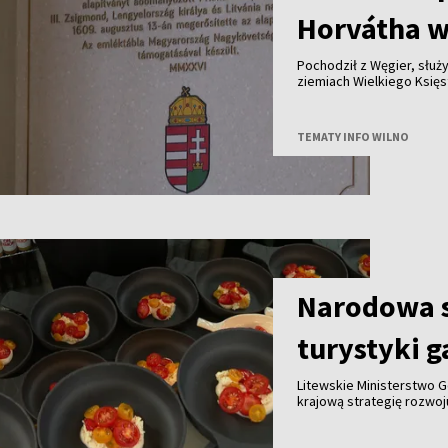
Horvátha w
Pochodził z Węgier, służy
ziemiach Wielkiego Księstwa Lite
królewskich dóbr - ponad cztery stu
jego historię przypomina tablica od
Polski i Węgier.
TEMATY INFO WILNO
Narodowa s
turystyki 
Litewskie Ministerstwo G
krajową strategię rozwo
do końca tego roku we w
innymi partnerami. Celem