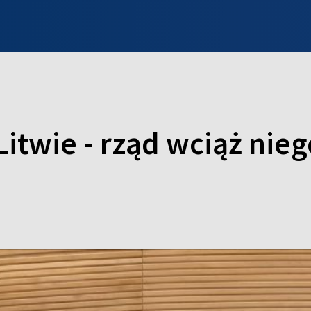
INFO WILNO
WILNO NA DZIEŃ DOBRY
PROGRAMY
ZGŁOŚ
 Litwie - rząd wciąż nie