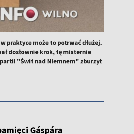
 w praktyce może to potrwać dłużej.
 dosłownie krok, tę misternie
partii "Świt nad Niemnem" zburzył
pamięci Gáspára