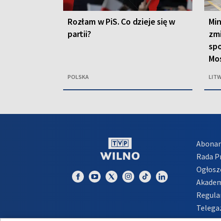
Rozłam w PiS. Co dzieje się w
Min
partii?
zm
sp
Mo
POLSKA
LIT
Abona
Rada 
Ogłosz
Akadem
Regula
Telega
Inform