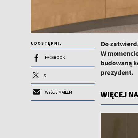
Do zatwierdz
UDOSTĘPNIJ
W momencie,
FACEBOOK
budowaną ko
prezydent.
X
WYŚLIJ MAILEM
WIĘCEJ NA