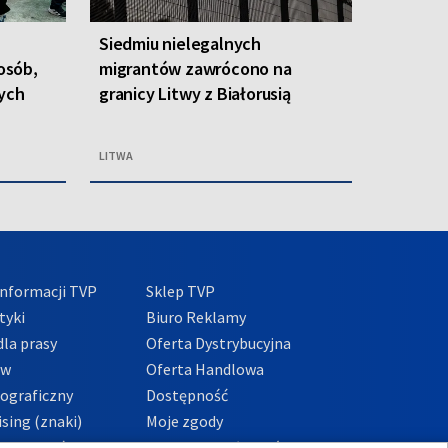
Siedmiu nielegalnych
 osób,
migrantów zawrócono na
nych
granicy Litwy z Białorusią
LITWA
nformacji TVP
Sklep TVP
tyki
Biuro Reklamy
la prasy
Oferta Dystrybucyjna
ów
Oferta Handlowa
tograficzny
Dostępność
sing (znaki)
Moje zgody
Prywatności
Procedura zgłoszeń