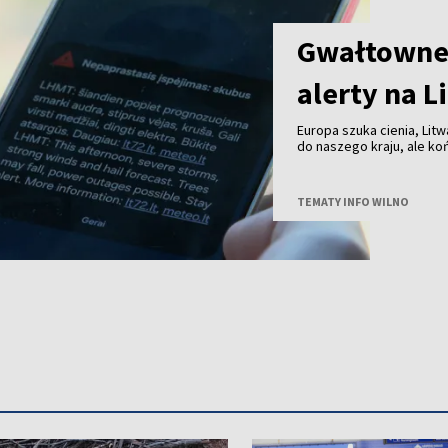
Gwałtowne 
alerty na L
Europa szuka cienia, Litw
do naszego kraju, ale k
przechodzą już burze z 
TEMATY INFO WILNO