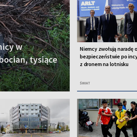
nicy w
Niemcy zwołują naradę 
bezpieczeństwie po inc
bocian, tysiące
z dronem na lotnisku
ŚWIAT