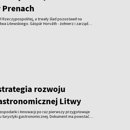
 Prenach
ł Rzeczypospolitej, a trwały ślad pozostawił na
wskiego. Gáspár Horváth - żołnierz i zarządca
lecia temu wsparł kościół w Prenach. Dziś
słonięta z udziałem przedstawicieli Litwy,
trategia rozwoju
gastronomicznej Litwy
ospodarki i Innowacji po raz pierwszy przygotowuje
ju turystyki gastronomicznej. Dokument ma powstać
spółpracy z branżą gastronomiczną, turystyczną i
 jest uczynienie gastronomii jedną z najważniejszych