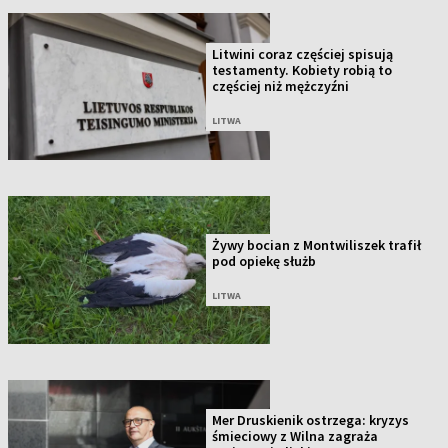
Litwini coraz częściej spisują
testamenty. Kobiety robią to
częściej niż mężczyźni
LITWA
Żywy bocian z Montwiliszek trafił
pod opiekę służb
LITWA
Mer Druskienik ostrzega: kryzys
śmieciowy z Wilna zagraża