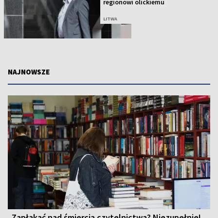
regionowi olickiemu
LITWA
NAJNOWSZE
Zapłakać nad śmiercią czytelnictwa? Niezupełnie!