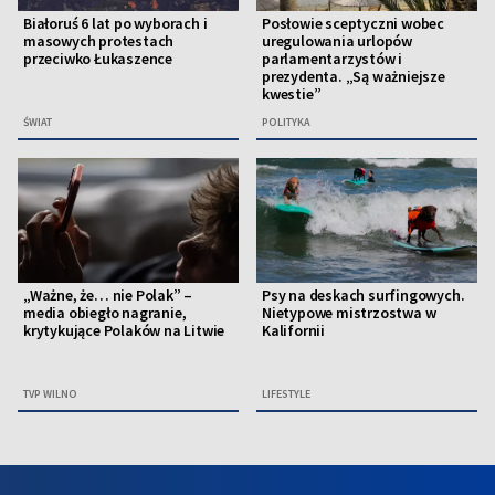
Białoruś 6 lat po wyborach i
Posłowie sceptyczni wobec
masowych protestach
uregulowania urlopów
przeciwko Łukaszence
parlamentarzystów i
prezydenta. „Są ważniejsze
kwestie”
ŚWIAT
POLITYKA
„Ważne, że… nie Polak” –
Psy na deskach surfingowych.
media obiegło nagranie,
Nietypowe mistrzostwa w
krytykujące Polaków na Litwie
Kalifornii
TVP WILNO
LIFESTYLE