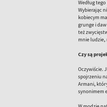
Według tego 
Wybierając n
kobiecym man
grunge i daw
też zwycięst
mnie ludzie,
Czy są proje
Oczywiście. 
spojrzeniu n
Armani, który
synonimem el
W modzie nato