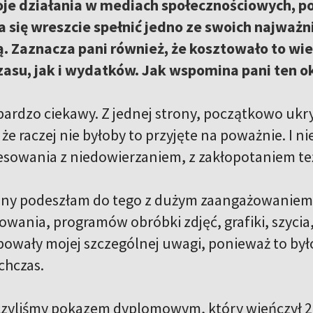
oje działania w mediach społecznościowych, po
się wreszcie spełnić jedno ze swoich najważn
ą. Zaznacza pani również, że kosztowało to wi
asu, jak i wydatków. Jak wspomina pani ten o
 bardzo ciekawy. Z jednej strony, początkowo uk
e raczej nie byłoby to przyjęte na poważnie. I nie
esowania z niedowierzaniem, z zakłopotaniem te
rony podeszłam do tego z dużym zaangażowaniem 
wania, programów obróbki zdjęć, grafiki, szycia,
bowały mojej szczególnej uwagi, ponieważ to było
chczas.
yliśmy pokazem dyplomowym, który wieńczył 2-l