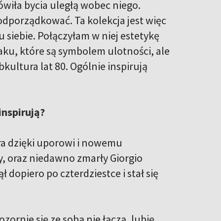
ówiła bycia uległą wobec niego.
odporządkować. Ta kolekcja jest więc
 siebie. Połączyłam w niej estetykę
u, które są symbolem ulotności, ale
ultura lat 80. Ogólnie inspirują
inspirują?
ra dzięki uporowi i nowemu
, oraz niedawno zmarły Giorgio
dopiero po czterdziestce i stał się
zornie się ze sobą nie łączą, lubię