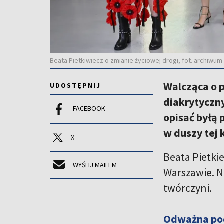
Beata Pietkiwiecz o zmianie życiowej drogi, fot. archiwu
Walcząca o 
UDOSTĘPNIJ
diakrytyczny
FACEBOOK
opisać byłą 
w duszy tej 
X
Beata Pietki
WYŚLIJ MAILEM
Warszawie. N
twórczyni.
Odważna pod