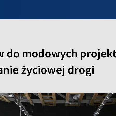
INFO WILNO
WILNO NA DZIEŃ DOBRY
PROGRAMY
ZGŁOŚ
w do modowych projekt
anie życiowej drogi