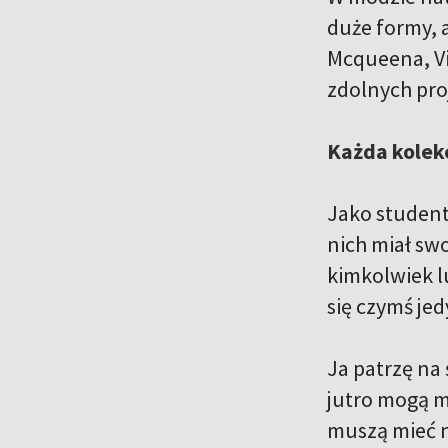
duże formy, a
Mcqueena, Vi
zdolnych pro
Każda kolekc
Jako student
nich miał swo
kimkolwiek l
się czymś je
Ja patrzę na 
jutro mogą m
muszą mieć na