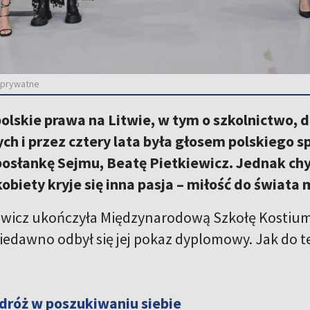
m prywatne
polskie prawa na Litwie, w tym o szkolnictwo
ch i przez cztery lata była głosem polskiego
posłankę Sejmu, Beatę Pietkiewicz. Jednak chy
kobiety kryje się inna pasja – miłość do świata
ewicz ukończyła Międzynarodową Szkołę Kostiumo
iedawno odbył się jej pokaz dyplomowy. Jak do 
róż w poszukiwaniu siebie