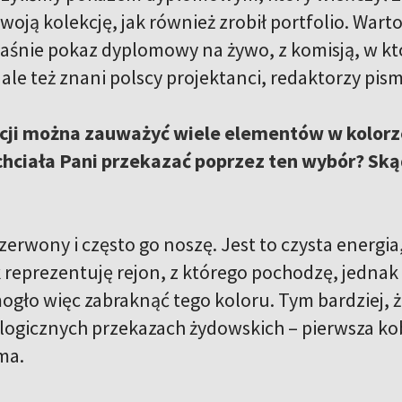
woją kolekcję, jak również zrobił portfolio. Wart
właśnie pokaz dyplomowy na żywo, z komisją, w któ
ale też znani polscy projektanci, redaktorzy pis
kcji można zauważyć wiele elementów w kolor
chciała Pani przekazać poprzez ten wybór? Skąd
zerwony i często go noszę. Jest to czysta energi
k reprezentuję rejon, z którego pochodzę, jednak 
ogło więc zabraknąć tego koloru. Tym bardziej, ż
ologicznych przekazach żydowskich – pierwsza kob
ama.