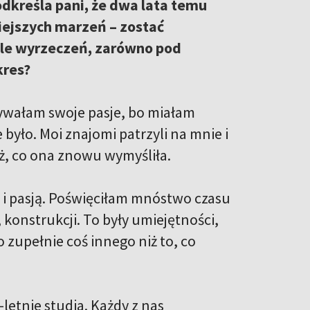
dkreśla pani, że dwa lata temu
iejszych marzeń – zostać
ele wyrzeczeń, zarówno pod
kres?
rywałam swoje pasje, bo miałam
 było. Moi znajomi patrzyli na mnie i
ż, co ona znowu wymyśliła.
i pasją. Poświęciłam mnóstwo czasu
 konstrukcji. To były umiejętności,
 zupełnie coś innego niż to, co
etnie studia. Każdy z nas