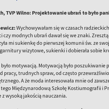
ch, TVP Wilno: Projektowanie ubrań to było pa
iewicz:
Wychowywałam się w czasach radzieckich i
ści czy modnych ubrań dawał się we znaki. Zresz
yła mi sukienkę do pierwszej komunii św. ze swoj
garnitury wizytowe, sukienki i dobierała sobie kr
k było motywacją. Motywacją było poszukiwanie pi
d pracy, trudnych spraw, od często przewrażliw
trznego. A że moda interesowała mnie od zawsze,
tego Międzynarodową Szkołę Kostiumografii i Pr
e z wysoką jakością nauczania.