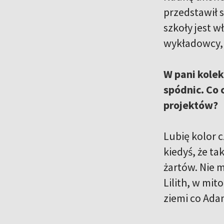
przedstawił s
szkoły jest 
wykładowcy, 
W pani kole
spódnic. Co 
projektów?
Lubię kolor c
kiedyś, że ta
żartów. Nie m
Lilith, w mit
ziemi co Ad