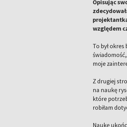
Opisując sw
zdecydowała 
projektantk
względem cz
To był okres
świadomość, ż
moje zainter
Z drugiej st
na naukę ryso
które potrze
robiłam doty
Naukę ukończ