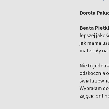
Dorota Palu
Beata Pietk
lepszej jako
jak mama usz
materiały na 
Nie to jedna
odskocznią o
świata zewnę
Wybrałam do 
zajęcia onlin