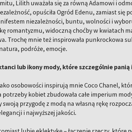
mitu, Lilith uważała się za równą Adamowi i odm
iezależność, opuściła Ogród Edenu, zamiast się p
ifestem niezależności, buntu, wolności i wyboru
kę romantyzmu, widoczną choćby w kwiatach mak
wa. Trochę mnie też inspirowała punkrockowa subk
 natura, podróże, emocje.
ktanci lub ikony mody, które szczególnie panią 
Jako osobowości inspirują mnie Coco Chanel, któ
a potrzeby kobiet zbudowała całe imperium mody
 swoją przygodę z modą na własną rękę rozpoczął 
egancji i najwyższej jakości.
miast lubię eklektykę – łączenie rzeczy, które po