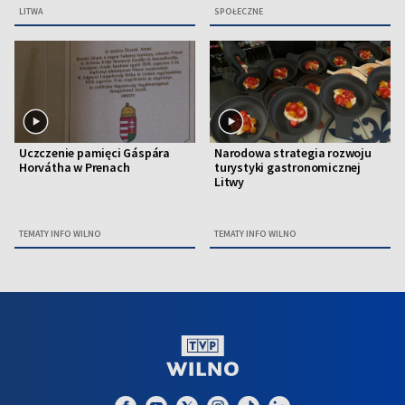
LITWA
SPOŁECZNE
Uczczenie pamięci Gáspára
Narodowa strategia rozwoju
Horvátha w Prenach
turystyki gastronomicznej
Litwy
TEMATY INFO WILNO
TEMATY INFO WILNO