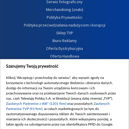
Serwis fotograficzny
Merchandising (znaki)
Polityka Prywatności
Polityka przeciwdziałania nadużyciom i korupcji
Sklep TVP
Biuro Reklamy
Oferta Dystrybucyjna
Oferta Handlowa
Dostępność
Szanujemy Twoją prywatność
Moje zgody
Kliknij "Akceptuję i przechodzę do serwisu", aby wyrazić zgody na
Procedura zgłoszeń wewnętrznych
korzystanie z technologii automatycznego śledzenia i zbierania danych,
dostęp do informacji na Twoim urządzeniu końcowym i ich
przechowywanie oraz na przetwarzanie Twoich danych osobowych przez
nas, czyli Telewizję Polską S.A. w likwidacji (zwaną dalej również „TVP”),
Zaufanych Partnerów z IAB* (1201 firm)
oraz pozostałych
Zaufanych
Partnerów TVP (93 firm)
, w celach marketingowych (w tym do
zautomatyzowanego dopasowania reklam do Twoich zainteresowań i
mierzenia ich skuteczności) i pozostałych, które wskazujemy poniżej, a
także zgody na udostępnianie przez nas identyfikatora PPID do Google.