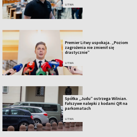
LITWA
Premier Litwy uspokaja. „Poziom
zagrożenia nie zmienił się
drastycznie”
LITWA
Spółka „Judu” ostrzega Wilnian.
Fałszywe nalepki z kodami QR na
parkomatach
LITWA