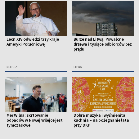
Leon XIV odwiedzi trzy kraje
Burze nad Litwą. Powalone
Ameryki Południowej
drzewa i tysiące odbiorców bez
prądu
RELIGIA
LITWA
Mer Wilna: sortowanie
Dobra muzyka i wyśmienita
odpadów w Nowej Wilejce jest
kuchnia – na pożegnanie lata
tymczasowe
przy DKP