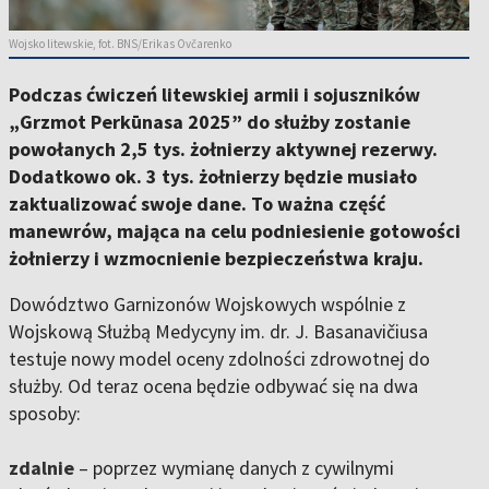
Wojsko litewskie, fot. BNS/Erikas Ovčarenko
Podczas ćwiczeń litewskiej armii i sojuszników
„Grzmot Perkūnasa 2025” do służby zostanie
powołanych 2,5 tys. żołnierzy aktywnej rezerwy.
Dodatkowo ok. 3 tys. żołnierzy będzie musiało
zaktualizować swoje dane. To ważna część
manewrów, mająca na celu podniesienie gotowości
żołnierzy i wzmocnienie bezpieczeństwa kraju.
Dowództwo Garnizonów Wojskowych wspólnie z
Wojskową Służbą Medycyny im. dr. J. Basanavičiusa
testuje nowy model oceny zdolności zdrowotnej do
służby. Od teraz ocena będzie odbywać się na dwa
sposoby:
zdalnie
– poprzez wymianę danych z cywilnymi