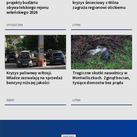
projekty budżetu
kryzys śmieciowy z Wilna
obywatelskiego rejonu
zagraża regionowi olickiemu
wileńskiego 2026
SPOŁECZNE
LITWA
Kryzys paliwowy w Rosji.
Tragiczne skutki nawałnicy w
Władze zezwalają na sprzedaż
Montwiliszkach. Zginął bocian,
benzyny niższej jakości
tysiące domostw bez prądu
ŚWIAT
LITWA