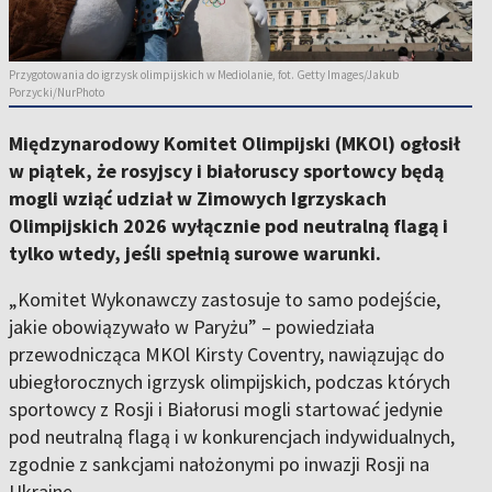
Przygotowania do igrzysk olimpijskich w Mediolanie, fot. Getty Images/Jakub
Porzycki/NurPhoto
Międzynarodowy Komitet Olimpijski (MKOl) ogłosił
w piątek, że rosyjscy i białoruscy sportowcy będą
mogli wziąć udział w Zimowych Igrzyskach
Olimpijskich 2026 wyłącznie pod neutralną flagą i
tylko wtedy, jeśli spełnią surowe warunki.
„Komitet Wykonawczy zastosuje to samo podejście,
jakie obowiązywało w Paryżu” – powiedziała
przewodnicząca MKOl Kirsty Coventry, nawiązując do
ubiegłorocznych igrzysk olimpijskich, podczas których
sportowcy z Rosji i Białorusi mogli startować jedynie
pod neutralną flagą i w konkurencjach indywidualnych,
zgodnie z sankcjami nałożonymi po inwazji Rosji na
Ukrainę.