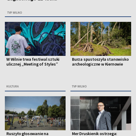
TVP WILNO
W Wilnie trwa festiwal sztuki
Burza spustoszyła stanowisko
ulicznej „Meeting of Styles”
archeologiczne w Kiernowie
KULTURA
TVP WILNO
Ruszyło głosowanie na
Mer Druskienik ostrzega: