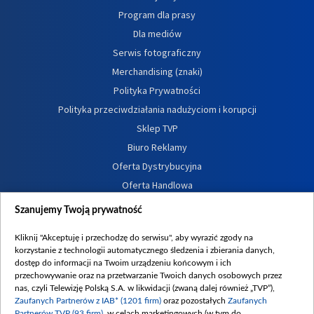
Program dla prasy
Dla mediów
Serwis fotograficzny
Merchandising (znaki)
Polityka Prywatności
Polityka przeciwdziałania nadużyciom i korupcji
Sklep TVP
Biuro Reklamy
Oferta Dystrybucyjna
Oferta Handlowa
Dostępność
Szanujemy Twoją prywatność
Moje zgody
Kliknij "Akceptuję i przechodzę do serwisu", aby wyrazić zgody na
Procedura zgłoszeń wewnętrznych
korzystanie z technologii automatycznego śledzenia i zbierania danych,
dostęp do informacji na Twoim urządzeniu końcowym i ich
przechowywanie oraz na przetwarzanie Twoich danych osobowych przez
nas, czyli Telewizję Polską S.A. w likwidacji (zwaną dalej również „TVP”),
Zaufanych Partnerów z IAB* (1201 firm)
oraz pozostałych
Zaufanych
Partnerów TVP (93 firm)
, w celach marketingowych (w tym do