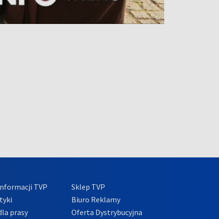
nformacji TVP
Sklep TVP
tyki
Biuro Reklamy
la prasy
Oferta Dystrybucyjna