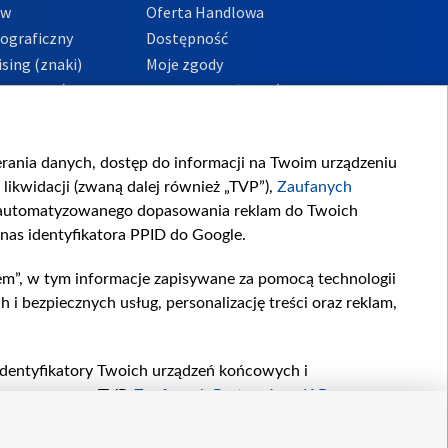
ów
Oferta Handlowa
tograficzny
Dostępność
sing (znaki)
Moje zgody
Prywatności
Procedura zgłoszeń
wewnętrznych
przeciwdziałania
m i korupcji
ierania danych, dostęp do informacji na Twoim urządzeniu
likwidacji (zwaną dalej również „TVP”),
Zaufanych
zautomatyzowanego dopasowania reklam do Twoich
 nas identyfikatora PPID do Google.
em”, w tym informacje zapisywane za pomocą technologii
 bezpiecznych usług, personalizację treści oraz reklam,
, identyfikatory Twoich urządzeń końcowych i
twarzane przez TVP,
Zaufanych Partnerów z IAB
oraz
zeniu lub dostęp do nich, wyboru podstawowych reklam,
reści, wyboru spersonalizowanych treści, pomiaru