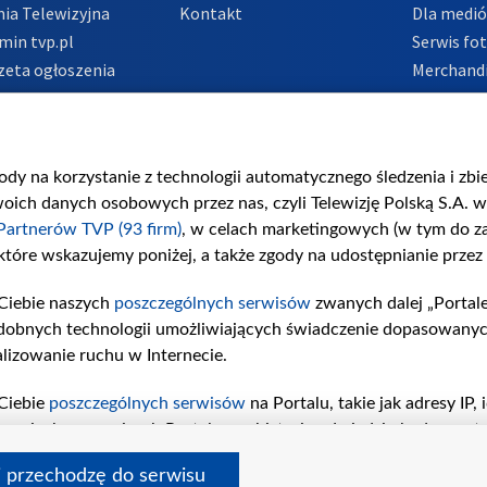
ia Telewizyjna
Kontakt
Dla medi
min tvp.pl
Serwis fo
zeta ogłoszenia
Merchandi
acje o nadawcy
Polityka 
Polityka 
nadużycio
gody na korzystanie z technologii automatycznego śledzenia i zb
ch danych osobowych przez nas, czyli Telewizję Polską S.A. w 
Partnerów TVP (93 firm)
, w celach marketingowych (w tym do 
 które wskazujemy poniżej, a także zgody na udostępnianie przez
Ciebie naszych
poszczególnych serwisów
zwanych dalej „Portal
dobnych technologii umożliwiających świadczenie dopasowanych i
lizowanie ruchu w Internecie.
Ciebie
poszczególnych serwisów
na Portalu, takie jak adresy IP
iwaniach w serwisach Portalu czy historia odwiedzin będą prze
tępujących celów i funkcji: przechowywania informacji na urząd
i przechodzę do serwisu
sonalizowanych reklam, tworzenia profilu spersonalizowanych t