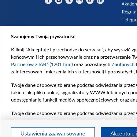
Akadem
Regula
Telega
Inform
Szanujemy Twoją prywatność
Kliknij "Akceptuję i przechodzę do serwisu", aby wyrazić z
końcowym i ich przechowywanie oraz na przetwarzanie Twoi
Partnerów z IAB* (1201 firm)
oraz pozostałych
Zaufanych 
zainteresowań i mierzenia ich skuteczności) i pozostałych,
Twoje dane osobowe zbierane podczas odwiedzania przez 
takich jak: pliki cookie, sygnalizatory WWW lub innych po
udostępnianie funkcji mediów społecznościowych oraz ana
Twoje dane osobowe zbierane podczas odwiedzania przez 
identyfikatory plików cookie, informacje o Twoich wyszuk
pozostałych
Zaufanych Partnerów TVP
dla realizacji nas
Ustawienia zaawansowane
Akceptuję 
wyboru spersonalizowanych reklam, tworzenia profilu sper