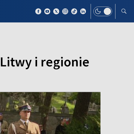
 TEMAT
WIĘCEJ
 Litwy i regionie