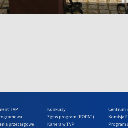
ment TVP
Konkursy
Centrum i
Programowa
Zgłoś program (ROPAT)
Komisja E
enia przetargowe
Kariera w TVP
Program d