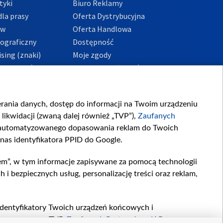
tyki
Biuro Reklamy
la prasy
Oferta Dystrybucyjna
ów
Oferta Handlowa
tograficzny
Dostępność
sing (znaki)
Moje zgody
Prywatności
Procedura zgłoszeń
wewnętrznych
przeciwdziałania
m i korupcji
ierania danych, dostęp do informacji na Twoim urządzeniu
likwidacji (zwaną dalej również „TVP”),
Zaufanych
zautomatyzowanego dopasowania reklam do Twoich
 nas identyfikatora PPID do Google.
em”, w tym informacje zapisywane za pomocą technologii
 bezpiecznych usług, personalizację treści oraz reklam,
, identyfikatory Twoich urządzeń końcowych i
twarzane przez TVP,
Zaufanych Partnerów z IAB
oraz