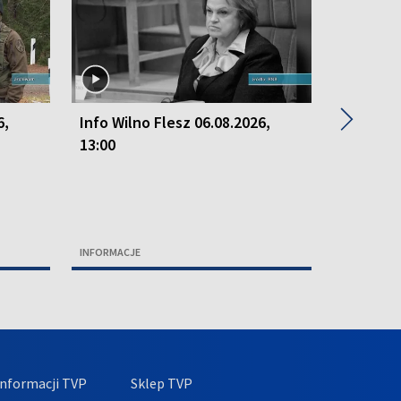
▶
6,
Info Wilno Flesz 06.08.2026,
Info Wil
13:00
13:00
INFORMACJE
INFORMACJ
nformacji TVP
Sklep TVP