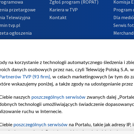
Programowa
Zgłoś program (ROPAT)
Komisja E
enia przetargowe
Kariera w TVP
Program d
ia Telewizyjna
Kontakt
Dla medi
min tvp.pl
Serwis fo
zeta ogłoszenia
Merchandi
acje o nadawcy
Polityka 
Polityka 
nadużycio
gody na korzystanie z technologii automatycznego śledzenia i zb
ch danych osobowych przez nas, czyli Telewizję Polską S.A. w 
Partnerów TVP (93 firm)
, w celach marketingowych (w tym do 
 które wskazujemy poniżej, a także zgody na udostępnianie przez
Ciebie naszych
poszczególnych serwisów
zwanych dalej „Portal
dobnych technologii umożliwiających świadczenie dopasowanych i
lizowanie ruchu w Internecie.
Ciebie
poszczególnych serwisów
na Portalu, takie jak adresy IP
iwaniach w serwisach Portalu czy historia odwiedzin będą prze