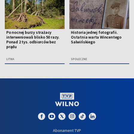
Po nocnej burzy strażacy
Historia jednej fotografii.
interweniowali blisko 50 razy.
Ostatnia warta Wincentego
Ponad 2 tys. odbiorców bez
Salwińskiego
prądu
LITWA
SPOŁECZNE
Abonament TVP