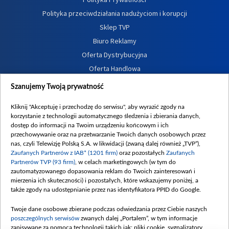
Polityka przeciwdziałania nadużyciom i korupcji
Sklep TVP
Biuro Reklamy
Oferta Dystrybucyjna
Oferta Handlowa
Dostępność
Szanujemy Twoją prywatność
Moje zgody
Kliknij "Akceptuję i przechodzę do serwisu", aby wyrazić zgody na
Procedura zgłoszeń wewnętrznych
korzystanie z technologii automatycznego śledzenia i zbierania danych,
dostęp do informacji na Twoim urządzeniu końcowym i ich
przechowywanie oraz na przetwarzanie Twoich danych osobowych przez
nas, czyli Telewizję Polską S.A. w likwidacji (zwaną dalej również „TVP”),
Zaufanych Partnerów z IAB* (1201 firm)
oraz pozostałych
Zaufanych
Partnerów TVP (93 firm)
, w celach marketingowych (w tym do
zautomatyzowanego dopasowania reklam do Twoich zainteresowań i
mierzenia ich skuteczności) i pozostałych, które wskazujemy poniżej, a
także zgody na udostępnianie przez nas identyfikatora PPID do Google.
Twoje dane osobowe zbierane podczas odwiedzania przez Ciebie naszych
poszczególnych serwisów
zwanych dalej „Portalem”, w tym informacje
zapisywane za pomocą technologii takich jak: pliki cookie, sygnalizatory