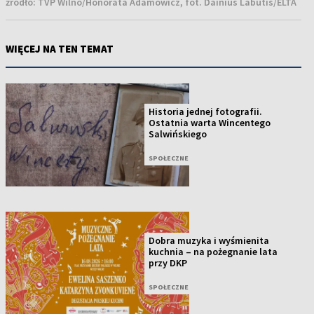
źródło:
TVP Wilno/Honorata Adamowicz, fot. Dainius Labutis/ELTA
WIĘCEJ NA TEN TEMAT
Historia jednej fotografii.
Ostatnia warta Wincentego
Salwińskiego
SPOŁECZNE
Dobra muzyka i wyśmienita
kuchnia – na pożegnanie lata
przy DKP
SPOŁECZNE