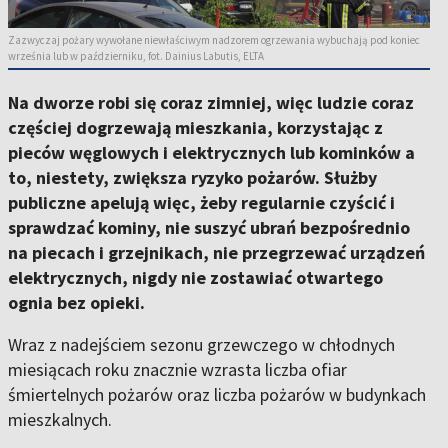
Zazwyczaj pożary wywołane niewłaściwym nadzorem ogrzewania wybuchają pod koniec
września lub w październiku, fot. Dainius Labutis, ELTA
Na dworze robi się coraz zimniej, więc ludzie coraz
częściej dogrzewają mieszkania, korzystając z
pieców węglowych i elektrycznych lub kominków a
to, niestety, zwiększa ryzyko pożarów. Służby
publiczne apelują więc, żeby regularnie czyścić i
sprawdzać kominy, nie suszyć ubrań bezpośrednio
na piecach i grzejnikach, nie przegrzewać urządzeń
elektrycznych, nigdy nie zostawiać otwartego
ognia bez opieki.
Wraz z nadejściem sezonu grzewczego w chłodnych
miesiącach roku znacznie wzrasta liczba ofiar
śmiertelnych pożarów oraz liczba pożarów w budynkach
mieszkalnych.