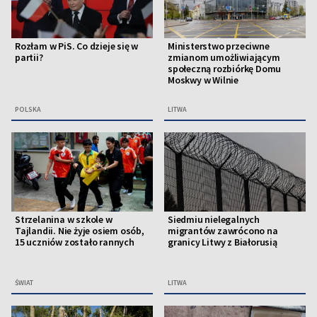
Rozłam w PiS. Co dzieje się w
Ministerstwo przeciwne
partii?
zmianom umożliwiającym
społeczną rozbiórkę Domu
Moskwy w Wilnie
POLSKA
LITWA
Strzelanina w szkole w
Siedmiu nielegalnych
Tajlandii. Nie żyje osiem osób,
migrantów zawrócono na
15 uczniów zostało rannych
granicy Litwy z Białorusią
ŚWIAT
LITWA