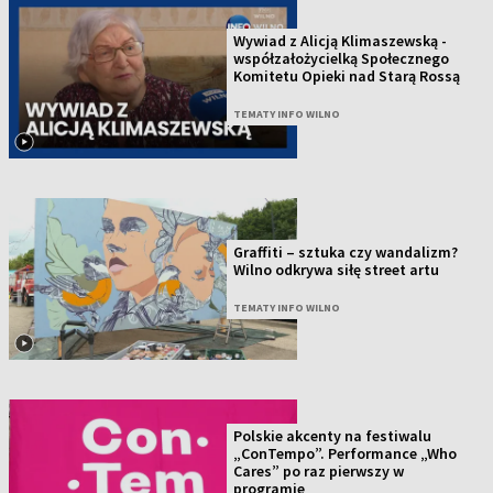
Wywiad z Alicją Klimaszewską -
współzałożycielką Społecznego
Komitetu Opieki nad Starą Rossą
TEMATY INFO WILNO
Graffiti – sztuka czy wandalizm?
Wilno odkrywa siłę street artu
TEMATY INFO WILNO
Polskie akcenty na festiwalu
„ConTempo”. Performance „Who
Cares” po raz pierwszy w
programie