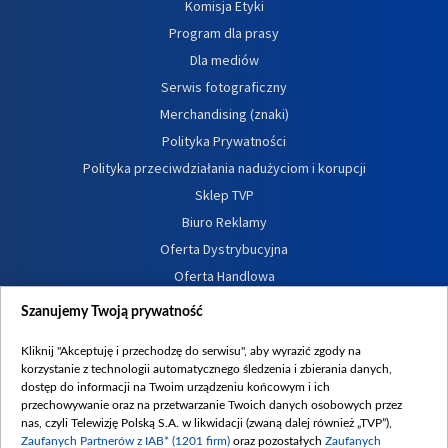
Komisja Etyki
Program dla prasy
Dla mediów
Serwis fotograficzny
Merchandising (znaki)
Polityka Prywatności
Polityka przeciwdziałania nadużyciom i korupcji
Sklep TVP
Biuro Reklamy
Oferta Dystrybucyjna
Oferta Handlowa
Dostępność
Szanujemy Twoją prywatność
Moje zgody
Kliknij "Akceptuję i przechodzę do serwisu", aby wyrazić zgody na
Procedura zgłoszeń wewnętrznych
korzystanie z technologii automatycznego śledzenia i zbierania danych,
dostęp do informacji na Twoim urządzeniu końcowym i ich
przechowywanie oraz na przetwarzanie Twoich danych osobowych przez
nas, czyli Telewizję Polską S.A. w likwidacji (zwaną dalej również „TVP”),
Zaufanych Partnerów z IAB* (1201 firm)
oraz pozostałych
Zaufanych