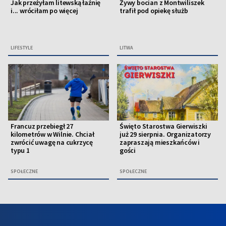
Jak przeżyłam litewską łaźnię
Żywy bocian z Montwiliszek
i... wróciłam po więcej
trafił pod opiekę służb
LIFESTYLE
LITWA
Francuz przebiegł 27
Święto Starostwa Gierwiszki
kilometrów w Wilnie. Chciał
już 29 sierpnia. Organizatorzy
zwrócić uwagę na cukrzycę
zapraszają mieszkańców i
typu 1
gości
SPOŁECZNE
SPOŁECZNE