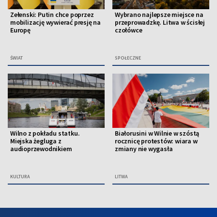
Zełenski: Putin chce poprzez
Wybrano najlepsze miejsce na
mobilizację wywierać presję na
przeprowadzkę. Litwa w ścisłej
Europę
czołówce
ŚWIAT
SPOŁECZNE
Wilno z pokładu statku.
Białorusini w Wilnie w szóstą
Miejska żegluga z
rocznicę protestów: wiara w
audioprzewodnikiem
zmiany nie wygasła
KULTURA
LITWA