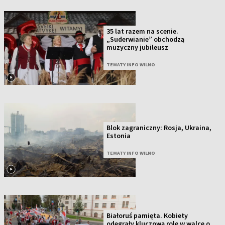
35 lat razem na scenie.
„Suderwianie” obchodzą
muzyczny jubileusz
TEMATY INFO WILNO
Blok zagraniczny: Rosja, Ukraina,
Estonia
TEMATY INFO WILNO
Białoruś pamięta. Kobiety
odegrały kluczową rolę w walce o