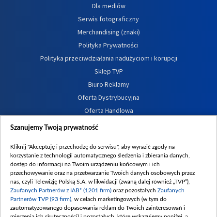
Dla mediów
Serwis fotograficzny
Merchandising (znaki)
Polityka Prywatności
Polityka przeciwdziałania nadużyciom i korupcji
Sklep TVP
Biuro Reklamy
Oferta Dystrybucyjna
Oferta Handlowa
Dostępność
Szanujemy Twoją prywatność
Moje zgody
Kliknij "Akceptuję i przechodzę do serwisu", aby wyrazić zgody na
Procedura zgłoszeń wewnętrznych
korzystanie z technologii automatycznego śledzenia i zbierania danych,
dostęp do informacji na Twoim urządzeniu końcowym i ich
przechowywanie oraz na przetwarzanie Twoich danych osobowych przez
nas, czyli Telewizję Polską S.A. w likwidacji (zwaną dalej również „TVP”),
Zaufanych Partnerów z IAB* (1201 firm)
oraz pozostałych
Zaufanych
Partnerów TVP (93 firm)
, w celach marketingowych (w tym do
zautomatyzowanego dopasowania reklam do Twoich zainteresowań i
mierzenia ich skuteczności) i pozostałych, które wskazujemy poniżej, a