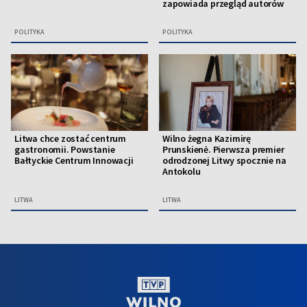
zapowiada przegląd autorów
POLITYKA
POLITYKA
Litwa chce zostać centrum
Wilno żegna Kazimirę
gastronomii. Powstanie
Prunskienė. Pierwsza premier
Bałtyckie Centrum Innowacji
odrodzonej Litwy spocznie na
Antokolu
LITWA
LITWA