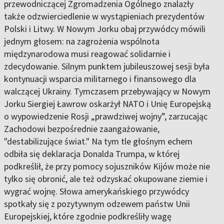
przewodniczącej Zgromadzenia Ogólnego znalazły
także odzwierciedlenie w wystąpieniach prezydentów
Polski i Litwy. W Nowym Jorku obaj przywódcy mówili
jednym głosem: na zagrożenia wspólnota
międzynarodowa musi reagować solidarnie i
zdecydowanie. Silnym punktem jubileuszowej sesji była
kontynuacji wsparcia militarnego i finansowego dla
walczącej Ukrainy. Tymczasem przebywający w Nowym
Jorku Siergiej Ławrow oskarżył NATO i Unię Europejską
o wypowiedzenie Rosji „prawdziwej wojny”, zarzucając
Zachodowi bezpośrednie zaangażowanie,
"destabilizujące świat." Na tym tle głośnym echem
odbiła się deklaracja Donalda Trumpa, w której
podkreślił, że przy pomocy sojuszników Kijów może nie
tylko się obronić, ale też odzyskać okupowane ziemie i
wygrać wojnę. Słowa amerykańskiego przywódcy
spotkały się z pozytywnym odzewem państw Unii
Europejskiej, które zgodnie podkreśliły wagę