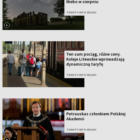
Niebo w sierpniu
TEMATY INFO WILNO
Ten sam pociąg, różne ceny.
Koleje Litewskie wprowadzają
dynamiczną taryfę
TEMATY INFO WILNO
Petrauskas członkiem Polskiej
Akademii
TEMATY INFO WILNO