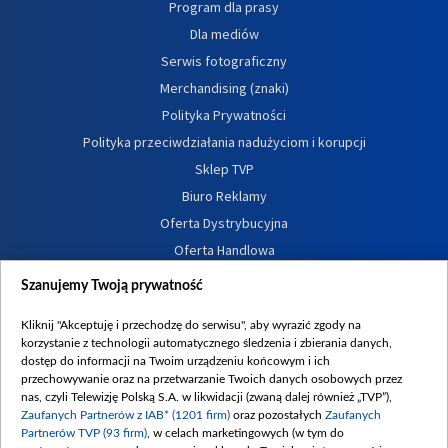
Program dla prasy
Dla mediów
Serwis fotograficzny
Merchandising (znaki)
Polityka Prywatności
Polityka przeciwdziałania nadużyciom i korupcji
Sklep TVP
Biuro Reklamy
Oferta Dystrybucyjna
Oferta Handlowa
Dostępność
Szanujemy Twoją prywatność
Moje zgody
Kliknij "Akceptuję i przechodzę do serwisu", aby wyrazić zgody na
Procedura zgłoszeń wewnętrznych
korzystanie z technologii automatycznego śledzenia i zbierania danych,
dostęp do informacji na Twoim urządzeniu końcowym i ich
przechowywanie oraz na przetwarzanie Twoich danych osobowych przez
nas, czyli Telewizję Polską S.A. w likwidacji (zwaną dalej również „TVP”),
Zaufanych Partnerów z IAB* (1201 firm)
oraz pozostałych
Zaufanych
Partnerów TVP (93 firm)
, w celach marketingowych (w tym do