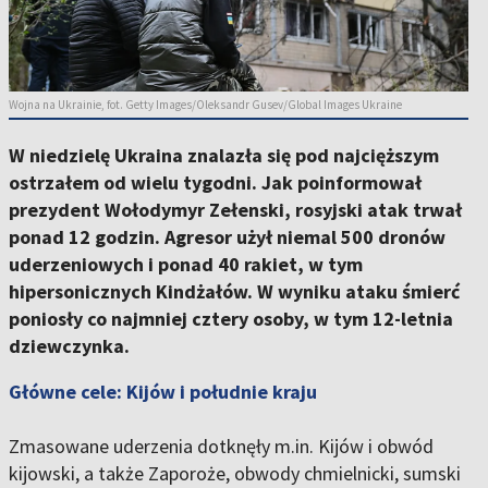
Wojna na Ukrainie, fot. Getty Images/Oleksandr Gusev/Global Images Ukraine
W niedzielę Ukraina znalazła się pod najcięższym
ostrzałem od wielu tygodni. Jak poinformował
prezydent Wołodymyr Zełenski, rosyjski atak trwał
ponad 12 godzin. Agresor użył niemal 500 dronów
uderzeniowych i ponad 40 rakiet, w tym
hipersonicznych Kindżałów. W wyniku ataku śmierć
poniosły co najmniej cztery osoby, w tym 12-letnia
dziewczynka.
Główne cele: Kijów i południe kraju
Zmasowane uderzenia dotknęły m.in. Kijów i obwód
kijowski, a także Zaporoże, obwody chmielnicki, sumski