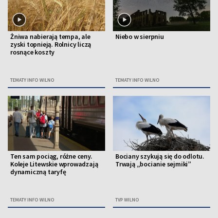
Żniwa nabierają tempa, ale
Niebo w sierpniu
zyski topnieją. Rolnicy liczą
rosnące koszty
TEMATY INFO WILNO
TEMATY INFO WILNO
Ten sam pociąg, różne ceny.
Bociany szykują się do odlotu.
Koleje Litewskie wprowadzają
Trwają „bocianie sejmiki”
dynamiczną taryfę
TEMATY INFO WILNO
TVP WILNO