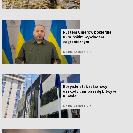
Rustem Umerow pokieruje
ukraińskim wywiadem
zagranicznym
WOJNA NA UKRAINIE
Rosyjski atak rakietowy
uszkodził ambasadę Litwy w
Kijowie
WOJNA NA UKRAINIE