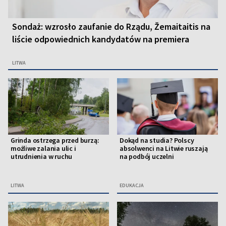
Sondaż: wzrosło zaufanie do Rządu, Žemaitaitis na
liście odpowiednich kandydatów na premiera
LITWA
Grinda ostrzega przed burzą:
Dokąd na studia? Polscy
możliwe zalania ulic i
absolwenci na Litwie ruszają
utrudnienia w ruchu
na podbój uczelni
LITWA
EDUKACJA