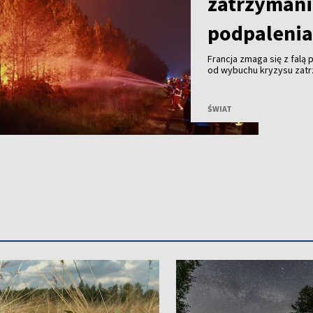
zatrzymani
podpaleni
Francja zmaga się z falą
od wybuchu kryzysu zatr
nieumyślne podpalenia – 
osób, które czekają na p
ŚWIAT