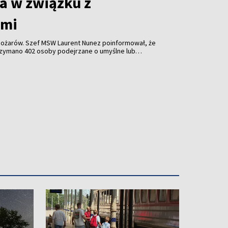
a w związku z
ami
 pożarów. Szef MSW Laurent Nunez poinformował, że
zymano 402 osoby podejrzane o umyślne lub
wśród nich 156 nieletnich. W areszcie przebywa 36
roces lub już zostały skazane.