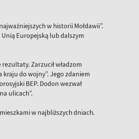
jważniejszych w historii Mołdawii”.
 z Unią Europejską lub dalszym
ne rezultaty. Zarzucił władzom
a kraju do wojny”. Jego zdaniem
rorosyjski BEP. Dodon wezwał
a ulicach”.
mieszkami w najbliższych dniach.