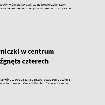
ody w Dunaju sprawił, że na powierzchni rzeki
iesiątki niemieckich okrętów wojennych zatopionych
owej. Susza utrudnia także żeglugę i zagraża
i w Europie Środkowej i Wschodniej.
niczki w centrum
źgnęła czterech
tnią kobietę podejrzaną o przeprowadzenie ataku z
ia w londyńskim Covent Garden. Czterech rannych
ala.