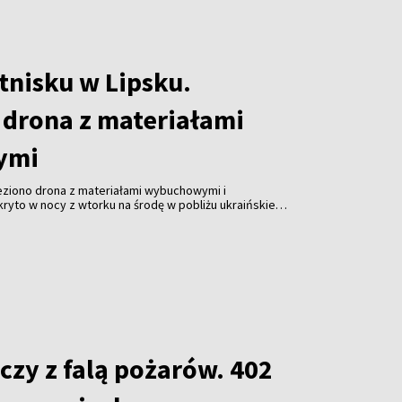
tnisku w Lipsku.
 drona z materiałami
ymi
leziono drona z materiałami wybuchowymi i
ryto w nocy z wtorku na środę w pobliżu ukraińskiego
stawiło niemieckie służby w stan najwyższej
czy z falą pożarów. 402