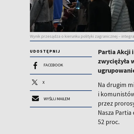
Wynik przesądza o kierunku polityki zagranicznej – integra
Partia Akcji
UDOSTĘPNIJ
zwyciężyła 
FACEBOOK
ugrupowanie 
X
Na drugim mie
i komunistów
WYŚLIJ MAILEM
przez proros
Nasza Partia
52 proc.