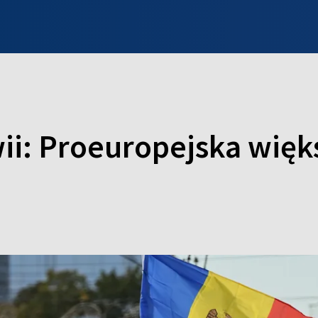
INFO WILNO
WILNO NA DZIEŃ DOBRY
PROGRAMY
ZGŁOŚ
i: Proeuropejska więk