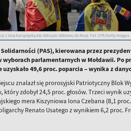
cji z Unią Europejską lub dalszym zbliżeniu do Rosji. Fot. STR/Getty Images
 i Solidarności (PAS), kierowana przez prezyd
w wyborach parlamentarnych w Mołdawii. Po pr
uzyskało 49,6 proc. poparcia – wynika z danyc
jscu znalazł się prorosyjski Patriotyczny Blok W
, który zdobył 24,5 proc. głosów. Trzeci wynik u
yjskiego mera Kiszyniowa Iona Czebana (8,1 proc
 oligarchy Renato Usatego z wynikiem 6,2 proc.