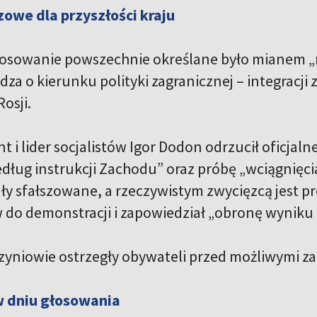
owe dla przyszłości kraju
łosowanie powszechnie określane było mianem „na
za o kierunku polityki zagranicznej – integracji
Rosji.
t i lider socjalistów Igor Dodon odrzucił oficjal
edług instrukcji Zachodu” oraz próbę „wciągnięci
ły sfałszowane, a rzeczywistym zwycięzcą jest p
do demonstracji i zapowiedział „obronę wyniku n
zyniowie ostrzegły obywateli przed możliwymi za
w dniu głosowania