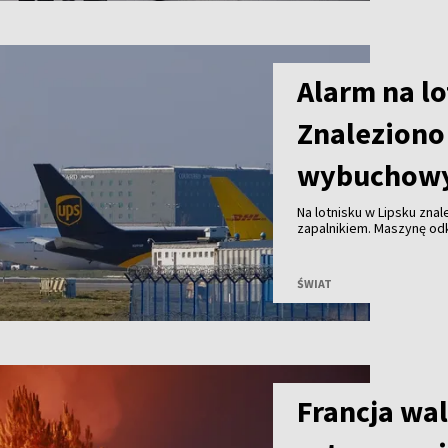
Alarm na lo
Znaleziono
wybuchow
Na lotnisku w Lipsku zna
zapalnikiem. Maszynę odk
samolotu Antonow, co po
gotowości.
ŚWIAT
Francja wal