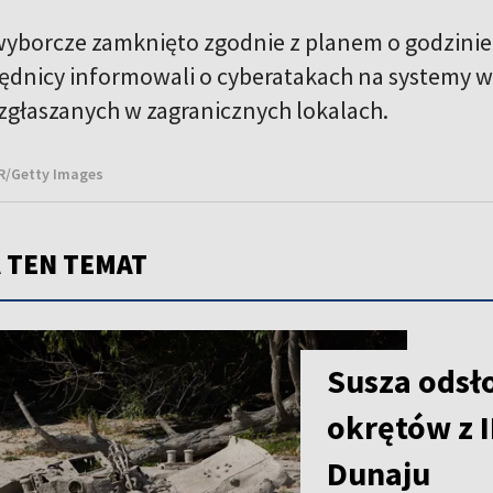
wyborcze zamknięto zgodnie z planem o godzinie 
zędnicy informowali o cyberatakach na systemy 
głaszanych w zagranicznych lokalach.
TR/Getty Images
 TEN TEMAT
Susza odsł
okrętów z I
Dunaju