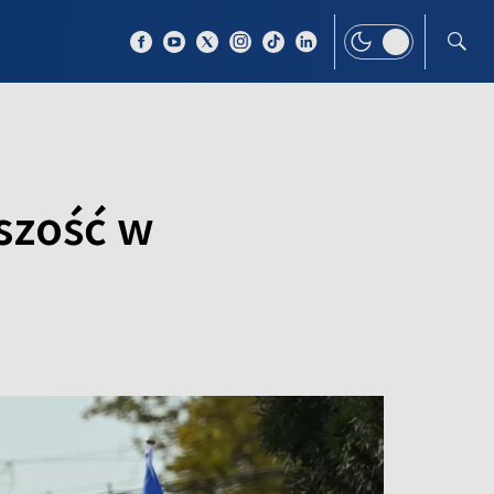
 TEMAT
WIĘCEJ
szość w