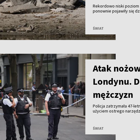
Rekordowo niski poziom w
ponownie pojawiły się dz
pod koniec II wojny świat
funkcjonowaniu elektrown
ŚWIAT
Atak nożow
Londynu. D
mężczyzn
Policja zatrzymała 47-le
użyciem ostrego narzędz
mężczyzn trafiło do szpit
ŚWIAT