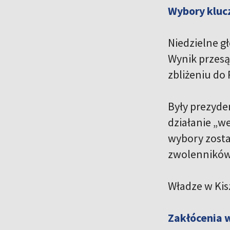
Wybory klucz
Niedzielne g
Wynik przesąd
zbliżeniu do 
Były prezyden
działanie „w
wybory zosta
zwolenników 
Władze w Kis
Zakłócenia 