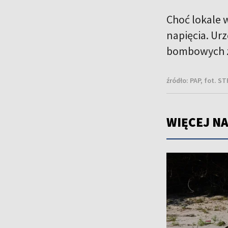
Choć lokale 
napięcia. Ur
bombowych z
źródło:
PAP, fot. S
WIĘCEJ NA