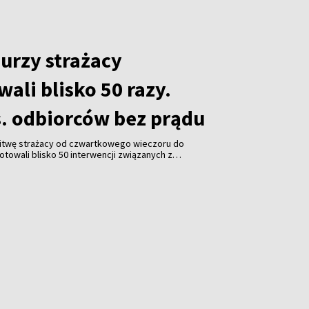
urzy strażacy
ali blisko 50 razy.
s. odbiorców bez prądu
 Litwę strażacy od czwartkowego wieczoru do
owali blisko 50 interwencji związanych z
ług wstępnych informacji nikt nie ucierpiał, jednak
ów wciąż pozostaje bez dostaw energii elektrycznej.