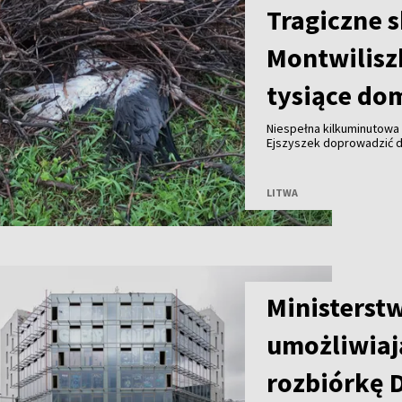
Tragiczne 
Montwilisz
tysiące do
Niespełna kilkuminutowa 
Ejszyszek doprowadzić do
części wieloletniego gni
pozbawiły prądu tysiące
LITWA
Ministerst
umożliwiaj
rozbiórkę 