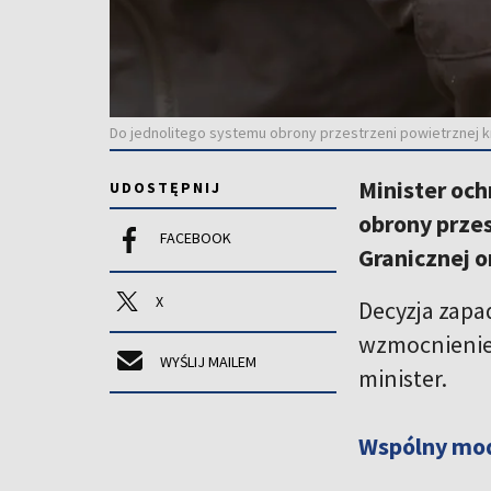
Do jednolitego systemu obrony przestrzeni powietrznej kr
Minister och
UDOSTĘPNIJ
obrony przes
FACEBOOK
Granicznej o
X
Decyzja zapa
wzmocnienie k
WYŚLIJ MAILEM
minister.
Wspólny mod