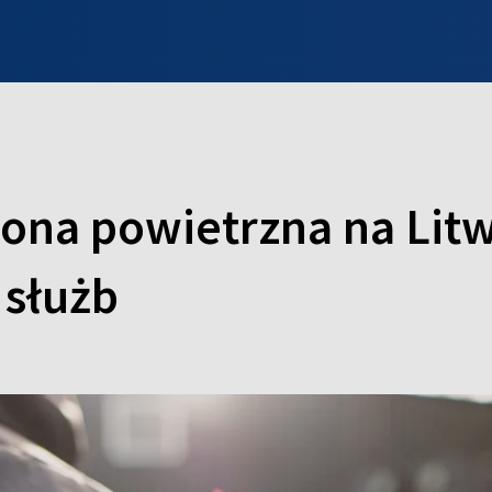
INFO WILNO
WILNO NA DZIEŃ DOBRY
PROGRAMY
ZGŁOŚ
ona powietrzna na Litw
 służb