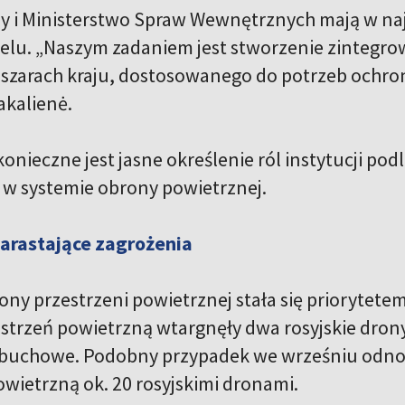
y i Ministerstwo Spraw Wewnętrznych mają w naj
lu. „Naszym zadaniem jest stworzenie zintegro
szarach kraju, dostosowanego do potrzeb ochro
akalienė.
konieczne jest jasne określenie ról instytucji po
 w systemie obrony powietrznej.
narastające zagrożenia
ny przestrzeni powietrznej stała się priorytetem
estrzeń powietrzną wtargnęły dwa rosyjskie drony
ybuchowe. Podobny przypadek we wrześniu odno
owietrzną ok. 20 rosyjskimi dronami.