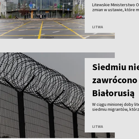
Litewskie Ministerstwo O
zmian w ustawie, które 
Wilnie przy wsparciu pry
przed ryzykiem nadużyć, k
LITWA
Siedmiu ni
zawrócono 
Białorusią
W ciągu minionej doby li
siedmiu migrantów, którz
Białorusią. Od początku 
LITWA