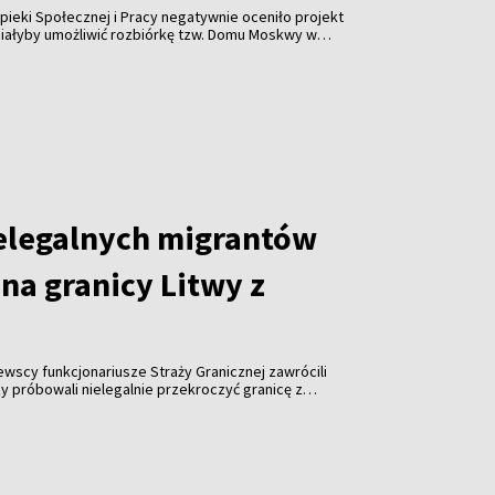
pieki Społecznej i Pracy negatywnie oceniło projekt
miałyby umożliwić rozbiórkę tzw. Domu Moskwy w
watnych firm w formie darowizny. Resort ostrzega
orupcji i ograniczenia konkurencji.
elegalnych migrantów
na granicy Litwy z
tewscy funkcjonariusze Straży Granicznej zawrócili
y próbowali nielegalnie przekroczyć granicę z
roku odnotowano już ponad tysiąc takich prób.