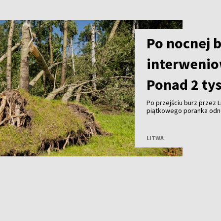
Po nocnej b
interweniow
Ponad 2 ty
Po przejściu burz przez
piątkowego poranka odnot
powalonymi drzewami. Wed
około 2,2 tys. mieszkańc
LITWA