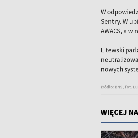
W odpowiedzi
Sentry. W ub
AWACS, a w n
Litewski par
neutralizowa
nowych syste
źródło:
BNS, fot. L
WIĘCEJ NA