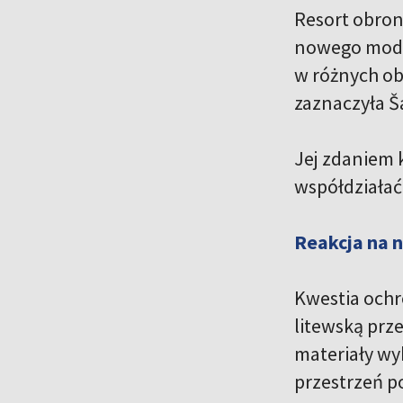
Resort obron
nowego mode
w różnych ob
zaznaczyła Š
Jej zdaniem 
współdziałać
Reakcja na 
Kwestia ochro
litewską prz
materiały w
przestrzeń p