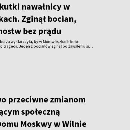
skutki nawałnicy w
kach. Zginął bocian,
mostw bez prądu
burza wystarczyła, by w Montwiliszkach koło
 tragedii. Jeden z bocianów zginął po zawaleniu się
azda. Gwałtowne nawałnice, które przeszły nad Litwą,
 odbiorców i spowodowały liczne zniszczenia.
wo przeciwne zmianom
ącym społeczną
Domu Moskwy w Wilnie