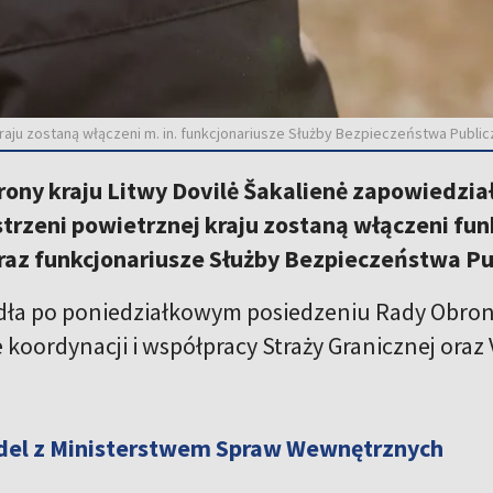
aju zostaną włączeni m. in. funkcjonariusze Służby Bezpieczeństwa Publicz
rony kraju Litwy Dovilė Šakalienė zapowiedzia
trzeni powietrznej kraju zostaną włączeni fu
raz funkcjonariusze Służby Bezpieczeństwa Pu
dła po poniedziałkowym posiedzeniu Rady Obron
oordynacji i współpracy Straży Granicznej oraz V
el z Ministerstwem Spraw Wewnętrznych