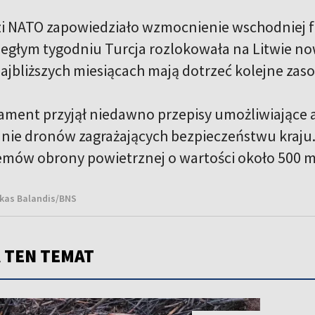
 NATO zapowiedziało wzmocnienie wschodniej fla
iegłym tygodniu Turcja rozlokowała na Litwie 
ajbliższych miesiącach mają dotrzeć kolejne zaso
lament przyjął niedawno przepisy umożliwiające a
nie dronów zagrażających bezpieczeństwu kraju
mów obrony powietrznej o wartości około 500 ml
ukas Balandis/BNS
 TEN TEMAT