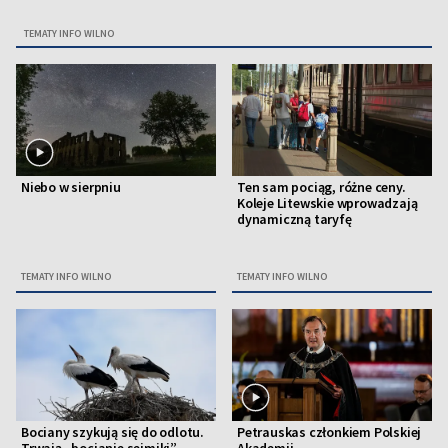
TEMATY INFO WILNO
Niebo w sierpniu
Ten sam pociąg, różne ceny.
Koleje Litewskie wprowadzają
dynamiczną taryfę
TEMATY INFO WILNO
TEMATY INFO WILNO
Bociany szykują się do odlotu.
Petrauskas członkiem Polskiej