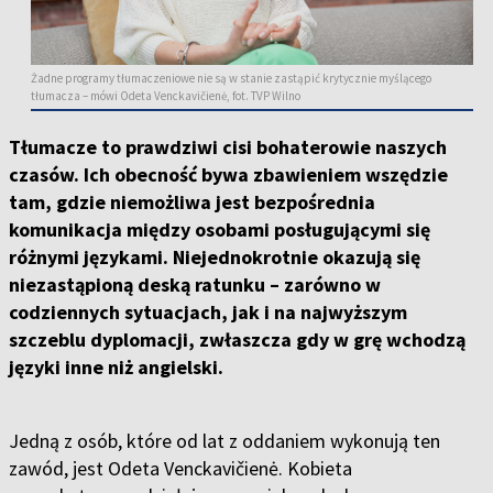
Żadne programy tłumaczeniowe nie są w stanie zastąpić krytycznie myślącego
tłumacza – mówi Odeta Venckavičienė, fot. TVP Wilno
Tłumacze to prawdziwi cisi bohaterowie naszych
czasów. Ich obecność bywa zbawieniem wszędzie
tam, gdzie niemożliwa jest bezpośrednia
komunikacja między osobami posługującymi się
różnymi językami. Niejednokrotnie okazują się
niezastąpioną deską ratunku – zarówno w
codziennych sytuacjach, jak i na najwyższym
szczeblu dyplomacji, zwłaszcza gdy w grę wchodzą
języki inne niż angielski.
Jedną z osób, które od lat z oddaniem wykonują ten
zawód, jest Odeta Venckavičienė. Kobieta