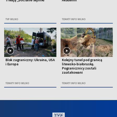
Trwają „bocianie sejmiki”
Akademii
TVP WILNO
TEMATY INFO WILNO
Blok zagraniczny: Ukraina, USA
Kolejny tunel pod granicą
i Europa
litewsko-białoruską.
Pogranicznicy zostali
zaatakowani
TEMATY INFO WILNO
TEMATY INFO WILNO