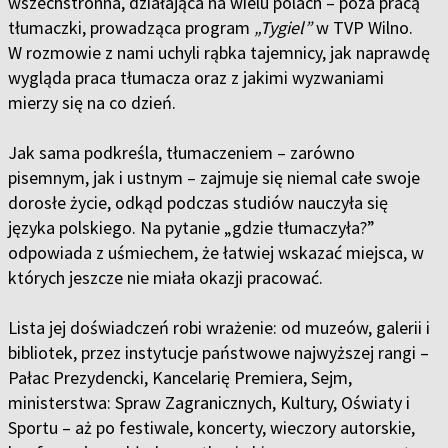
wszechstronna, działająca na wielu polach – poza pracą
tłumaczki, prowadząca program
„Tygiel”
w TVP Wilno.
W rozmowie z nami uchyli rąbka tajemnicy, jak naprawdę
wygląda praca tłumacza oraz z jakimi wyzwaniami
mierzy się na co dzień.
Jak sama podkreśla, tłumaczeniem – zarówno
pisemnym, jak i ustnym – zajmuje się niemal całe swoje
dorosłe życie, odkąd podczas studiów nauczyła się
języka polskiego. Na pytanie „gdzie tłumaczyła?”
odpowiada z uśmiechem, że łatwiej wskazać miejsca, w
których jeszcze nie miała okazji pracować.
Lista jej doświadczeń robi wrażenie: od muzeów, galerii i
bibliotek, przez instytucje państwowe najwyższej rangi –
Pałac Prezydencki, Kancelarię Premiera, Sejm,
ministerstwa: Spraw Zagranicznych, Kultury, Oświaty i
Sportu – aż po festiwale, koncerty, wieczory autorskie,