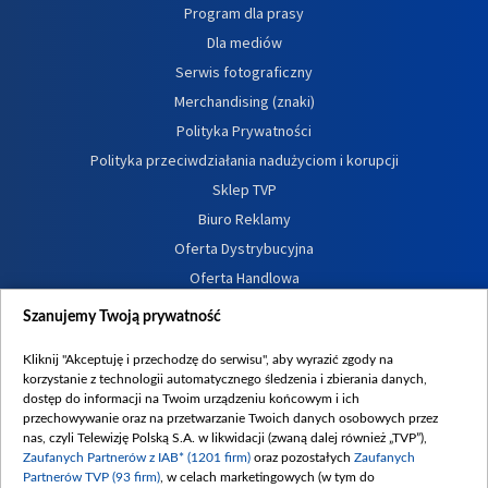
Program dla prasy
Dla mediów
Serwis fotograficzny
Merchandising (znaki)
Polityka Prywatności
Polityka przeciwdziałania nadużyciom i korupcji
Sklep TVP
Biuro Reklamy
Oferta Dystrybucyjna
Oferta Handlowa
Dostępność
Szanujemy Twoją prywatność
Moje zgody
Kliknij "Akceptuję i przechodzę do serwisu", aby wyrazić zgody na
Procedura zgłoszeń wewnętrznych
korzystanie z technologii automatycznego śledzenia i zbierania danych,
dostęp do informacji na Twoim urządzeniu końcowym i ich
przechowywanie oraz na przetwarzanie Twoich danych osobowych przez
nas, czyli Telewizję Polską S.A. w likwidacji (zwaną dalej również „TVP”),
Zaufanych Partnerów z IAB* (1201 firm)
oraz pozostałych
Zaufanych
Partnerów TVP (93 firm)
, w celach marketingowych (w tym do