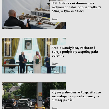
IPN: Podczas ekshumacji na
Wołyniu odnaleziono szczątki 55
ofiar, w tym 26 dzieci
ŚWIAT
Arabia Saudyjska, Pakistan i
Turcja podpisały wspólny pakt
obronny
ŚWIAT
Kryzys paliwowy w Rosji. Władze
zezwalają na sprzedaż benzyny
niższej jakości
ŚWIAT