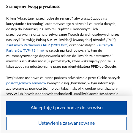
Dostępność
Szanujemy Twoją prywatność
Moje zgody
Kliknij "Akceptuję i przechodzę do serwisu", aby wyrazić zgody na
Procedura zgłoszeń wewnętrznych
korzystanie z technologii automatycznego śledzenia i zbierania danych,
dostęp do informacji na Twoim urządzeniu końcowym i ich
przechowywanie oraz na przetwarzanie Twoich danych osobowych przez
nas, czyli Telewizję Polską S.A. w likwidacji (zwaną dalej również „TVP”),
Zaufanych Partnerów z IAB* (1201 firm)
oraz pozostałych
Zaufanych
Partnerów TVP (93 firm)
, w celach marketingowych (w tym do
zautomatyzowanego dopasowania reklam do Twoich zainteresowań i
mierzenia ich skuteczności) i pozostałych, które wskazujemy poniżej, a
także zgody na udostępnianie przez nas identyfikatora PPID do Google.
Twoje dane osobowe zbierane podczas odwiedzania przez Ciebie naszych
poszczególnych serwisów
zwanych dalej „Portalem”, w tym informacje
zapisywane za pomocą technologii takich jak: pliki cookie, sygnalizatory
WWW lub innych podobnych technologii umożliwiających świadczenie
dopasowanych i bezpiecznych usług, personalizację treści oraz reklam,
udostępnianie funkcji mediów społecznościowych oraz analizowanie ruchu
Akceptuję i przechodzę do serwisu
w Internecie.
Twoje dane osobowe zbierane podczas odwiedzania przez Ciebie
Ustawienia zaawansowane
poszczególnych serwisów
na Portalu, takie jak adresy IP, identyfikatory
©2026 Telewizja Polska S. A. w likwidacji
Twoich urządzeń końcowych i identyfikatory plików cookie, informacje o