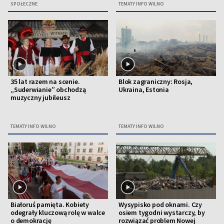
SPOŁECZNE
TEMATY INFO WILNO
35 lat razem na scenie.
Blok zagraniczny: Rosja,
„Suderwianie” obchodzą
Ukraina, Estonia
muzyczny jubileusz
TEMATY INFO WILNO
TEMATY INFO WILNO
Białoruś pamięta. Kobiety
Wysypisko pod oknami. Czy
odegrały kluczową rolę w walce
osiem tygodni wystarczy, by
o demokrację
rozwiązać problem Nowej