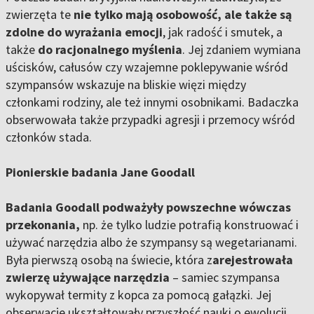
zwierzęta te
nie tylko mają osobowość, ale także są
zdolne do wyrażania emocji
, jak radość i smutek, a
także
do racjonalnego myślenia
. Jej zdaniem wymiana
uścisków, całusów czy wzajemne poklepywanie wśród
szympansów wskazuje na bliskie więzi między
członkami rodziny, ale też innymi osobnikami. Badaczka
obserwowała także przypadki agresji i przemocy wśród
członków stada.
Pionierskie badania Jane Goodall
Badania Goodall podważyły powszechne wówczas
przekonania,
np. że tylko ludzie potrafią konstruować i
używać narzędzia albo że szympansy są wegetarianami.
Była pierwszą osobą na świecie, która z
arejestrowała
zwierzę używające narzędzia
– samiec szympansa
wykopywał termity z kopca za pomocą gałązki. Jej
obserwacje ukształtowały przyszłość nauki o ewolucji.