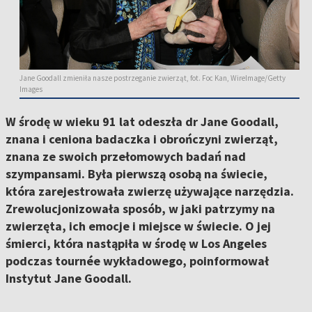
Jane Goodall zmieniła nasze postrzeganie zwierząt, fot. Foc Kan, WireImage/Getty
Images
W środę w wieku 91 lat odeszła dr Jane Goodall,
znana i ceniona badaczka i obrończyni zwierząt,
znana ze swoich przełomowych badań nad
szympansami. Była pierwszą osobą na świecie,
która zarejestrowała zwierzę używające narzędzia.
Zrewolucjonizowała sposób, w jaki patrzymy na
zwierzęta, ich emocje i miejsce w świecie. O jej
śmierci, która nastąpiła w środę w Los Angeles
podczas tournée wykładowego, poinformował
Instytut Jane Goodall.