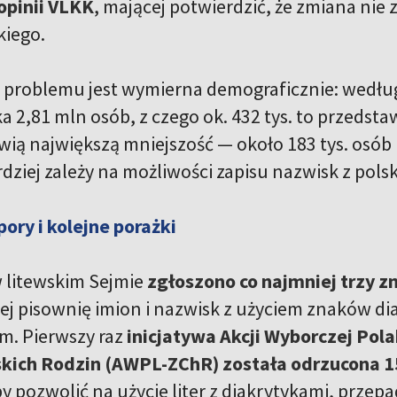
opinii VLKK
, mającej potwierdzić, że zmiana nie
kiego.
 problemu jest wymierna demograficznie: według
a 2,81 mln osób, z czego ok. 432 tys. to przedst
ią największą mniejszość — około 183 tys. osób (
dziej zależy na możliwości zapisu nazwisk z pols
pory i kolejne porażki
 litewskim Sejmie
zgłoszono co najmniej trzy z
ej pisownię imion i nazwisk z użyciem znaków dia
m. Pierwszy raz
inicjatywa Akcji Wyborczej Pol
skich Rodzin (AWPL-ZChR) została odrzucona 1
y pozwolić na użycie liter z diakrytykami, przep