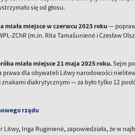
wstrzymało się od głosu.
ba miała miejsce w czerwcu 2023 roku
— poprawi
WPL-ZChR (m.in. Rita Tamašunienė i Czesław Olsze
róba miała miejsce 21 maja 2025 roku.
Sejm po
 prawa dla obywateli Litwy narodowości nielitews
 znakami diakrytycznymi — za było tylko 12 posłó
nowego rządu
 Litwy, Inga Ruginienė, zapowiedziała, że w najbl