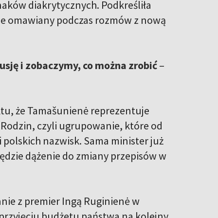
znaków diakrytycznych. Podkreśliła
ędzie omawiany podczas rozmów z nową
usję i zobaczymy, co można zrobić
–
ktu, że Tamašunienė reprezentuje
 Rodzin, czyli ugrupowanie, które od
 polskich nazwisk. Sama minister już
 będzie dążenie do zmiany przepisów w
nie z premier Ingą Ruginienė w
 przyjęciu budżetu państwa na kolejny