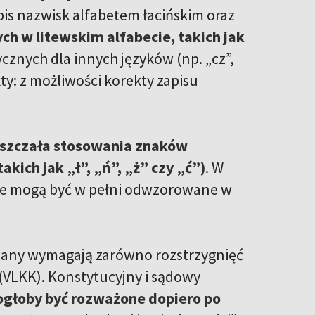
is nazwisk alfabetem łacińskim oraz
 w litewskim alfabecie, takich jak
cznych dla innych języków (np. „cz”,
ty: z możliwości korekty zapisu
szczała stosowania znaków
kich jak „ł”, „ń”, „ż” czy „ć”)
. W
 nie mogą być w pełni odwzorowane w
zmiany wymagają zarówno rozstrzygnięć
 (VLKK). Konstytucyjny i sądowy
głoby być rozważone dopiero po