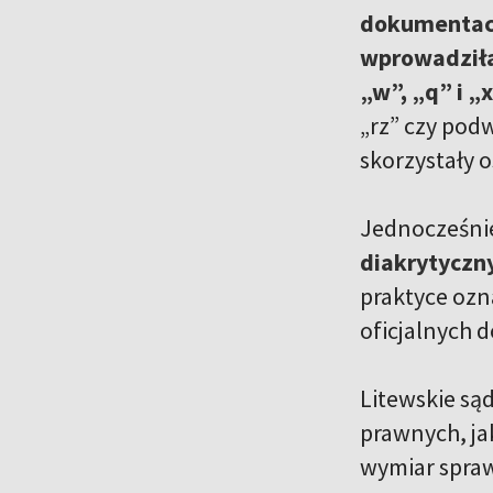
dokumentac
wprowadziła
„w”, „q” i „
„rz” czy podw
skorzystały o
Jednocześnie
diakrytyczny
praktyce ozn
oficjalnych 
Litewskie są
prawnych, ja
wymiar spraw