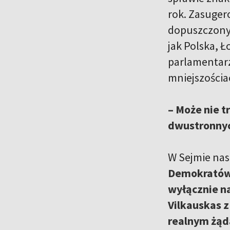
rok. Zasuger
dopuszczonyc
jak Polska, 
parlamentarz
mniejszości
– Może nie t
dwustronnyc
W Sejmie nas
Demokratów
wyłącznie n
Vilkauskas z
realnym żąda