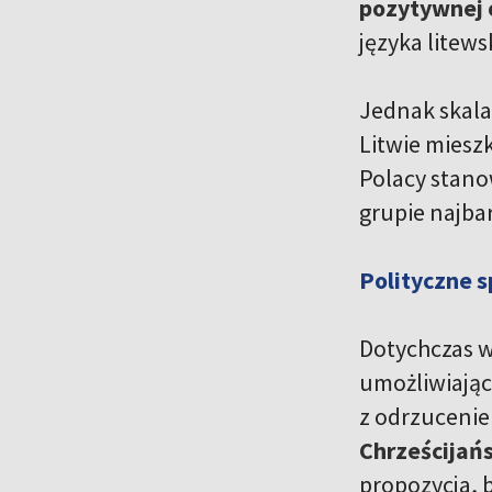
pozytywnej 
języka litews
Jednak skala
Litwie mieszk
Polacy stanow
grupie najbar
Polityczne s
Dotychczas w
umożliwiając
z odrzucenie
Chrześcijań
propozycja, b