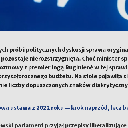
ch prób i politycznych dyskusji sprawa orygina
 pozostaje nierozstrzygnięta. Choć minister 
ozmowy z premier Ingą Ruginienė w tej sprawie
przyszłorocznego budżetu. Na stole pojawiła 
nie liczby dopuszczonych znaków diakrytyczny
a ustawa z 2022 roku — krok naprzód, lecz b
tewski parlament przyjął przepisy liberalizując