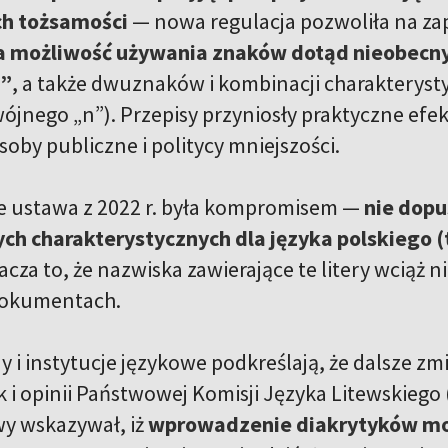
h tożsamości
— nowa regulacja pozwoliła na zap
 możliwość używania znaków dotąd nieobecnych
x”
, a także dwuznaków i kombinacji charakterysty
ójnego „n”). Przepisy przyniosły praktyczne efek
soby publiczne i politycy mniejszości.
 ustawa z 2022 r. była kompromisem —
nie dopu
ch charakterystycznych dla języka polskiego (ta
acza to, że nazwiska zawierające te litery wciąż
dokumentach.
dy i instytucje językowe podkreślają, że dalsze 
k i opinii Państwowej Komisji Języka Litewskiego
y wskazywał, iż
wprowadzenie diakrytyków mo