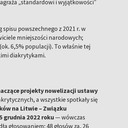
 zagraża „standardowi i wyjątkowości”
 spisu powszechnego z 2021 r. w
awiciele mniejszości narodowych;
ok. 6,5% populacji). To właśnie tej
kimi diakrytykami.
naczące projekty nowelizacji ustawy
krytycznych, a wszystkie spotkały się
aków na Litwie – Związku
5 grudnia 2022 roku
— wówczas
adła głosowaniem: 48 głosów za, 26