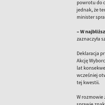
powrotu do d
jednak, że t
minister spr
– W najbliżs
zaznaczyła s
Deklaracja p
Akcję Wyborc
lat konsekwe
wcześniej ot
tej kwestii.
W rozmowie z
sprawie znak