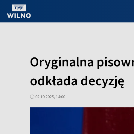
OGLĄDAJ ONLINE
Oryginalna pisown
odkłada decyzję
02.10.2025, 14:00