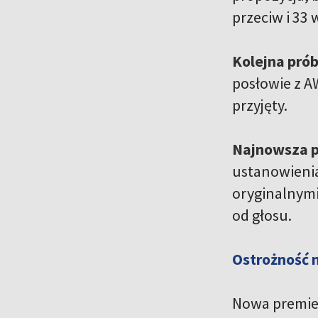
przeciw i 33 
Kolejna pró
posłowie z A
przyjęty.
Najnowsza p
ustanowienia
oryginalnymi
od głosu.
Ostrożność 
Nowa premier