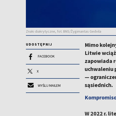
Znaki diakrytyczne, fot. BNS/Žygimantas Gedvila
Mimo kolejny
UDOSTĘPNIJ
Litwie wciąż
FACEBOOK
zapowiada r
uchwaleniu 
X
— ogranicze
sąsiednich.
WYŚLIJ MAILEM
Kompromisow
W 2022 r. li