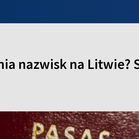
INFO WILNO
WILNO NA DZIEŃ DOBRY
PROGRAMY
ZGŁOŚ
ia nazwisk na Litwie? 