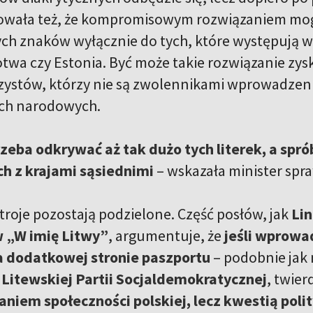
owała też, że kompromisowym rozwiązaniem mogł
h znaków wyłącznie do tych, które występują w 
Łotwa czy Estonia. Być może takie rozwiązanie zy
ystów, którzy nie są zwolennikami wprowadzen
ach narodowych.
rzeba odkrywać aż tak dużo tych literek, a sp
h z krajami sąsiednimi
– wskazała minister spra
troje pozostają podzielone. Część posłów, jak
Lin
 „W imię Litwy”
, argumentuje, że
jeśli wprowa
a dodatkowej stronie paszportu
– podobnie jak 
 Litewskiej Partii Socjaldemokratycznej
, twier
niem społeczności polskiej, lecz kwestią poli