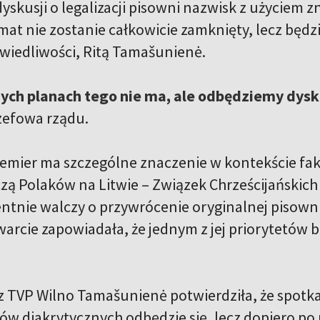
yskusji o legalizacji pisowni nazwisk z użyciem 
emat nie zostanie całkowicie zamknięty, lecz b
awiedliwości, Ritą Tamašunienė.
zych planach tego nie ma, ale odbędziemy dysk
zefowa rządu.
remier ma szczególne znaczenie w kontekście fa
zą Polaków na Litwie – Związek Chrześcijańskich
ntnie walczy o przywrócenie oryginalnej pisowni
warcie zapowiadała, że jednym z jej priorytetów
 TVP Wilno Tamašunienė potwierdziła, że spotka
ów diakrytycznych odbędzie się, lecz dopiero po