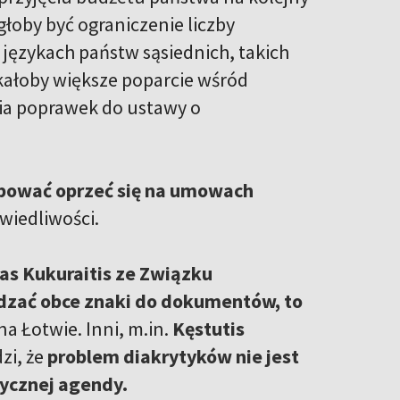
oby być ograniczenie liczby
językach państw sąsiednich, takich
skałoby większe poparcie wśród
ia poprawek do ustawy o
róbować oprzeć się na umowach
wiedliwości.
as Kukuraitis ze Związku
dzać obce znaki do dokumentów, to
na Łotwie. Inni, m.in.
Kęstutis
dzi, że
problem diakrytyków nie jest
tycznej agendy.