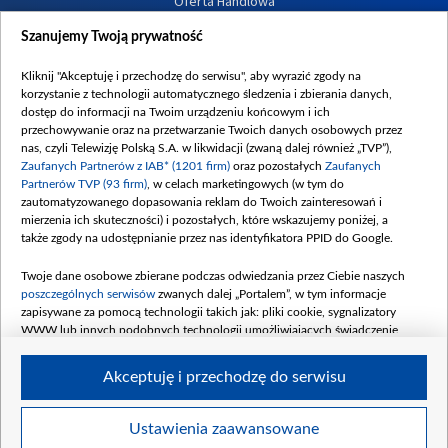
Oferta Handlowa
Dostępność
Szanujemy Twoją prywatność
Moje zgody
Kliknij "Akceptuję i przechodzę do serwisu", aby wyrazić zgody na
Procedura zgłoszeń wewnętrznych
korzystanie z technologii automatycznego śledzenia i zbierania danych,
dostęp do informacji na Twoim urządzeniu końcowym i ich
przechowywanie oraz na przetwarzanie Twoich danych osobowych przez
nas, czyli Telewizję Polską S.A. w likwidacji (zwaną dalej również „TVP”),
Zaufanych Partnerów z IAB* (1201 firm)
oraz pozostałych
Zaufanych
Partnerów TVP (93 firm)
, w celach marketingowych (w tym do
zautomatyzowanego dopasowania reklam do Twoich zainteresowań i
mierzenia ich skuteczności) i pozostałych, które wskazujemy poniżej, a
także zgody na udostępnianie przez nas identyfikatora PPID do Google.
Twoje dane osobowe zbierane podczas odwiedzania przez Ciebie naszych
poszczególnych serwisów
zwanych dalej „Portalem”, w tym informacje
zapisywane za pomocą technologii takich jak: pliki cookie, sygnalizatory
WWW lub innych podobnych technologii umożliwiających świadczenie
dopasowanych i bezpiecznych usług, personalizację treści oraz reklam,
udostępnianie funkcji mediów społecznościowych oraz analizowanie ruchu
Akceptuję i przechodzę do serwisu
w Internecie.
Twoje dane osobowe zbierane podczas odwiedzania przez Ciebie
Ustawienia zaawansowane
poszczególnych serwisów
na Portalu, takie jak adresy IP, identyfikatory