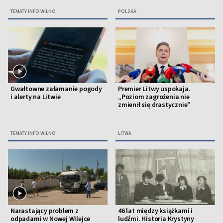
TEMATY INFO WILNO
POLSKA
Gwałtowne załamanie pogody
Premier Litwy uspokaja.
i alerty na Litwie
„Poziom zagrożenia nie
zmienił się drastycznie”
TEMATY INFO WILNO
LITWA
Narastający problem z
46 lat między książkami i
odpadami w Nowej Wilejce
ludźmi. Historia Krystyny