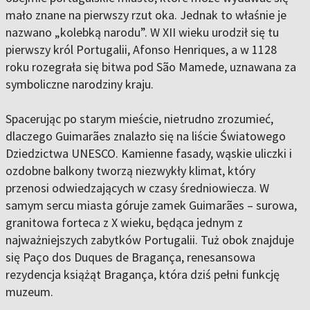
mało znane na pierwszy rzut oka. Jednak to właśnie je
nazwano „kolebką narodu”. W XII wieku urodził się tu
pierwszy król Portugalii, Afonso Henriques, a w 1128
roku rozegrała się bitwa pod São Mamede, uznawana za
symboliczne narodziny kraju.
Spacerując po starym mieście, nietrudno zrozumieć,
dlaczego Guimarães znalazło się na liście Światowego
Dziedzictwa UNESCO. Kamienne fasady, wąskie uliczki i
ozdobne balkony tworzą niezwykły klimat, który
przenosi odwiedzających w czasy średniowiecza. W
samym sercu miasta góruje zamek Guimarães – surowa,
granitowa forteca z X wieku, będąca jednym z
najważniejszych zabytków Portugalii. Tuż obok znajduje
się Paço dos Duques de Bragança, renesansowa
rezydencja książąt Bragança, która dziś pełni funkcję
muzeum.