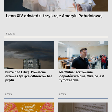
Leon XIV odwiedzi trzy kraje Ameryki Południowej
RELIGIA
Burze nad Litwą. Powalone
Mer Wilna: sortowanie
drzewa i tysiące odbiorców bez
odpadów w Nowej Wilejce jest
prądu
tymczasowe
LITWA
LITWA