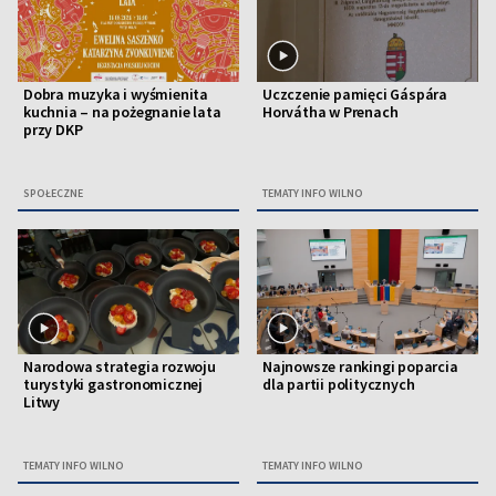
Dobra muzyka i wyśmienita
Uczczenie pamięci Gáspára
kuchnia – na pożegnanie lata
Horvátha w Prenach
przy DKP
SPOŁECZNE
TEMATY INFO WILNO
Narodowa strategia rozwoju
Najnowsze rankingi poparcia
turystyki gastronomicznej
dla partii politycznych
Litwy
TEMATY INFO WILNO
TEMATY INFO WILNO