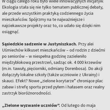
W ciągu całego roku było wiele innowacyjnych inicjatyw.
Ekologia stała się nie tylko tematem publicznej debaty,
ale przede wszystkim praktyką codziennego życia
mieszkańców. Spójrzmy na te najważniejsze i
najciekawsze projekty oraz to, co udało się dzięki nim
osiągnąć.
Sąsiedzkie sadzenie w Justyniszkach.
Przy alei
Uśmiechów kilkuset mieszkańców – od rodzin z dziećmi
po seniorów – w niespełna godzinę zazieleniło
międzyblokową przestrzeń, sadząc ok. 4 000 krzewów
(m.in. tawuły, pięciorniki, odmiany Dorenbosa). Do akcji
dołączyły lokalne szkoły (także uczniowie z Ukrainy) i
skauci. Efekt? Nowe „zielone korytarze” chroniące plac
zabaw i strefę sportu przed pyłem i hałasem oraz realny
zastrzyk bioróżnorodności.
„Zielone wyzwanie uczniów”.
Od lutego do maja