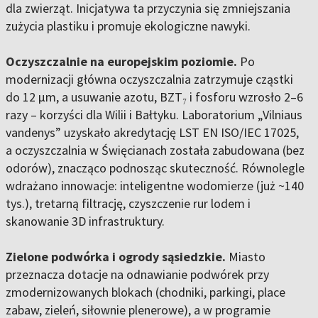
dla zwierząt. Inicjatywa ta przyczynia się zmniejszania
zużycia plastiku i promuje ekologiczne nawyki.
Oczyszczalnie na europejskim poziomie.
Po
modernizacji główna oczyszczalnia zatrzymuje cząstki
do 12 μm, a usuwanie azotu, BZT₇ i fosforu wzrosło 2–6
razy – korzyści dla Wilii i Bałtyku. Laboratorium „Vilniaus
vandenys” uzyskało akredytację LST EN ISO/IEC 17025,
a oczyszczalnia w Święcianach została zabudowana (bez
odorów), znacząco podnosząc skuteczność. Równolegle
wdrażano innowacje: inteligentne wodomierze (już ~140
tys.), tretarną filtrację, czyszczenie rur lodem i
skanowanie 3D infrastruktury.
Zielone podwórka i ogrody sąsiedzkie.
Miasto
przeznacza dotacje na odnawianie podwórek przy
zmodernizowanych blokach (chodniki, parkingi, place
zabaw, zieleń, siłownie plenerowe), a w programie