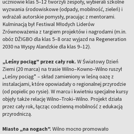
uczniowie klas 5–12 tworzyli zespoły, wybierali szkolne
wyzwania środowiskowe (odpady, mobilność, zieleń) i
wdrażali autorskie pomysły, pracując z mentorami.
Kulminacją był Festiwal Młodych Liderów
Zrównoważenia z targiem projektów i nagrodami (m.in.
obóz DŽIGBO dla klas 5–8 oraz wyjazd na Regeneration
2030 na Wyspy Alandzkie dla klas 9–12).
„Leśny pociąg” przez cały rok.
W Światowy Dzień
Ziemi (20 marca) na trasie Wilno–Kowno–Wilno ruszył
„Leśny pociąg” – skład zamieniony w leśną oazę z
instalacjami, które opowiadały o regionalnej przyrodzie
(od popielic po rysie). W marcu i kwietniu specjalne kursy
objęły także relację Wilno–Troki–Wilno. Projekt działa
przez cały rok, łącząc codzienną mobilność z edukacją
przyrodniczą.
Miasto „na nogach”.
Wilno mocno promowało