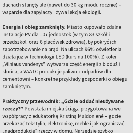
dachach stanęły ule (nawet do 30 kg miodu rocznie) –
wsparcie dla zapylaczy i żywa lekcja ekologii.
Energia i obieg zamknięty.
Miasto kupowało zdalne
instalacje PV dla 107 jednostek (w tym 83 szkół i
przedszkoli oraz 6 placówek zdrowia), by pokryć ich
zapotrzebowanie na prąd. Na ulicach 96% oświetlenia
działa już w technologii LED (kurs na 100%). Z kolei
„Vilniaus vandenys” wytwarza część energii z bioduż i
słońca, a VAATC produkuje paliwo z odpadów dla
cementowni – konkretne przykłady gospodarki o obiegu
zamkniętym.
Praktyczny przewodnik: „Gdzie oddać nieużywane
rzeczy?”
Powstała miejska ściąga przygotowana we
współpracy z edukatorką Kristiną Maldonienė – gdzie
przekazać tekstylia, elektronikę, meble i jak ograniczać
„nadprodukcję” rzeczy w domu. Narzędzie szybko