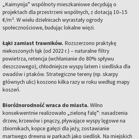
„Kaimynija” wspólnoty mieszkaniowe decydują o
projektach dla przestrzeni wspólnych, z dotacją 10–15
€/m². W wielu dzielnicach wyrastały ogrody
społecznościowe, budując lokalne więzi.
Łąki zamiast trawników.
Rozszerzono praktykę
niekoszonych łąk (od 2022 r.) – naturalne filtry
powietrza, retencja (wchłanianie do 80% spływu
deszczowego), chłodniejsze wyspy latem i siedliska dla
owadów i ptaków. Strategiczne tereny (np. skarpy
głównych ulic) koszono kilka razy w roku według mapy
koszeń.
Bioróżnorodność wraca do miasta.
Wilno
konsekwentnie realizowało „zieloną falę”: nasadzenia
drzew, krzewów i pnączy, pływające wyspy lęgowe na
zbiornikach, kopce gałęzi dla jeży, zostawianie
martwego drewna w parkach jako siedlisk. Na miejskich