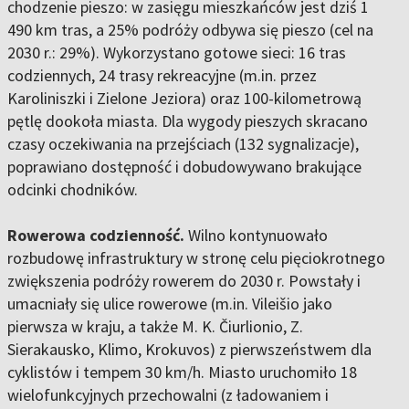
chodzenie pieszo: w zasięgu mieszkańców jest dziś 1
490 km tras, a 25% podróży odbywa się pieszo (cel na
2030 r.: 29%). Wykorzystano gotowe sieci: 16 tras
codziennych, 24 trasy rekreacyjne (m.in. przez
Karoliniszki i Zielone Jeziora) oraz 100-kilometrową
pętlę dookoła miasta. Dla wygody pieszych skracano
czasy oczekiwania na przejściach (132 sygnalizacje),
poprawiano dostępność i dobudowywano brakujące
odcinki chodników.
Rowerowa codzienność.
Wilno kontynuowało
rozbudowę infrastruktury w stronę celu pięciokrotnego
zwiększenia podróży rowerem do 2030 r. Powstały i
umacniały się ulice rowerowe (m.in. Vileišio jako
pierwsza w kraju, a także M. K. Čiurlionio, Z.
Sierakausko, Klimo, Krokuvos) z pierwszeństwem dla
cyklistów i tempem 30 km/h. Miasto uruchomiło 18
wielofunkcyjnych przechowalni (z ładowaniem i