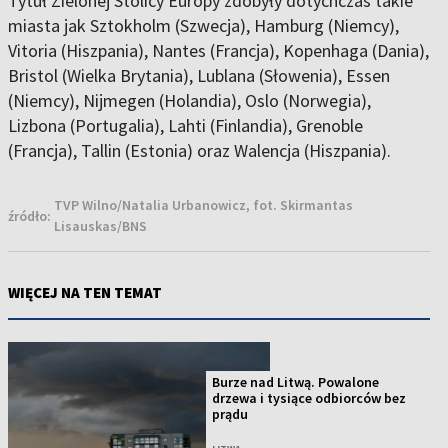
Tytuł Zielonej Stolicy Europy zdobyły dotychczas takie
miasta jak Sztokholm (Szwecja), Hamburg (Niemcy),
Vitoria (Hiszpania), Nantes (Francja), Kopenhaga (Dania),
Bristol (Wielka Brytania), Lublana (Słowenia), Essen
(Niemcy), Nijmegen (Holandia), Oslo (Norwegia),
Lizbona (Portugalia), Lahti (Finlandia), Grenoble
(Francja), Tallin (Estonia) oraz Walencja (Hiszpania).
TVP Wilno/Natalia Urbanowicz, fot. Skirmantas
źródło:
Lisauskas/BNS
WIĘCEJ NA TEN TEMAT
Burze nad Litwą. Powalone
drzewa i tysiące odbiorców bez
prądu