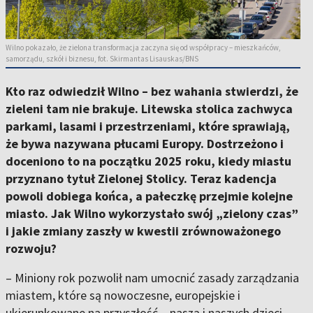
Wilno pokazało, że zielona transformacja zaczyna się od współpracy – mieszkańców,
samorządu, szkół i biznesu, fot. Skirmantas Lisauskas/BNS
Kto raz odwiedził Wilno – bez wahania stwierdzi, że
zieleni tam nie brakuje. Litewska stolica zachwyca
parkami, lasami i przestrzeniami, które sprawiają,
że bywa nazywana płucami Europy. Dostrzeżono i
doceniono to na początku 2025 roku, kiedy miastu
przyznano tytuł Zielonej Stolicy. Teraz kadencja
powoli dobiega końca, a pałeczkę przejmie kolejne
miasto. Jak Wilno wykorzystało swój „zielony czas”
i jakie zmiany zaszły w kwestii zrównoważonego
rozwoju?
– Miniony rok pozwolił nam umocnić zasady zarządzania
miastem, które są nowoczesne, europejskie i
ukierunkowane na przyszłość – naszą i naszych dzieci.