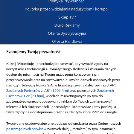
Polityka Prywatności
Polityka przeciwdziałania nadużyciom i korupcji
Sklep TVP
Biuro Reklamy
Oferta Dystrybucyjna
Oferta Handlowa
Dostępność
Szanujemy Twoją prywatność
Moje zgody
Kliknij "Akceptuję i przechodzę do serwisu", aby wyrazić zgody na
Procedura zgłoszeń wewnętrznych
korzystanie z technologii automatycznego śledzenia i zbierania danych,
dostęp do informacji na Twoim urządzeniu końcowym i ich
przechowywanie oraz na przetwarzanie Twoich danych osobowych przez
nas, czyli Telewizję Polską S.A. w likwidacji (zwaną dalej również „TVP”),
Zaufanych Partnerów z IAB* (1201 firm)
oraz pozostałych
Zaufanych
Partnerów TVP (93 firm)
, w celach marketingowych (w tym do
zautomatyzowanego dopasowania reklam do Twoich zainteresowań i
mierzenia ich skuteczności) i pozostałych, które wskazujemy poniżej, a
także zgody na udostępnianie przez nas identyfikatora PPID do Google.
Twoje dane osobowe zbierane podczas odwiedzania przez Ciebie naszych
poszczególnych serwisów
zwanych dalej „Portalem”, w tym informacje