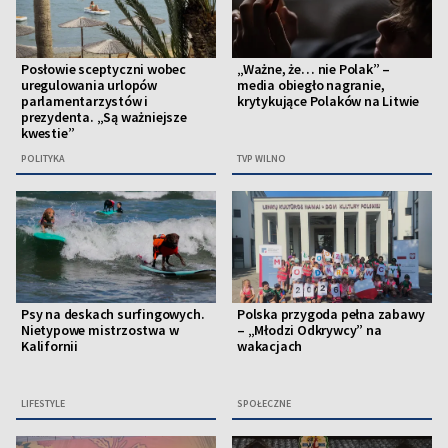
Posłowie sceptyczni wobec
„Ważne, że… nie Polak” –
uregulowania urlopów
media obiegło nagranie,
parlamentarzystów i
krytykujące Polaków na Litwie
prezydenta. „Są ważniejsze
kwestie”
POLITYKA
TVP WILNO
Psy na deskach surfingowych.
Polska przygoda pełna zabawy
Nietypowe mistrzostwa w
– „Młodzi Odkrywcy” na
Kalifornii
wakacjach
LIFESTYLE
SPOŁECZNE