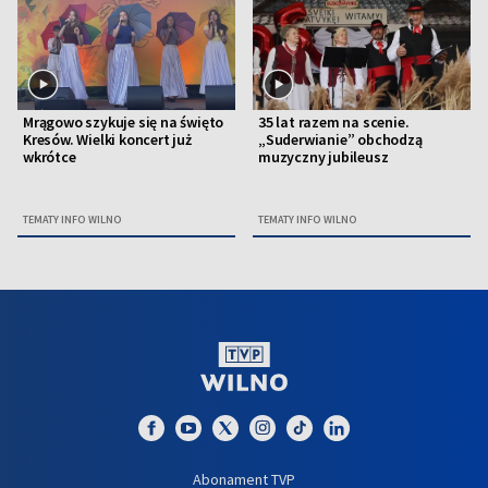
Mrągowo szykuje się na święto
35 lat razem na scenie.
Kresów. Wielki koncert już
„Suderwianie” obchodzą
wkrótce
muzyczny jubileusz
TEMATY INFO WILNO
TEMATY INFO WILNO
Abonament TVP