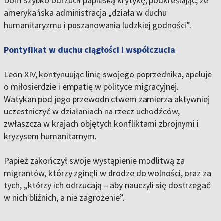
Dom szybko odrzucił papieską krytykę
, podkreślając, że
amerykańska administracja „działa w duchu
humanitaryzmu i poszanowania ludzkiej godności”.
Pontyfikat w duchu ciągłości i współczucia
Leon XIV, kontynuując linię swojego poprzednika, apeluje
o
miłosierdzie i empatię w polityce migracyjnej
.
Watykan pod jego przewodnictwem zamierza aktywniej
uczestniczyć w działaniach na rzecz uchodźców,
zwłaszcza w krajach objętych konfliktami zbrojnymi i
kryzysem humanitarnym.
Papież zakończył swoje wystąpienie modlitwą za
migrantów, którzy zginęli w drodze do wolności, oraz za
tych, „którzy ich odrzucają – aby nauczyli się dostrzegać
w nich bliźnich, a nie zagrożenie”.