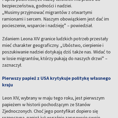
bezpieczeństwa, godności i nadziei.
„
Musimy przyjmować migrantów z otwartymi
ramionami i sercem. Naszym obowiązkiem jest dać im
pocieszenie, wsparcie i nadzieję”
– powiedział.
Zdaniem Leona XIV granice ludzkich potrzeb przestały
mieć charakter geograficzny. „
Ubóstwo, cierpienie i
poszukiwanie nadziei dotykają dziś także nas. Widać to
w losie migrantów, którzy pukają do naszych drzwi
” –
zaznaczył.
Pierwszy papież z USA krytykuje politykę własnego
kraju
Leon XIV, wybrany w maju tego roku, jest
pierwszym
papieżem w historii pochodzącym ze Stanów
Zjednoczonych
. Choć jego pontyfikat dopiero się
rozpoczyna, papież już wyraźnie zarysowuje swoje