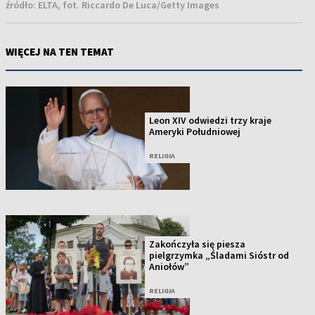
źródło:
ELTA, fot. Riccardo De Luca/Getty Images
WIĘCEJ NA TEN TEMAT
Leon XIV odwiedzi trzy kraje
Ameryki Południowej
RELIGIA
Zakończyła się piesza
pielgrzymka „Śladami Sióstr od
Aniołów”
RELIGIA