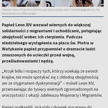
Zdaniem Leona XIV granice ludzkich potrzeb przestały mieć charakter geograficzny. Fot.
Riccardo De Luca/Getty Images
Papież
Leon XIV
wezwał wiernych do większej
solidarności z migrantami i uchodźcami, potępiając
obojętność wobec ich cierpienia. Podczas
niedzielnego wystąpienia na
placu św. Piotra w
Watykanie
papież przypomniał o dramacie ludzi
zmuszonych do ucieczki przed wojną,
prześladowaniami i nędzą.
„
Krzyk bólu i rozpaczy tych, którzy uciekają ze swoich
krajów, nie może spotykać się z chłodną obojętnością
ani ze stygmatem dyskryminacji”
– mówił Leon XIV,
przemawiając do tysięcy wiernych zgromadzonych na
uroczystości z okazji
Jubileuszu Misjonarzy i Migrantów
.
Papież podkreślił, że każdy człowiek ma prawo do