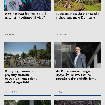
W Wilnie trwa festiwal sztuki
Burza spustoszyła stanowisko
ulicznej „Meeting of Styles”
archeologiczne w Kiernowie
KULTURA
TVP WILNO
Ruszyło głosowanie na
Mer Druskienik ostrzega:
projekty budżetu
kryzys śmieciowy z Wilna
obywatelskiego rejonu
zagraża regionowi olickiemu
wileńskiego 2026
SPOŁECZNE
LITWA