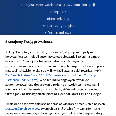
Polityka przeciwdziałania nadużyciom i korupcji
Sklep TVP
Biuro Reklamy
Oferta Dystrybucyjna
Oferta Handlowa
Dostępność
Szanujemy Twoją prywatność
Moje zgody
Kliknij "Akceptuję i przechodzę do serwisu", aby wyrazić zgody na
Procedura zgłoszeń wewnętrznych
korzystanie z technologii automatycznego śledzenia i zbierania danych,
dostęp do informacji na Twoim urządzeniu końcowym i ich
przechowywanie oraz na przetwarzanie Twoich danych osobowych przez
nas, czyli Telewizję Polską S.A. w likwidacji (zwaną dalej również „TVP”),
Zaufanych Partnerów z IAB* (1201 firm)
oraz pozostałych
Zaufanych
Partnerów TVP (93 firm)
, w celach marketingowych (w tym do
zautomatyzowanego dopasowania reklam do Twoich zainteresowań i
mierzenia ich skuteczności) i pozostałych, które wskazujemy poniżej, a
także zgody na udostępnianie przez nas identyfikatora PPID do Google.
Twoje dane osobowe zbierane podczas odwiedzania przez Ciebie naszych
poszczególnych serwisów
zwanych dalej „Portalem”, w tym informacje
zapisywane za pomocą technologii takich jak: pliki cookie, sygnalizatory