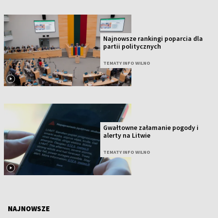
Najnowsze rankingi poparcia dla
partii politycznych
TEMATY INFO WILNO
Gwałtowne załamanie pogody i
alerty na Litwie
TEMATY INFO WILNO
NAJNOWSZE