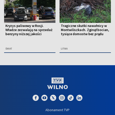
Kryzys paliwowy w Rosji.
Tragiczne skutki nawałnicy w
Władze zezwalają na sprzedaż
Montwiliszkach. Zginął bocian,
benzyny niższej jakości
tysiące domostw bez prądu
ŚWIAT
LITWA
Abonament TVP