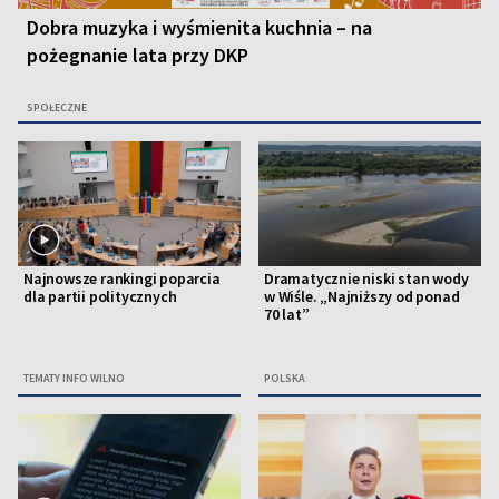
Dobra muzyka i wyśmienita kuchnia – na
pożegnanie lata przy DKP
SPOŁECZNE
Najnowsze rankingi poparcia
Dramatycznie niski stan wody
dla partii politycznych
w Wiśle. „Najniższy od ponad
70 lat”
TEMATY INFO WILNO
POLSKA