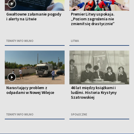
Gwałtowne załamanie pogody
Premier Litwy uspokaja.
i alerty na Litwie
„Poziom zagrożenia nie
zmienił się drastycznie”
TEMATY INFO WILNO
LITWA
Narastający problem z
46 lat między książkami i
odpadami w Nowej Wilejce
ludźmi. Historia Krystyny
Szatrowskiej
TEMATY INFO WILNO
SPOŁECZNE