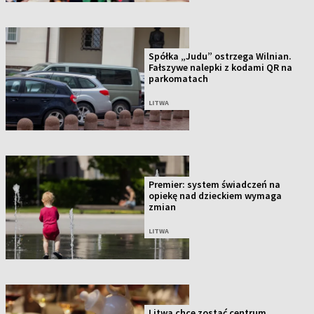
Spółka „Judu” ostrzega Wilnian.
Fałszywe nalepki z kodami QR na
parkomatach
LITWA
Premier: system świadczeń na
opiekę nad dzieckiem wymaga
zmian
LITWA
Litwa chce zostać centrum