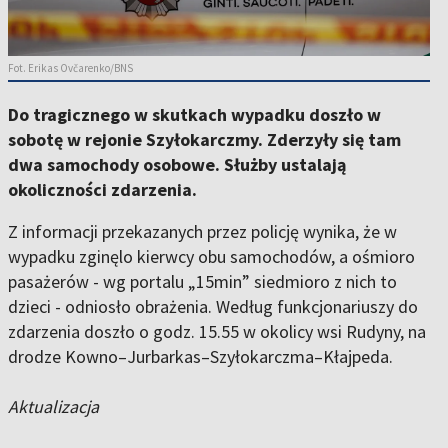
Fot. Erikas Ovčarenko/BNS
Do tragicznego w skutkach wypadku doszło w
sobotę w rejonie Szyłokarczmy. Zderzyły się tam
dwa samochody osobowe. Służby ustalają
okoliczności zdarzenia.
Z informacji przekazanych przez policję wynika, że w
wypadku zginęlo kierwcy obu samochodów, a ośmioro
pasażerów - wg portalu „15min” siedmioro z nich to
dzieci - odniosło obrażenia. Według funkcjonariuszy do
zdarzenia doszło o godz. 15.55 w okolicy wsi Rudyny, na
drodze Kowno–Jurbarkas–Szyłokarczma–Kłajpeda.
Aktualizacja