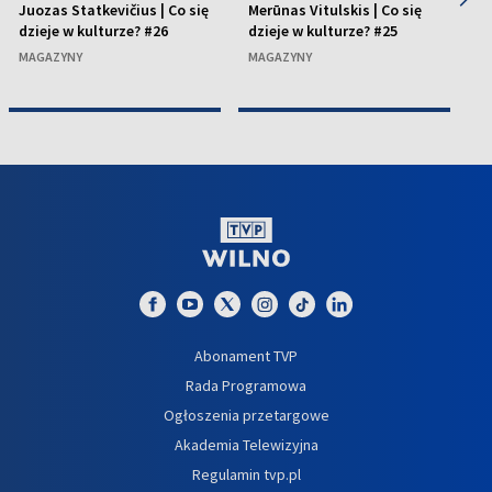
Juozas Statkevičius | Co się
Merūnas Vitulskis | Co się
Ne
dzieje w kulturze? #26
dzieje w kulturze? #25
dz
MAGAZYNY
MAGAZYNY
M
Abonament TVP
Rada Programowa
Ogłoszenia przetargowe
Akademia Telewizyjna
Regulamin tvp.pl