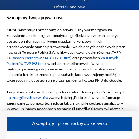
Oferta Handlowa
Dostępność
Szanujemy Twoją prywatność
Moje zgody
Kliknij "Akceptuję i przechodzę do serwisu", aby wyrazić zgody na
Procedura zgłoszeń wewnętrznych
korzystanie z technologii automatycznego śledzenia i zbierania danych,
dostęp do informacji na Twoim urządzeniu końcowym i ich
przechowywanie oraz na przetwarzanie Twoich danych osobowych przez
nas, czyli Telewizję Polską S.A. w likwidacji (zwaną dalej również „TVP”),
Zaufanych Partnerów z IAB* (1201 firm)
oraz pozostałych
Zaufanych
Partnerów TVP (93 firm)
, w celach marketingowych (w tym do
zautomatyzowanego dopasowania reklam do Twoich zainteresowań i
mierzenia ich skuteczności) i pozostałych, które wskazujemy poniżej, a
także zgody na udostępnianie przez nas identyfikatora PPID do Google.
Twoje dane osobowe zbierane podczas odwiedzania przez Ciebie naszych
poszczególnych serwisów
zwanych dalej „Portalem”, w tym informacje
zapisywane za pomocą technologii takich jak: pliki cookie, sygnalizatory
WWW lub innych podobnych technologii umożliwiających świadczenie
dopasowanych i bezpiecznych usług, personalizację treści oraz reklam,
udostępnianie funkcji mediów społecznościowych oraz analizowanie ruchu
Akceptuję i przechodzę do serwisu
w Internecie.
Twoje dane osobowe zbierane podczas odwiedzania przez Ciebie