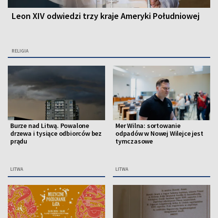
Leon XIV odwiedzi trzy kraje Ameryki Południowej
RELIGIA
Burze nad Litwą. Powalone
Mer Wilna: sortowanie
drzewa i tysiące odbiorców bez
odpadów w Nowej Wilejce jest
prądu
tymczasowe
LITWA
LITWA