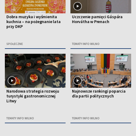
Dobra muzyka i wyśmienita
Uczczenie pamięci Gáspára
kuchnia – na pożegnanie lata
Horvátha w Prenach
przy DKP
SPOŁECZNE
TEMATY INFO WILNO
Narodowa strategia rozwoju
Najnowsze rankingi poparcia
turystyki gastronomicznej
dla partii politycznych
Litwy
TEMATY INFO WILNO
TEMATY INFO WILNO